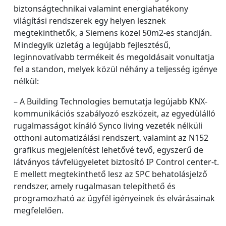
biztonságtechnikai valamint energiahatékony
világítási rendszerek egy helyen lesznek
megtekinthetők, a Siemens közel 50m2-es standján.
Mindegyik üzletág a legújabb fejlesztésű,
leginnovatívabb termékeit és megoldásait vonultatja
fel a standon, melyek közül néhány a teljesség igénye
nélkül:
– A Building Technologies bemutatja legújabb KNX-
kommunikációs szabályozó eszközeit, az egyedülálló
rugalmasságot kínáló Synco living vezeték nélküli
otthoni automatizálási rendszert, valamint az N152
grafikus megjelenítést lehetővé tevő, egyszerű de
látványos távfelügyeletet biztosító IP Control center-t.
E mellett megtekinthető lesz az SPC behatolásjelző
rendszer, amely rugalmasan telepíthető és
programozható az ügyfél igényeinek és elvárásainak
megfelelően.