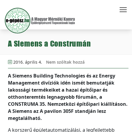
A Siemens a Construmán
2016. április 4.
Nem szóltak hozzá
A Siemens Building Technologies és az Energy
Management divíziók idén ismét bemutatják
lakossági termékeiket a hazai építőipar és
otthonteremtés legnagyobb fórumán, a
CONSTRUMA 35. Nemzetközi építőipari kiállításon.
A Siemens az A pavilon 305F standján lesz
megtalálható.
A korszerű épületautomatizálási, a legfejlettebb