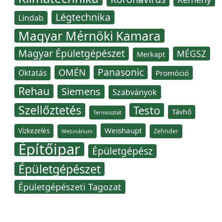
Légtechnika
Lindab
Magyar Mérnöki Kamara
Magyar Épületgépészet
MÉGSZ
Merkapt
Panasonic
OMÉN
Oktatás
Promóció
Rehau
Siemens
Szabványok
Szellőztetés
Testo
Távhő
Termosztát
Weishaupt
Vízkezelés
Zehnder
Webinárium
Építőipar
Épületgépész
Épületgépészet
Épületgépészeti Tagozat