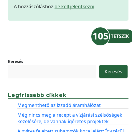
A hozzászóláshoz
be kell jelentkezni
.
105
TETSZIK
Keresés
Keresés
Legfrissebb cikkek
Megmenthető az izzadó áramhálózat
Még nincs meg a recept a vízjárási szélsőségek
kezelésére, de vannak ígéretes projektek
A nyitva felejtett zuhanyzók kora lejárt: Így térül