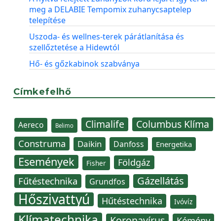
meg a DELABIE Tempomix zuhanycsaptelep
telepítése
Uszoda- és wellnes-terek párátlanítása és
szellőztetése a Hidewtól
Hő- és gőzkabinok szabványa
Címkefelhő
Climalife
Columbus Klíma
Aereco
Belimo
Construma
Daikin
Danfoss
Energetika
Események
Földgáz
Fisher
Gázellátás
Fűtéstechnika
Grundfos
Hőszivattyú
Hűtéstechnika
Ivóvíz
Klímatechnika
Koronavírus
Kémény