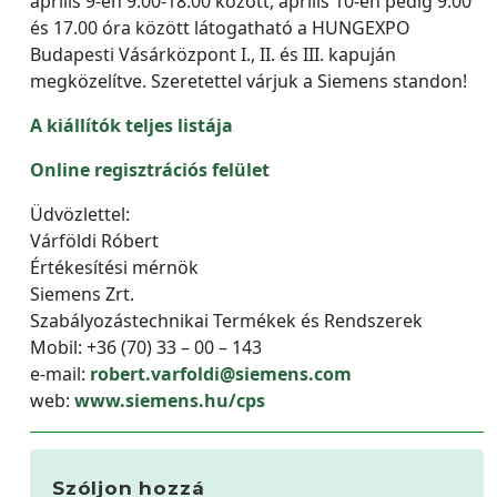
április 9-én 9.00-18.00 között, április 10-én pedig 9.00
és 17.00 óra között látogatható a HUNGEXPO
Budapesti Vásárközpont I., II. és III. kapuján
megközelítve. Szeretettel várjuk a Siemens standon!
A kiállítók teljes listája
Online regisztrációs felület
Üdvözlettel:
Várföldi Róbert
Értékesítési mérnök
Siemens Zrt.
Szabályozástechnikai Termékek és Rendszerek
Mobil: +36 (70) 33 – 00 – 143
e-mail:
robert.varfoldi@siemens.com
web:
www.siemens.hu/cps
Szóljon hozzá