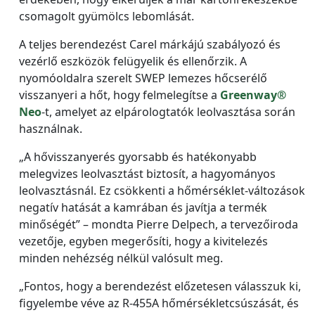
csomagolt gyümölcs lebomlását.
A teljes berendezést Carel márkájú szabályozó és
vezérlő eszközök felügyelik és ellenőrzik. A
nyomóoldalra szerelt SWEP lemezes hőcserélő
visszanyeri a hőt, hogy felmelegítse a
Greenway®
Neo
-t, amelyet az elpárologtatók leolvasztása során
használnak.
„A hővisszanyerés gyorsabb és hatékonyabb
melegvizes leolvasztást biztosít, a hagyományos
leolvasztásnál. Ez csökkenti a hőmérséklet-változások
negatív hatását a kamrában és javítja a termék
minőségét” – mondta Pierre Delpech, a tervezőiroda
vezetője, egyben megerősíti, hogy a kivitelezés
minden nehézség nélkül valósult meg.
„Fontos, hogy a berendezést előzetesen válasszuk ki,
figyelembe véve az R-455A hőmérsékletcsúszását, és