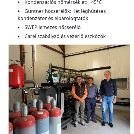
Kondenzációs hőmérséklet: +45°C
Güntner hőcserélők: Két léghűtéses
kondenzátor és elpárologtatók
SWEP lemezes hőcserélő
Carel szabályzó és vezérlő eszközök