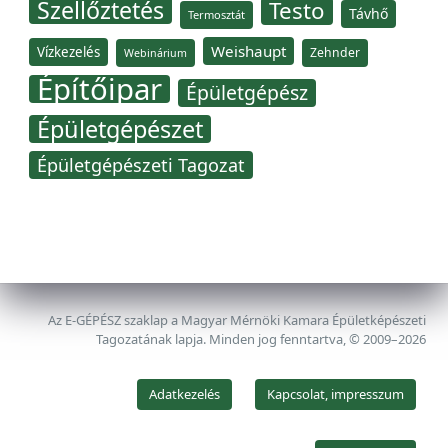
Szellőztetés
Testo
Távhő
Termosztát
Weishaupt
Vízkezelés
Zehnder
Webinárium
Építőipar
Épületgépész
Épületgépészet
Épületgépészeti Tagozat
Az E-GÉPÉSZ szaklap a Magyar Mérnöki Kamara Épületképészeti
Tagozatának lapja. Minden jog fenntartva, © 2009–2026
Adatkezelés
Kapcsolat, impresszum