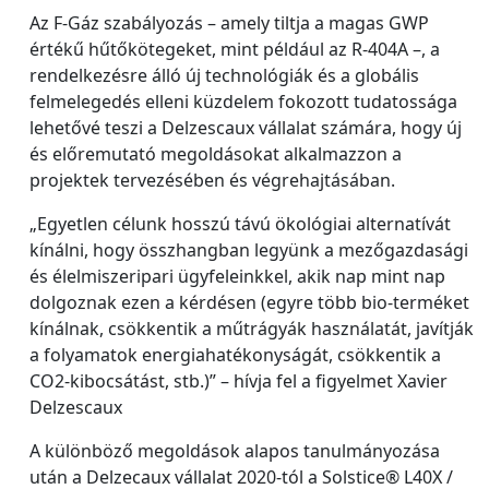
Az F-Gáz szabályozás – amely tiltja a magas GWP
értékű hűtőkötegeket, mint például az R-404A –, a
rendelkezésre álló új technológiák és a globális
felmelegedés elleni küzdelem fokozott tudatossága
lehetővé teszi a Delzescaux vállalat számára, hogy új
és előremutató megoldásokat alkalmazzon a
projektek tervezésében és végrehajtásában.
„Egyetlen célunk hosszú távú ökológiai alternatívát
kínálni, hogy összhangban legyünk a mezőgazdasági
és élelmiszeripari ügyfeleinkkel, akik nap mint nap
dolgoznak ezen a kérdésen (egyre több bio-terméket
kínálnak, csökkentik a műtrágyák használatát, javítják
a folyamatok energiahatékonyságát, csökkentik a
CO2-kibocsátást, stb.)” – hívja fel a figyelmet Xavier
Delzescaux
A különböző megoldások alapos tanulmányozása
után a Delzecaux vállalat 2020-tól a Solstice® L40X /