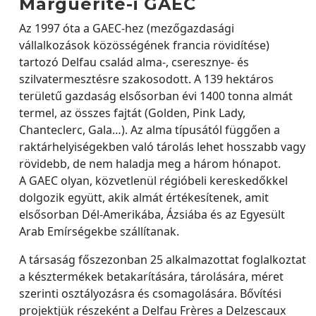
Marguerite-i GAEC
Az 1997 óta a GAEC-hez (mezőgazdasági
vállalkozások közösségének francia rövidítése)
tartozó Delfau család alma-, cseresznye- és
szilvatermesztésre szakosodott. A 139 hektáros
területű gazdaság elsősorban évi 1400 tonna almát
termel, az összes fajtát (Golden, Pink Lady,
Chanteclerc, Gala…). Az alma típusától függően a
raktárhelyiségekben való tárolás lehet hosszabb vagy
rövidebb, de nem haladja meg a három hónapot.
A GAEC olyan, közvetlenül régióbeli kereskedőkkel
dolgozik együtt, akik almát értékesítenek, amit
elsősorban Dél-Amerikába, Ázsiába és az Egyesült
Arab Emírségekbe szállítanak.
A társaság főszezonban 25 alkalmazottat foglalkoztat
a késztermékek betakarítására, tárolására, méret
szerinti osztályozásra és csomagolására. Bővítési
projektjük részeként a Delfau Frères a Delzescaux