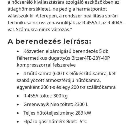
a hőcserélő kiválasztására szolgáló eszközökben az
átlaghőmérsékletet, ne pedig a harmatpontot
válasszuk ki. A terepen, a rendszer beállítása során
technikusaink összehasonlítják az R-455A-t az R-404A-
val. Számukra nincs változás.”
A berendezés leírása:
Közvetlen elpárolgású berendezés 5 db
félhermetikus dugattyús Bitzer4FE-28Y-40P
kompresszorral felszerelve
4 hűtőkamra (600 t-s előkészítő kamra, két
szabályozott atmoszférájú hűtőkamra,
egyenként 200 t-s és egy 200 t-s szállítókamra
R-455A töltet: 300 kg
Greenway® Neo töltet: 2300 L
Teljes hűtőteljesítmény: 283 kW
Elpárolgási hőmérséklet: -5°C