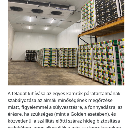
A feladat kihívása az egyes kamrák páratartalmának
szabályozása az almák minőségének megőrzése
miatt, figyelemmel a súlyvesztésre, a fonnyadásra, az
érésre, ha szükséges (mint a Golden esetében), és
közvetlenül a szállítás előtti száraz hideg biztosítása
érdekében, hogy elkerüljék a már kartonrekeszekbe