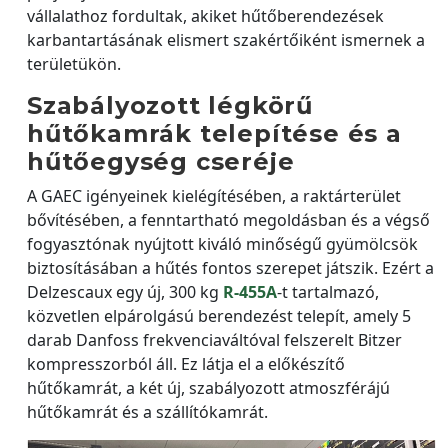
vállalathoz fordultak, akiket hűtőberendezések
karbantartásának elismert szakértőiként ismernek a
területükön.
Szabályozott légkörű
hűtőkamrák telepítése és a
hűtőegység cseréje
A GAEC igényeinek kielégítésében, a raktárterület
bővítésében, a fenntartható megoldásban és a végső
fogyasztónak nyújtott kiváló minőségű gyümölcsök
biztosításában a hűtés fontos szerepet játszik. Ezért a
Delzescaux egy új, 300 kg
R-455A
-t tartalmazó,
közvetlen elpárolgású berendezést telepít, amely 5
darab Danfoss frekvenciaváltóval felszerelt Bitzer
kompresszorból áll. Ez látja el a előkészítő
hűtőkamrát, a két új, szabályozott atmoszférájú
hűtőkamrát és a szállítókamrát.