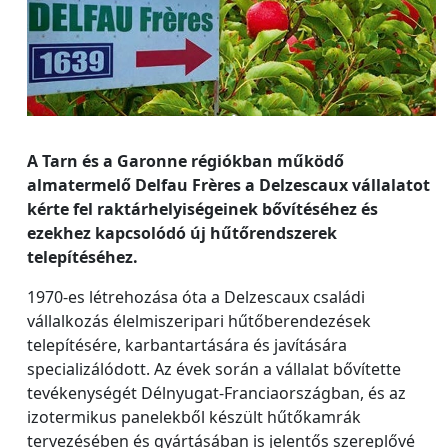
A Tarn és a Garonne régiókban működő
almatermelő Delfau Frères a Delzescaux vállalatot
kérte fel raktárhelyiségeinek bővítéséhez és
ezekhez kapcsolódó új hűtőrendszerek
telepítéséhez.
1970-es létrehozása óta a Delzescaux családi
vállalkozás élelmiszeripari hűtőberendezések
telepítésére, karbantartására és javítására
specializálódott. Az évek során a vállalat bővítette
tevékenységét Délnyugat-Franciaországban, és az
izotermikus panelekből készült hűtőkamrák
tervezésében és gyártásában is jelentős szereplővé