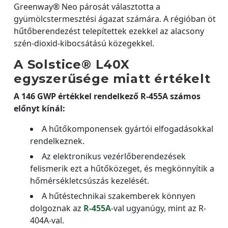
Greenway® Neo párosát választotta a
gyümölcstermesztési ágazat számára. A régióban öt
hűtőberendezést telepítettek ezekkel az alacsony
szén-dioxid-kibocsátású közegekkel.
A Solstice® L40X
egyszerűsége miatt értékelt
A 146 GWP értékkel rendelkező R-455A számos
előnyt kínál:
A hűtőkomponensek gyártói elfogadásokkal
rendelkeznek.
Az elektronikus vezérlőberendezések
felismerik ezt a hűtőközeget, és megkönnyítik a
hőmérsékletcsúszás kezelését.
A hűtéstechnikai szakemberek könnyen
dolgoznak az
R-455A
-val ugyanúgy, mint az R-
404A-val.