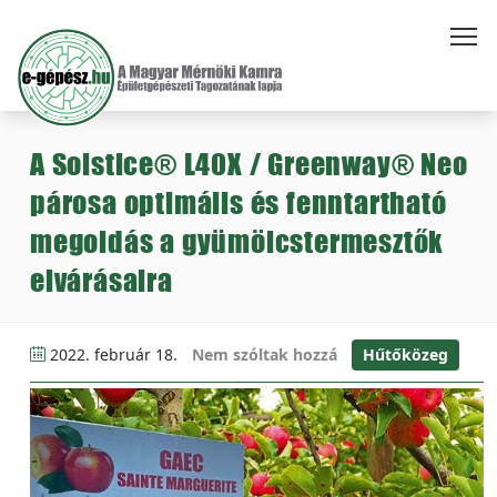
A Solstice® L40X / Greenway® Neo
párosa optimális és fenntartható
megoldás a gyümölcstermesztők
elvárásaira
2022. február 18.
Nem szóltak hozzá
Hűtőközeg