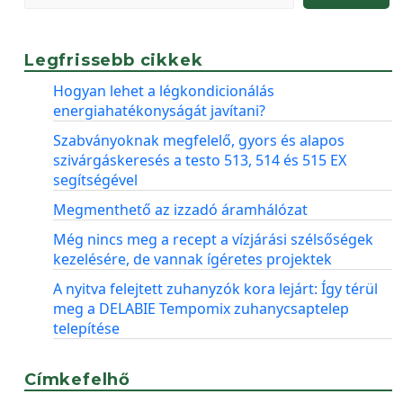
Legfrissebb cikkek
Hogyan lehet a légkondicionálás
energiahatékonyságát javítani?
Szabványoknak megfelelő, gyors és alapos
szivárgáskeresés a testo 513, 514 és 515 EX
segítségével
Megmenthető az izzadó áramhálózat
Még nincs meg a recept a vízjárási szélsőségek
kezelésére, de vannak ígéretes projektek
A nyitva felejtett zuhanyzók kora lejárt: Így térül
meg a DELABIE Tempomix zuhanycsaptelep
telepítése
Címkefelhő