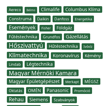
Climalife
Columbus Klíma
Aereco
Belimo
Construma
Daikin
Danfoss
Energetika
Események
Földgáz
Fisher
Gázellátás
Fűtéstechnika
Grundfos
Hőszivattyú
Hűtéstechnika
Ivóvíz
Klímatechnika
Koronavírus
Kémény
Légtechnika
Lindab
Magyar Mérnöki Kamara
Magyar Épületgépészet
MÉGSZ
Merkapt
Panasonic
OMÉN
Oktatás
Promóció
Rehau
Siemens
Szabványok