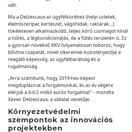
vált.
Ma a Delzescaux az ügyfélköréhez (helyi üzletek,
élelmiszeripar, kertészet, vágóhidak, raktárak…)
tökéletesen alkalmazkodó, teljes körű csomagot kínál
a hűtés, a légkondicionálás, de a fűtés területén is. Ez
a gyorsan növekvő KKV folyamatosan toboroz, hogy
bővítse csapatát, mivel sikereinek kulcstényezője a
reagáló képesség, az ügyfélbarátság és a
rugalmasság.
„Arra számítunk, hogy 2019-hez képest
megduplázzuk a forgalmunkat, és az év végére
elérjük a 6-6,5 millió eurós forgalmat” – mondta
Xavier Delzescaux, a vállalat vezetője.
Környezetvédelmi
szempontok az innovációs
projektekben