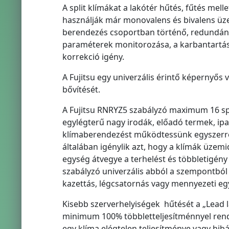
A split klímákat a lakótér hűtés, fűtés mell
használják már monovalens és bivalens üze
berendezés csoportban történő, redundáns
paraméterek monitorozása, a karbantartás
korrekció igény.
A Fujitsu egy univerzális érintő képernyős 
bővítését.
A Fujitsu RNRYZ5 szabályzó maximum 16 spl
egylégterű nagy irodák, előadó termek, ipa
klímaberendezést működtessünk egyszerre 
általában igénylik azt, hogy a klímák üzemi
egység átvegye a terhelést és többletigény
szabályzó univerzális abból a szempontból i
kazettás, légcsatornás vagy mennyezeti egy
Kisebb szerverhelyiségek hűtését a „Lead 
minimum 100% többletteljesítménnyel rendel
egy klíma elégtelen teljesítménye vagy hibá