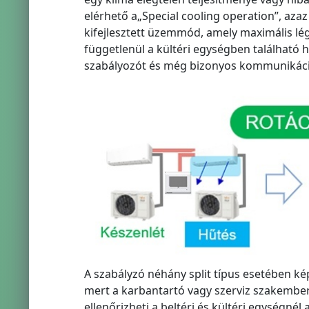
elérhető a„Special cooling operation”, azaz 
kifejlesztett üzemmód, amely maximális lé
függetlenül a kültéri egységben található h
szabályozót és még bizonyos kommunikáció
A szabályzó néhány split típus esetében ké
mert a karbantartó vagy szerviz szakember
ellenőrizheti a beltéri és kültéri egységnél 