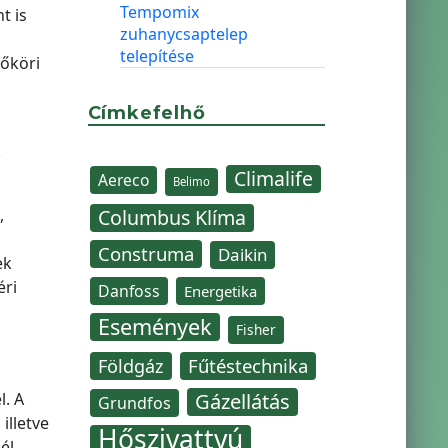
Tempomix
t is
zuhanycsaptelep
telepítése
őköri
Címkefelhő
k
Climalife
Aereco
Belimo
,
Columbus Klíma
Construma
Daikin
ek
éri
Danfoss
Energetika
Események
Fisher
Fűtéstechnika
Földgáz
. A
Gázellátás
Grundfos
illetve
Hőszivattyú
él