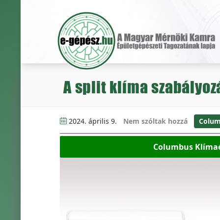
A split klíma szabályoz
2024. április 9.
Nem szóltak hozzá
Colum
Columbus Klímaér