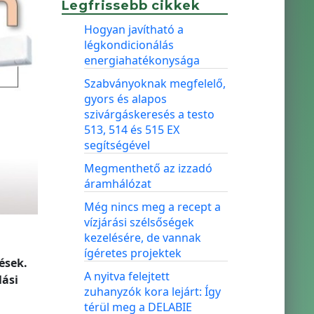
Legfrissebb cikkek
Hogyan javítható a
légkondicionálás
energiahatékonysága
Szabványoknak megfelelő,
gyors és alapos
szivárgáskeresés a testo
513, 514 és 515 EX
segítségével
Megmenthető az izzadó
áramhálózat
Még nincs meg a recept a
vízjárási szélsőségek
kezelésére, de vannak
ígéretes projektek
ések.
A nyitva felejtett
lási
zuhanyzók kora lejárt: Így
térül meg a DELABIE