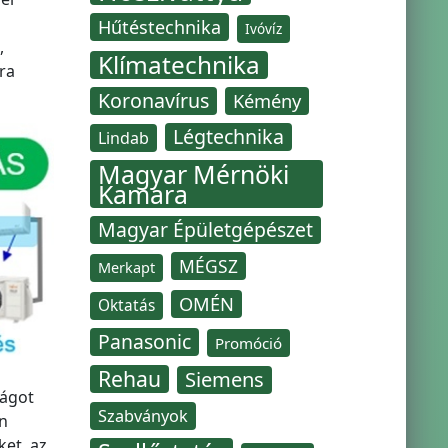
Hűtéstechnika
Ivóvíz
,
Klímatechnika
ra
Koronavírus
Kémény
Légtechnika
Lindab
Magyar Mérnöki
Kamara
Magyar Épületgépészet
MÉGSZ
Merkapt
OMÉN
Oktatás
Panasonic
Promóció
Rehau
Siemens
ságot
Szabványok
n
ket, az