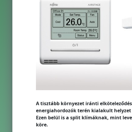
A tisztább környezet iránti elköteleződ
energiahordozók terén kialakult helyzet
Ezen belül is a split klímáknak, mint le
köre.