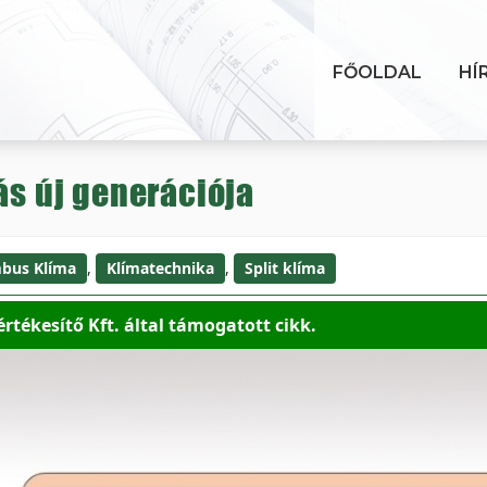
FŐOLDAL
HÍ
ás új generációja
bus Klíma
,
Klímatechnika
,
Split klíma
tékesítő Kft. által támogatott cikk.