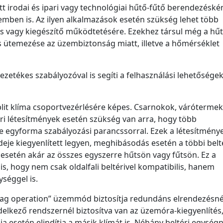
ett irodai és ipari vagy technológiai hűtő-fűtő berendezéskén
mben is. Az ilyen alkalmazások esetén szükség lehet több
 vagy kiegészítő működtetésére. Ezekhez társul még a hűt
 ütemezése az üzembiztonság miatt, illetve a hőmérséklet
vezetékes szabályozóval is segíti a felhasználási lehetősége
it klíma csoportvezérlésére képes. Csarnokok, várótermek
ri létesítmények esetén szükség van arra, hogy több
egyforma szabályozási parancssorral. Ezek a létesítmény
deje kiegyenlített legyen, meghibásodás esetén a többi belt
 esetén akár az összes egyszerre hűtsön vagy fűtsön. Ez a
s, hogy nem csak oldalfali beltérivel kompatibilis, hanem
séggel is.
lag operation” üzemmód biztosítja redundáns elrendezésnél
kező rendszernél biztosítva van az üzemóra-kiegyenlítés, 
ja esetén elindítja a másik klímát is. Néhány beltéri egységn