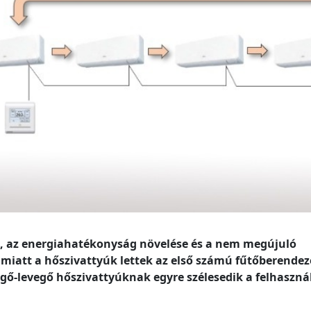
és, az energiahatékonyság növelése és a nem megújuló
 miatt a hőszivattyúk lettek az első számú fűtőberendez
vegő-levegő hőszivattyúknak egyre szélesedik a felhaszná