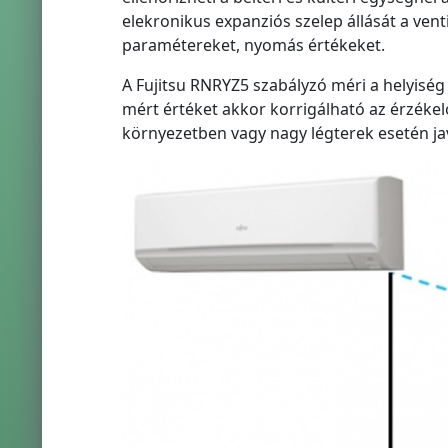
elekronikus expanziós szelep állását a ven
paramétereket, nyomás értékeket.
A Fujitsu RNRYZ5 szabályzó méri a helyiség
mért értéket akkor korrigálható az érzékelő
környezetben vagy nagy légterek esetén ja