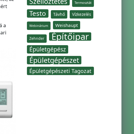
Szellőztetés
Termosztát
mért
Testo
Távhő
Vízkezelés
Weishaupt
á a
Webinárium
ari
Építőipar
Zehnder
Épületgépész
Épületgépészet
Épületgépészeti Tagozat