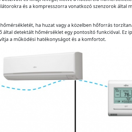
tilátorokra és a kompresszorra vonatkozó szenzorok által 
 hőmérsékletét, ha huzat vagy a közelben hőforrás torzítan
 által detektált hőmérséklet egy pontosító funkcióval. Ez ip
vítja a működési hatékonyságot és a komfortot.