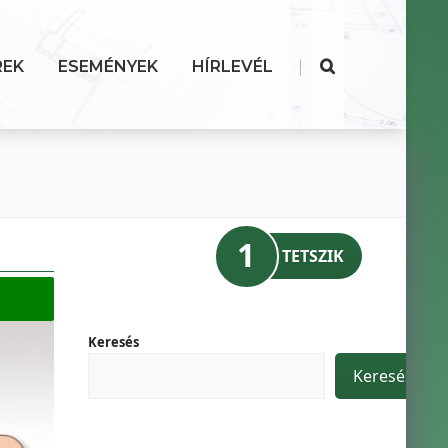
|
REK
ESEMÉNYEK
HÍRLEVÉL
1
TETSZIK
Keresés
Keresés