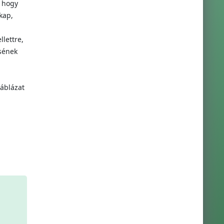
, hogy
kap,
llettre,
sének
áblázat