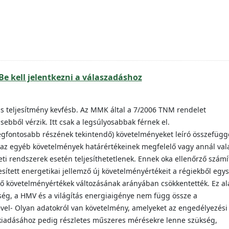
Be kell jelentkezni a válaszadáshoz
lis teljesítmény kevfésb. Az MMK által a 7/2006 TNM rendelet
 sebből vérzik. Itt csak a legsúlyosabbak férnek el.
gfontosabb részének tekintendő) követelményeket leíró összefügg
az egyéb követelmények határértékeinek megfelelő vagy annál val
ti rendszerek esetén teljesíthetetlenek. Ennek oka ellenőrző számí
esített energetikai jellemző új követelményértékeit a régiekből egy
ző követelményértékek változásának arányában csökkentették. Ez al
eség, a HMV és a világítás energiaigénye nem függ össze a
vel- Olyan adatokról van követelmény, amelyeket az engedélyezési
kiadásához pedig részletes műszeres mérésekre lenne szükség,