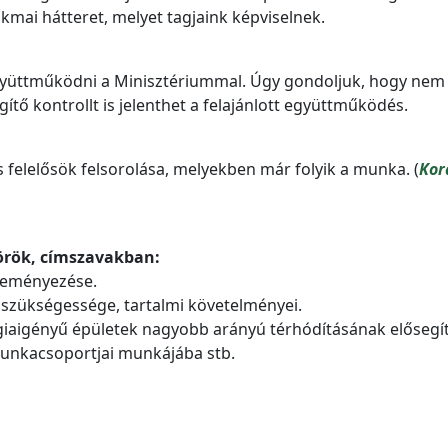
akmai hátteret, melyet tagjaink képviselnek.
gyüttműködni a Minisztériummal. Úgy gondoljuk, hogy nem
ítő kontrollt is jelenthet a felajánlott együttműködés.
felelősök felsorolása, melyekben már folyik a munka. (
Kor
körök, címszavakban:
éleményezése.
 szükségessége, tartalmi követelményei.
nergiaigényű épületek nagyobb arányú térhódításának elősegí
 munkacsoportjai munkájába stb.