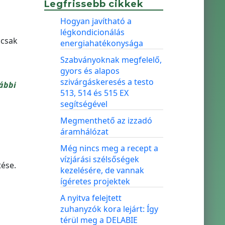
Legfrissebb cikkek
Hogyan javítható a
légkondicionálás
 csak
energiahatékonysága
Szabványoknak megfelelő,
gyors és alapos
szivárgáskeresés a testo
ábbi
513, 514 és 515 EX
segítségével
Megmenthető az izzadó
áramhálózat
Még nincs meg a recept a
vízjárási szélsőségek
tése.
kezelésére, de vannak
ígéretes projektek
A nyitva felejtett
zuhanyzók kora lejárt: Így
térül meg a DELABIE