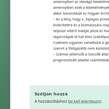
amennyiben az idevágó követelmény
amennyiben ezek a követelmények 
akkor besorolását ez hogyan érinti
– Az a tény, hogy a „fajlagos prime
biobrikettre és a biomasszára ma
teljesen eltérő módját jelzik és 
tagországok öt-hat éves szabályoz
Csaknem ugyanez vonatkozik a geo
szerint a földgázétól nem különbö
– Számos jellemzőt a Szerzők által
prognosztizált adattal számítottak
Szóljon hozzá
A hozzászóláshoz
be kell jelentkezni
.