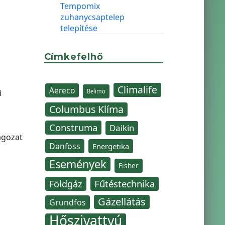
Tempomix
zuhanycsaptelep
telepítése
Címkefelhő
Climalife
Aereco
i
Belimo
Columbus Klíma
Construma
Daikin
agozat
Danfoss
Energetika
Események
Fisher
Fűtéstechnika
Földgáz
Gázellátás
Grundfos
Hőszivattyú