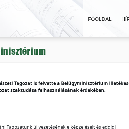
FŐOLDAL
HÍ
inisztérium
eti Tagozat is felvette a Belügyminisztérium illetékese
gozat szaktudása felhasználásának érdekében.
i Tagozatunk új vezetésének elképzeléseit és eddigi