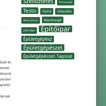
Szellőztetés
Termosztát
Testo
Távhő
Vízkezelés
Weishaupt
Webinárium
Építőipar
Zehnder
Épületgépész
Épületgépészet
Épületgépészeti Tagozat
ések és
amivel
tásaink
szerűen
apvető
 tervek