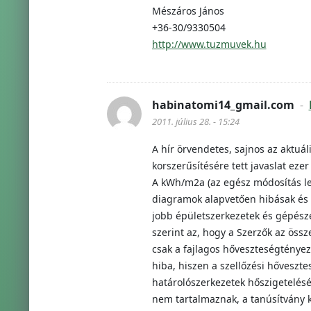
Mészáros János
+36-30/9330504
http://www.tuzmuvek.hu
habinatomi14_gmail.com
-
2011. július 28. - 15:24
A hír örvendetes, sajnos az aktuá
korszerűsítésére tett javaslat ezer
A kWh/m2a (az egész módosítás le
diagramok alapvetően hibásak és 
jobb épületszerkezetek és gépésze
szerint az, hogy a Szerzők az össz
csak a fajlagos hőveszteségténye
hiba, hiszen a szellőzési hőveszt
határolószerkezetek hőszigetelésé
nem tartalmaznak, a tanúsítvány 