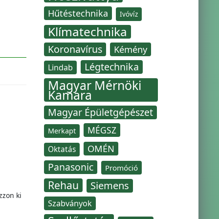
Hűtéstechnika
Ivóvíz
Klímatechnika
Koronavírus
Kémény
Légtechnika
Lindab
Magyar Mérnöki
Kamara
Magyar Épületgépészet
MÉGSZ
Merkapt
OMÉN
Oktatás
Panasonic
Promóció
Rehau
Siemens
zzon ki
Szabványok