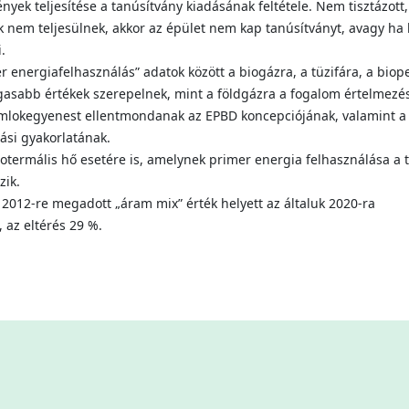
ek teljesítése a tanúsítvány kiadásának feltétele. Nem tisztázott
nem teljesülnek, akkor az épület nem kap tanúsítványt, avagy ha 
.
r energiafelhasználás” adatok között a biogázra, a tüzifára, a biope
gasabb értékek szerepelnek, mint a földgázra a fogalom értelmezé
homlokegyenest ellentmondanak az EPBD koncepciójának, valamint a
ási gyakorlatának.
termális hő esetére is, amelynek primer energia felhasználása a t
zik.
 2012-re megadott „áram mix” érték helyett az általuk 2020-ra
, az eltérés 29 %.