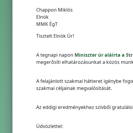
Chappon Miklós
Elnök
MMK ÉgT
Tisztelt Elnök Úr!
A tegnapi napon
Miniszter úr aláírta a 
megerősíti elhatározásunkat a közös munk
A felajánlott szakmai hátteret igénybe fogo
szakmai céljainak megvalósítását.
Az eddigi eredményekhez szívből gratulálo
Üdvözlettel: