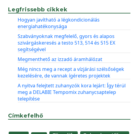
Legfrissebb cikkek
Hogyan javítható a légkondicionálás
energiahatékonysága
Szabványoknak megfelelő, gyors és alapos
szivárgáskeresés a testo 513, 514 és 515 EX
segítségével
Megmenthető az izzadó áramhálózat
Még nincs meg a recept a vízjárási szélsőségek
kezelésére, de vannak ígéretes projektek
A nyitva felejtett zuhanyzók kora lejárt: Így térül
meg a DELABIE Tempomix zuhanycsaptelep
telepítése
Címkefelhő