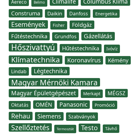
Climalife
Columbus Klíma
Aereco
Belimo
Construma
Daikin
Danfoss
Energetika
Események
Földgáz
Fisher
Gázellátás
Fűtéstechnika
Grundfos
Hőszivattyú
Hűtéstechnika
Ivóvíz
Klímatechnika
Koronavírus
Kémény
Légtechnika
Lindab
Magyar Mérnöki Kamara
Magyar Épületgépészet
MÉGSZ
Merkapt
Panasonic
OMÉN
Oktatás
Promóció
Rehau
Siemens
Szabványok
Szellőztetés
Testo
Távhő
Termosztát