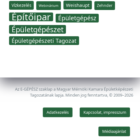
Weishaupt
Vízkezelés
Zehnder
Webinárium
Építőipar
Épületgépész
Épületgépészet
Épületgépészeti Tagozat
Az E-GÉPÉSZ szaklap a Magyar Mérnöki Kamara Épületképészeti
Tagozatának lapja. Minden jog fenntartva, © 2009–2026
Adatkezelés
Kapcsolat, impresszum
Médiaajánlat