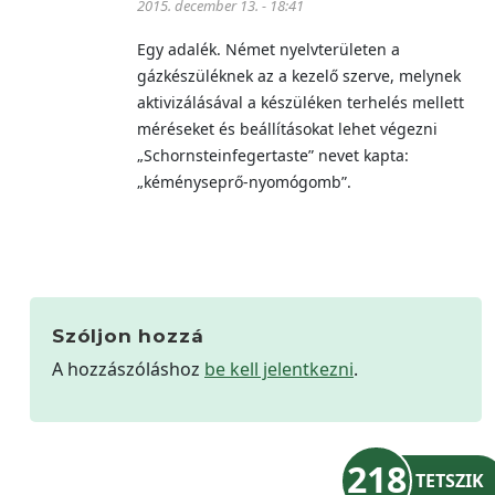
2015. december 13. - 18:41
Egy adalék. Német nyelvterületen a
gázkészüléknek az a kezelő szerve, melynek
aktivizálásával a készüléken terhelés mellett
méréseket és beállításokat lehet végezni
„Schornsteinfegertaste” nevet kapta:
„kéményseprő-nyomógomb”.
Szóljon hozzá
A hozzászóláshoz
be kell jelentkezni
.
218
TETSZIK