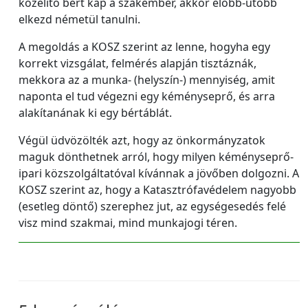
közelítő bért kap a szakember, akkor előbb-utóbb
elkezd németül tanulni.
A megoldás a KOSZ szerint az lenne, hogyha egy
korrekt vizsgálat, felmérés alapján tisztáznák,
mekkora az a munka- (helyszín-) mennyiség, amit
naponta el tud végezni egy kéményseprő, és arra
alakítanának ki egy bértáblát.
Végül üdvözölték azt, hogy az önkormányzatok
maguk dönthetnek arról, hogy milyen kéményseprő-
ipari közszolgáltatóval kívánnak a jövőben dolgozni. A
KOSZ szerint az, hogy a Katasztrófavédelem nagyobb
(esetleg döntő) szerephez jut, az egységesedés felé
visz mind szakmai, mind munkajogi téren.