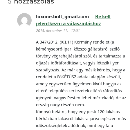
5 hozzászólás
loxone.bolt_gmail.com
-
Be kell
jelentkezni a válaszadáshoz
2015. december 11. - 12:01
A 347/2012. (XII.11) Kormány rendelet (a
kéményseprő-ipari közszolgáltatásról szóló
törvény végrehajtásáról szól, és tartalmazza a
díjazás időráfordításait, vagyis létezik ilyen
szabályozás. Az már egy másik kérdés, hogy a
rendelet a FőKÉTÜSZ adatai alapján készült,
amely egyszerűen figyelmen kívül hagyja az
eltérő településszerkezetek eltérő ráfordítás
igényeit, vagyis Pesten lehet mértékadó, de az
ország nagy részén nem.
Könnyű belátni, hogy egy pesti 120 lakásos
bérházban lakásról lakásra járva egészen más
időszükségletek adódnak, mint egy falu