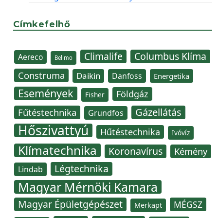
Címkefelhő
Climalife
Columbus Klíma
Aereco
Belimo
Construma
Daikin
Danfoss
Energetika
Események
Földgáz
Fisher
Gázellátás
Fűtéstechnika
Grundfos
Hőszivattyú
Hűtéstechnika
Ivóvíz
Klímatechnika
Koronavírus
Kémény
Légtechnika
Lindab
Magyar Mérnöki Kamara
Magyar Épületgépészet
MÉGSZ
Merkapt