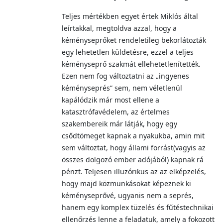
Teljes mértékben egyet értek Miklós által
leírtakkal, megtoldva azzal, hogy a
kéményseprőket rendeletileg bekorlátozták
egy lehetetlen küldetésre, ezzel a teljes
kéményseprő szakmát ellehetetlenítették.
Ezen nem fog változtatni az „ingyenes
kéményseprés” sem, nem véletlenül
kapálódzik már most ellene a
katasztrófavédelem, az értelmes
szakembereik már látják, hogy egy
csődtömeget kapnak a nyakukba, amin mit
sem változtat, hogy állami forrást(vagyis az
összes dolgozó ember adójából) kapnak rá
pénzt. Teljesen illuzórikus az az elképzelés,
hogy majd közmunkásokat képeznek ki
kéményseprővé, ugyanis nem a seprés,
hanem egy komplex tüzelés és fűtéstechnikai
ellenőrzés lenne a feladatuk, amely a fokozott