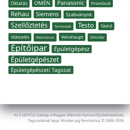
Panasonic
OMÉN
Oktatás
Promóció
Rehau
Siemens
Szabványok
Szellőztetés
Testo
Távhő
Termosztát
Weishaupt
Vízkezelés
Zehnder
Webinárium
Építőipar
Épületgépész
Épületgépészet
Épületgépészeti Tagozat
Az E-GÉPÉSZ szaklap a Magyar Mérnöki Kamara Épületképészeti
Tagozatának lapja. Minden jog fenntartva, © 2009–2026