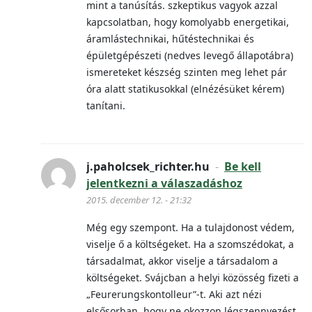
mint a tanúsítás. szkeptikus vagyok azzal
kapcsolatban, hogy komolyabb energetikai,
áramlástechnikai, hűtéstechnikai és
épületgépészeti (nedves levegő állapotábra)
ismereteket készség szinten meg lehet pár
óra alatt statikusokkal (elnézésüket kérem)
tanítani.
j.paholcsek_richter.hu
-
Be kell
jelentkezni a válaszadáshoz
2015. december 12. - 21:32
Még egy szempont. Ha a tulajdonost védem,
viselje ő a költségeket. Ha a szomszédokat, a
társadalmat, akkor viselje a társadalom a
költségeket. Svájcban a helyi közösség fizeti a
„Feurerungskontolleur”-t. Aki azt nézi
elsősorban, hogy ne okozzon légszennyezést