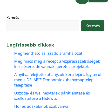
Keresés
Keresés
Legfrissebb cikkek
Megmenthető az izzadó áramhálózat
Még nincs meg a recept a vízjárási szélsőségek
kezelésére, de vannak ígéretes projektek
A nyitva felejtett zuhanyzók kora lejárt: Így térül
meg a DELABIE Tempomix zuhanycsaptelep
telepítése
Uszoda- és wellnes-terek párátlanítása és
szellőztetése a Hidewtól
Hő- és gőzkabinok szabványa