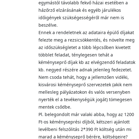
egymástól távolabb fekvő házai esetében a
házőrző elzárásának és egyéb járulékos
időigények szükségességéről már nem is
beszélve.
Ennek a rendeletnek az adataira épülő díjakat
felezte meg a rezsicsökkentés, és növelte meg
az időszükségletet a több lépcsőben kivetett
többlet feladat, ténylegesen tehát a
kéményseprő díjak kb az elvégzendő feladatok
kb. negyed részére adnak jelenleg fedezetet.
Nem csoda tehát, hogy a jellemzően vidéki,
kisvárosi kéményseprő szervezetek (akik nem
mellesleg pályázatokon és valós versenyben
nyerték el a tevékenységük jogát) tömegesen
mentek csődbe.
Pl. belegondolt már valaki abba, hogy az 1200
Ft-os kéményseprési díjból, kétszeri ajánlott
levélbeni felszólitás 2*390 Ft költség után mi
marad a kéményseprő bérére, költségeire?