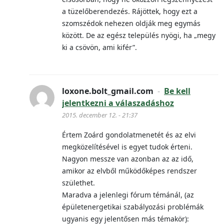
a tüzelőberendezés. Rájöttek, hogy ezt a
szomszédok nehezen oldják meg egymás
között. De az egész település nyögi, ha „megy
ki a csövön, ami kifér”.
loxone.bolt_gmail.com
-
Be kell
jelentkezni a válaszadáshoz
2015. december 12. - 21:37
Értem Zoárd gondolatmenetét és az elvi
megközelítésével is egyet tudok érteni.
Nagyon messze van azonban az az idő,
amikor az elvből működőképes rendszer
születhet.
Maradva a jelenlegi fórum témánál, (az
épületenergetikai szabályozási problémák
ugyanis egy jelentősen más témakör):