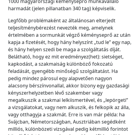
1000 magyarországi kéményseprő munkavállaló
harmadát (jelen pillanatban 340 tag) képviselik.
Legfőbb problémaként az általánosan elterjedt
teljesítménybérezést nevezték meg, amelynek
értelmében a sormunkát végző kéményseprő az után
kapja a fizetését, hogy hány helyszínt „tud le” egy nap,
és hány helyen szedi be maga a szolgáltatás díját.
Belátható, hogy ez mit eredményez(het): sietséget,
kapkodást, a szakmaiság különböző fokozatú
feladását, gyengébb minőségű szolgáltatást. Ha
pedig mindez párosul egy alapvetően nagyon
alacsony bérszínvonallal, akkor bizony egy gazdasági
kényszerhelyzetben lévő szakember vagy
megalkuszik a szakmai lelkiismertével, és „lepörgeti”
a vizsgálatokat, vagy nem alkuszik, és felkopik az álla,
vagy otthagyja a szakmát. Erre is van már példa: ha
Svájcban, Németországban, Ausztriában segédként
milliós, különbözeti vizsgával pedig kétmillió forintot