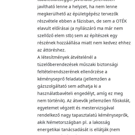
javítható lenne a helyzet, ha nem lenne
megkerülhető az épületgépész tervezők
részvétele ebben a fázisban, de sem a OTÉK
elavult előírásai (a nyílászáró ma már nem
szellőző elem stb) sem az építészek egy
részének hozzáállása miatt nem kedvez ehhez
az áttöréshez.
A létesítmények átvételénél a
tüzelőberendezések műszaki biztonsági
feltételrendszerének ellenőrzése a
kéményseprő feladata (jellemzően a
gázszolgáltató sem adhatja ki a
használatbavételi engedélyt, amíg ez meg
nem történik). Az átvevők jellemzően főiskolát,
egyetemet végzett és mestervizsgával
rendelkező nagy tapasztalatú kéményseprők,
akik Németországban pl. a lakosság
energetikai tanácsadását is ellátják (nem