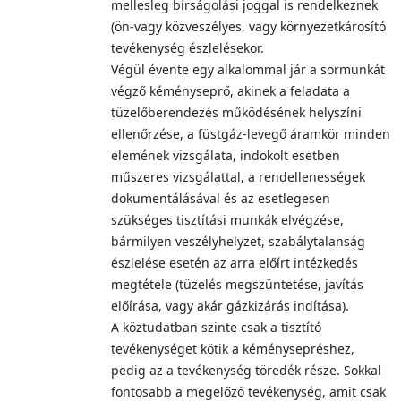
mellesleg bírságolási joggal is rendelkeznek
(ön-vagy közveszélyes, vagy környezetkárosító
tevékenység észlelésekor.
Végül évente egy alkalommal jár a sormunkát
végző kéményseprő, akinek a feladata a
tüzelőberendezés működésének helyszíni
ellenőrzése, a füstgáz-levegő áramkör minden
elemének vizsgálata, indokolt esetben
műszeres vizsgálattal, a rendellenességek
dokumentálásával és az esetlegesen
szükséges tisztítási munkák elvégzése,
bármilyen veszélyhelyzet, szabálytalanság
észlelése esetén az arra előírt intézkedés
megtétele (tüzelés megszüntetése, javítás
előírása, vagy akár gázkizárás indítása).
A köztudatban szinte csak a tisztító
tevékenységet kötik a kéménysepréshez,
pedig az a tevékenység töredék része. Sokkal
fontosabb a megelőző tevékenység, amit csak