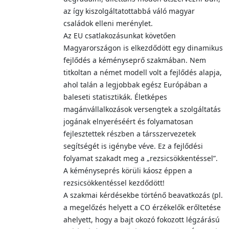
az így kiszolgáltatottabbá váló magyar
családok elleni merénylet.
Az EU csatlakozásunkat követően
Magyarországon is elkezdődött egy dinamikus
fejlődés a kéményseprő szakmában. Nem
titkoltan a német modell volt a fejlődés alapja,
ahol talán a legjobbak egész Európában a
baleseti statisztikák. Életképes
magánvállalkozások versengtek a szolgáltatás
jogának elnyeréséért és folyamatosan
fejlesztettek részben a társszervezetek
segítségét is igénybe véve. Ez a fejlődési
folyamat szakadt meg a „rezsicsökkentéssel”.
A kéményseprés körüli káosz éppen a
rezsicsökkentéssel kezdődött!
A szakmai kérdésekbe történő beavatkozás (pl.
a megelőzés helyett a CO érzékelők erőltetése
ahelyett, hogy a bajt okozó fokozott légzárású