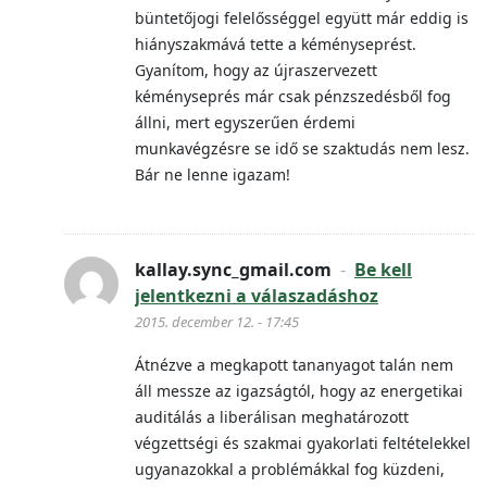
büntetőjogi felelősséggel együtt már eddig is
hiányszakmává tette a kéményseprést.
Gyanítom, hogy az újraszervezett
kéményseprés már csak pénzszedésből fog
állni, mert egyszerűen érdemi
munkavégzésre se idő se szaktudás nem lesz.
Bár ne lenne igazam!
kallay.sync_gmail.com
-
Be kell
jelentkezni a válaszadáshoz
2015. december 12. - 17:45
Átnézve a megkapott tananyagot talán nem
áll messze az igazságtól, hogy az energetikai
auditálás a liberálisan meghatározott
végzettségi és szakmai gyakorlati feltételekkel
ugyanazokkal a problémákkal fog küzdeni,