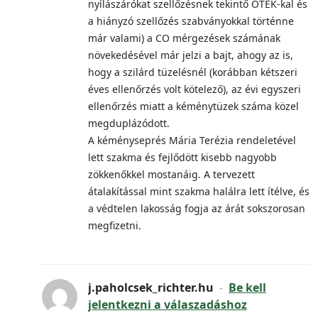
nyílászárókat szellőzésnek tekintő OTÉK-kal és
a hiányzó szellőzés szabványokkal történne
már valami) a CO mérgezések számának
növekedésével már jelzi a bajt, ahogy az is,
hogy a szilárd tüzelésnél (korábban kétszeri
éves ellenőrzés volt kötelező), az évi egyszeri
ellenőrzés miatt a kéménytüzek száma közel
megduplázódott.
A kéményseprés Mária Terézia rendeletével
lett szakma és fejlődött kisebb nagyobb
zökkenőkkel mostanáig. A tervezett
átalakítással mint szakma halálra lett ítélve, és
a védtelen lakosság fogja az árát sokszorosan
megfizetni.
j.paholcsek_richter.hu
-
Be kell
jelentkezni a válaszadáshoz