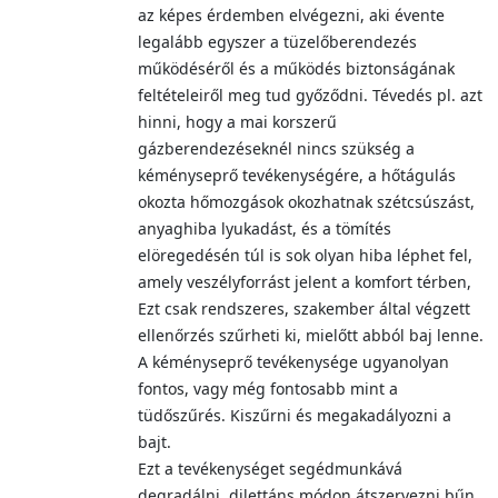
az képes érdemben elvégezni, aki évente
legalább egyszer a tüzelőberendezés
működéséről és a működés biztonságának
feltételeiről meg tud győződni. Tévedés pl. azt
hinni, hogy a mai korszerű
gázberendezéseknél nincs szükség a
kéményseprő tevékenységére, a hőtágulás
okozta hőmozgások okozhatnak szétcsúszást,
anyaghiba lyukadást, és a tömítés
elöregedésén túl is sok olyan hiba léphet fel,
amely veszélyforrást jelent a komfort térben,
Ezt csak rendszeres, szakember által végzett
ellenőrzés szűrheti ki, mielőtt abból baj lenne.
A kéményseprő tevékenysége ugyanolyan
fontos, vagy még fontosabb mint a
tüdőszűrés. Kiszűrni és megakadályozni a
bajt.
Ezt a tevékenységet segédmunkává
degradálni, dilettáns módon átszervezni bűn,