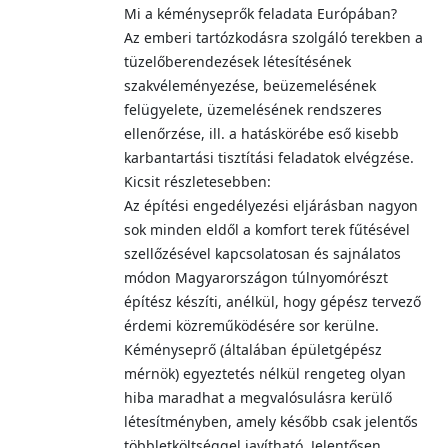
Mi a kéményseprők feladata Európában?
Az emberi tartózkodásra szolgáló terekben a
tüzelőberendezések létesítésének
szakvéleményezése, beüzemelésének
felügyelete, üzemelésének rendszeres
ellenőrzése, ill. a hatáskörébe eső kisebb
karbantartási tisztítási feladatok elvégzése.
Kicsit részletesebben:
Az építési engedélyezési eljárásban nagyon
sok minden eldől a komfort terek fűtésével
szellőzésével kapcsolatosan és sajnálatos
módon Magyarországon túlnyomórészt
építész készíti, anélkül, hogy gépész tervező
érdemi közreműködésére sor kerülne.
Kéményseprő (általában épületgépész
mérnök) egyeztetés nélkül rengeteg olyan
hiba maradhat a megvalósulásra kerülő
létesítményben, amely később csak jelentős
többletköltséggel javítható. Jelentősen