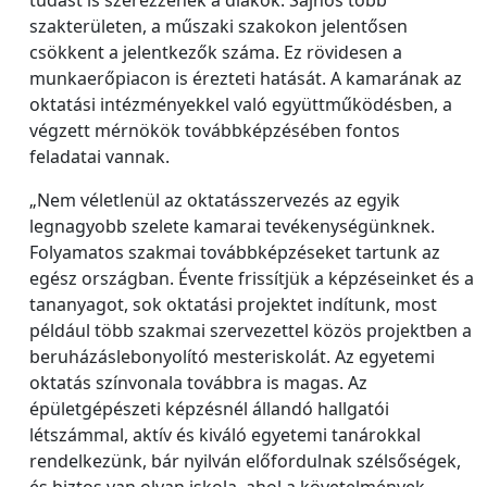
tudást is szerezzenek a diákok. Sajnos több
szakterületen, a műszaki szakokon jelentősen
csökkent a jelentkezők száma. Ez rövidesen a
munkaerőpiacon is érezteti hatását. A kamarának az
oktatási intézményekkel való együttműködésben, a
végzett mérnökök továbbképzésében fontos
feladatai vannak.
„Nem véletlenül az oktatásszervezés az egyik
legnagyobb szelete kamarai tevékenységünknek.
Folyamatos szakmai továbbképzéseket tartunk az
egész országban. Évente frissítjük a képzéseinket és a
tananyagot, sok oktatási projektet indítunk, most
például több szakmai szervezettel közös projektben a
beruházáslebonyolító mesteriskolát. Az egyetemi
oktatás színvonala továbbra is magas. Az
épületgépészeti képzésnél állandó hallgatói
létszámmal, aktív és kiváló egyetemi tanárokkal
rendelkezünk, bár nyilván előfordulnak szélsőségek,