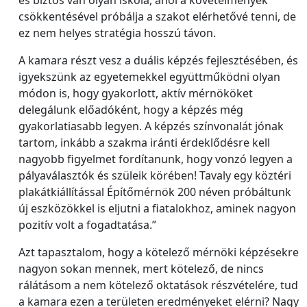
és biztos van olyan iskola, ahol a követelmények
csökkentésével próbálja a szakot elérhetővé tenni, de
ez nem helyes stratégia hosszú távon.
A kamara részt vesz a duális képzés fejlesztésében, és
igyekszünk az egyetemekkel együttműködni olyan
módon is, hogy gyakorlott, aktív mérnököket
delegálunk előadóként, hogy a képzés még
gyakorlatiasabb legyen. A képzés színvonalát jónak
tartom, inkább a szakma iránti érdeklődésre kell
nagyobb figyelmet fordítanunk, hogy vonzó legyen a
pályaválasztók és szüleik körében! Tavaly egy köztéri
plakátkiállítással Építőmérnök 200 néven próbáltunk
új eszközökkel is eljutni a fiatalokhoz, aminek nagyon
pozitív volt a fogadtatása.”
Azt tapasztalom, hogy a kötelező mérnöki képzésekre
nagyon sokan mennek, mert kötelező, de nincs
rálátásom a nem kötelező oktatások részvételére, tud
a kamara ezen a területen eredményeket elérni? Nagy