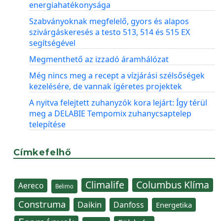
energiahatékonysága
Szabványoknak megfelelő, gyors és alapos
szivárgáskeresés a testo 513, 514 és 515 EX
segítségével
Megmenthető az izzadó áramhálózat
Még nincs meg a recept a vízjárási szélsőségek
kezelésére, de vannak ígéretes projektek
A nyitva felejtett zuhanyzók kora lejárt: Így térül
meg a DELABIE Tempomix zuhanycsaptelep
telepítése
Címkefelhő
Climalife
Columbus Klíma
Aereco
Belimo
Construma
Daikin
Danfoss
Energetika