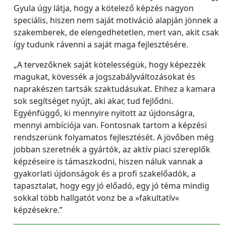
Gyula úgy látja, hogy a kötelező képzés nagyon
speciális, hiszen nem saját motiváció alapján jönnek a
szakemberek, de elengedhetetlen, mert van, akit csak
így tudunk rávenni a saját maga fejlesztésére.
„A tervezőknek saját kötelességük, hogy képezzék
magukat, kövessék a jogszabályváltozásokat és
naprakészen tartsák szaktudásukat. Ehhez a kamara
sok segítséget nyújt, aki akar, tud fejlődni.
Egyénfüggő, ki mennyire nyitott az újdonságra,
mennyi ambíciója van. Fontosnak tartom a képzési
rendszerünk folyamatos fejlesztését. A jövőben még
jobban szeretnék a gyártók, az aktív piaci szereplők
képzéseire is támaszkodni, hiszen náluk vannak a
gyakorlati újdonságok és a profi szakelőadók, a
tapasztalat, hogy egy jó előadó, egy jó téma mindig
sokkal több hallgatót vonz be a »fakultatív«
képzésekre.”