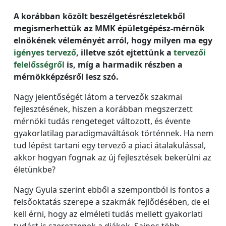
A korábban közölt beszélgetésrészletekből
megismerhettük az MMK épületgépész-mérnök
elnökének véleményét arról, hogy milyen ma egy
igényes tervező
, illetve szót ejtettünk a
tervezői
felelősségről
is, míg a harmadik részben a
mérnökképzésről lesz szó.
Nagy jelentőségét látom a tervezők szakmai
fejlesztésének, hiszen a korábban megszerzett
mérnöki tudás rengeteget változott, és évente
gyakorlatilag paradigmaváltások történnek. Ha nem
tud lépést tartani egy tervező a piaci átalakulással,
akkor hogyan fognak az új fejlesztések bekerülni az
életünkbe?
Nagy Gyula szerint ebből a szempontból is fontos a
felsőoktatás szerepe a szakmák fejlődésében, de el
kell érni, hogy az elméleti tudás mellett gyakorlati