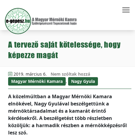
A tervező saját kötelessége, hogy
képezze magát
2019. március 6.
Nem szóltak hozzá
Magyar Mérnöki Kamara
,
Nagy Gyula
A közelmúltban a Magyar Mérnöki Kamara
elnökével, Nagy Gyulával beszélgettünk a
mérnöktársadalmat és a kamarát érintő
kérdésekről. A beszélgetést több részletben
közöljük: a harmadik részben a mérnökképzésről
lesz szó.