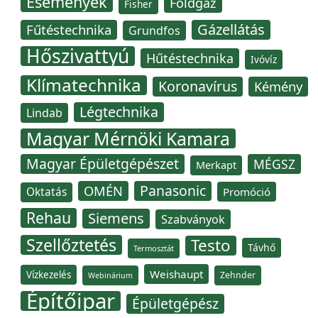
Események
Földgáz
Fisher
Gázellátás
Fűtéstechnika
Grundfos
Hőszivattyú
Hűtéstechnika
Ivóvíz
Klímatechnika
Koronavírus
Kémény
Légtechnika
Lindab
Magyar Mérnöki Kamara
Magyar Épületgépészet
MÉGSZ
Merkapt
Panasonic
OMÉN
Oktatás
Promóció
Rehau
Siemens
Szabványok
Szellőztetés
Testo
Távhő
Termosztát
Weishaupt
Vízkezelés
Zehnder
Webinárium
Építőipar
Épületgépész