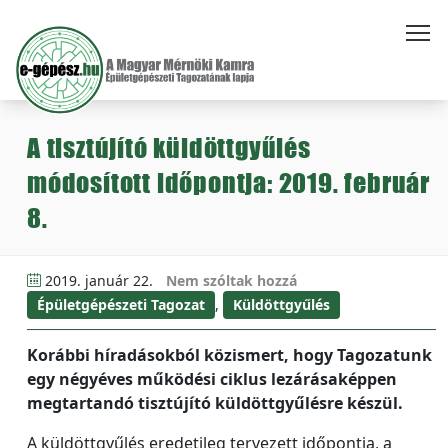
A tisztújító küldöttgyűlés
módosított időpontja: 2019. február
8.
2019. január 22.
Nem szóltak hozzá
Épületgépészeti Tagozat
,
Küldöttgyűlés
Korábbi híradásokból közismert, hogy Tagozatunk
egy négyéves működési ciklus lezárásaképpen
megtartandó tisztújító küldöttgyűlésre készül.
A küldöttgyűlés eredetileg tervezett időpontja, a