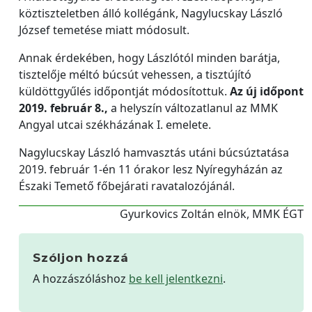
köztiszteletben álló kollégánk, Nagylucskay László
József temetése miatt módosult.
Annak érdekében, hogy Lászlótól minden barátja,
tisztelője méltó búcsút vehessen, a tisztújító
küldöttgyűlés időpontját módosítottuk.
Az új időpont
2019. február 8.,
a helyszín változatlanul az MMK
Angyal utcai székházának I. emelete.
Nagylucskay László hamvasztás utáni búcsúztatása
2019. február 1-én 11 órakor lesz Nyíregyházán az
Északi Temető főbejárati ravatalozójánál.
Gyurkovics Zoltán elnök, MMK ÉGT
Szóljon hozzá
A hozzászóláshoz
be kell jelentkezni
.