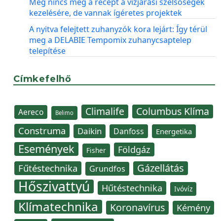
Még nincs meg a recept a vízjárási szélsőségek
kezelésére, de vannak ígéretes projektek
A nyitva felejtett zuhanyzók kora lejárt: Így térül
meg a DELABIE Tempomix zuhanycsaptelep
telepítése
Címkefelhő
Climalife
Columbus Klíma
Aereco
Belimo
Construma
Daikin
Danfoss
Energetika
Események
Földgáz
Fisher
Gázellátás
Fűtéstechnika
Grundfos
Hőszivattyú
Hűtéstechnika
Ivóvíz
Klímatechnika
Koronavírus
Kémény