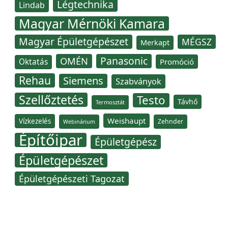
Légtechnika
Lindab
Magyar Mérnöki Kamara
Magyar Épületgépészet
MÉGSZ
Merkapt
Panasonic
OMÉN
Oktatás
Promóció
Rehau
Siemens
Szabványok
Szellőztetés
Testo
Távhő
Termosztát
Weishaupt
Vízkezelés
Zehnder
Webinárium
Építőipar
Épületgépész
Épületgépészet
Épületgépészeti Tagozat