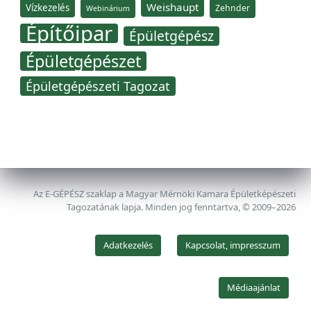
Weishaupt
Vízkezelés
Zehnder
Webinárium
Építőipar
Épületgépész
Épületgépészet
Épületgépészeti Tagozat
Az E-GÉPÉSZ szaklap a Magyar Mérnöki Kamara Épületképészeti
Tagozatának lapja. Minden jog fenntartva, © 2009–2026
Adatkezelés
Kapcsolat, impresszum
Médiaajánlat