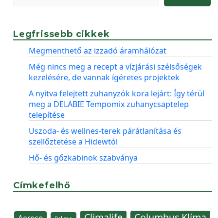
Legfrissebb cikkek
Megmenthető az izzadó áramhálózat
Még nincs meg a recept a vízjárási szélsőségek
kezelésére, de vannak ígéretes projektek
A nyitva felejtett zuhanyzók kora lejárt: Így térül
meg a DELABIE Tempomix zuhanycsaptelep
telepítése
Uszoda- és wellnes-terek párátlanítása és
szellőztetése a Hidewtól
Hő- és gőzkabinok szabványa
Címkefelhő
Climalife
Columbus Klíma