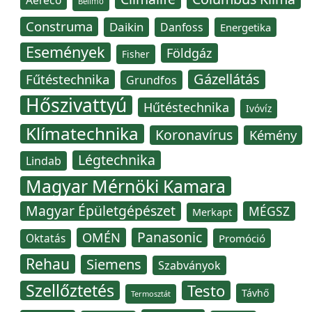
Aereco
Belimo
Construma
Daikin
Danfoss
Energetika
Események
Földgáz
Fisher
Gázellátás
Fűtéstechnika
Grundfos
Hőszivattyú
Hűtéstechnika
Ivóvíz
Klímatechnika
Koronavírus
Kémény
Légtechnika
Lindab
Magyar Mérnöki Kamara
Magyar Épületgépészet
MÉGSZ
Merkapt
Panasonic
OMÉN
Oktatás
Promóció
Rehau
Siemens
Szabványok
Szellőztetés
Testo
Távhő
Termosztát