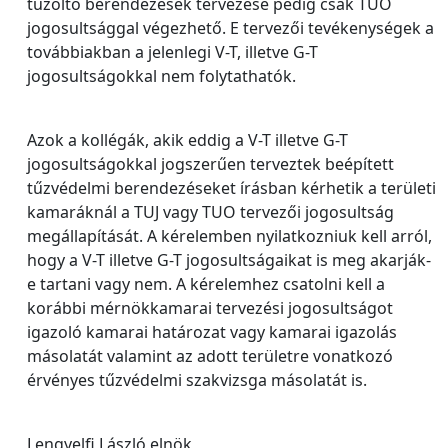
tűzoltó berendezések tervezése pedig csak TUO
jogosultsággal végezhető. E tervezői tevékenységek a
továbbiakban a jelenlegi V-T, illetve G-T
jogosultságokkal nem folytathatók.
Azok a kollégák, akik eddig a V-T illetve G-T
jogosultságokkal jogszerűen terveztek beépített
tűzvédelmi berendezéseket írásban kérhetik a területi
kamaráknál a TUJ vagy TUO tervezői jogosultság
megállapítását. A kérelemben nyilatkozniuk kell arról,
hogy a V-T illetve G-T jogosultságaikat is meg akarják-
e tartani vagy nem. A kérelemhez csatolni kell a
korábbi mérnökkamarai tervezési jogosultságot
igazoló kamarai határozat vagy kamarai igazolás
másolatát valamint az adott területre vonatkozó
érvényes tűzvédelmi szakvizsga másolatát is.
Lengyelfi László elnök