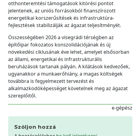
otthonteremtési támogatások kitörési pontot
jelentenek, az uniós forrásokból finanszírozott
energetikai korszerűsítések és infrastruktúra-
fejlesztések stabilizálják az ágazat teljesítményét.
Összességében 2026 a visegrádi térségben az
építőipar fokozatos konszolidációjának és új
növekedési ciklusának éve lehet, amelyet elsősorban
az állami, energetikai és infrastrukturális
beruházások tartanak pályán. A kilátások kedvezőek,
ugyanakkor a munkaerőhiány, a magas költségek
továbbra is fegyelmezett tervezést és
alkalmazkodóképességet követelnek meg az ágazat
szereplőitől.
e-gépész
Szóljon hozzá
A hozzászóláshoz
be kell jelentkezni
.