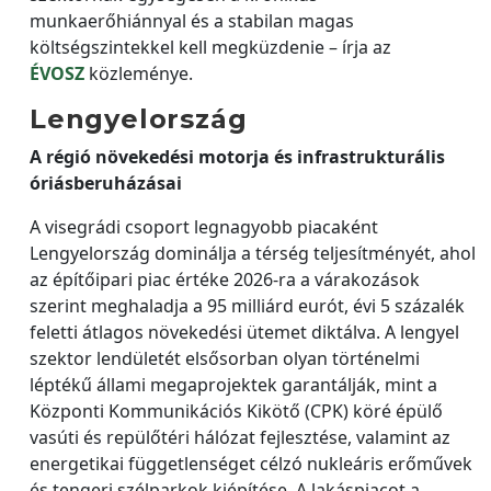
munkaerőhiánnyal és a stabilan magas
költségszintekkel kell megküzdenie – írja az
ÉVOSZ
közleménye.
Lengyelország
A régió növekedési motorja és infrastrukturális
óriásberuházásai
A visegrádi csoport legnagyobb piacaként
Lengyelország dominálja a térség teljesítményét, ahol
az építőipari piac értéke 2026-ra a várakozások
szerint meghaladja a 95 milliárd eurót, évi 5 százalék
feletti átlagos növekedési ütemet diktálva. A lengyel
szektor lendületét elsősorban olyan történelmi
léptékű állami megaprojektek garantálják, mint a
Központi Kommunikációs Kikötő (CPK) köré épülő
vasúti és repülőtéri hálózat fejlesztése, valamint az
energetikai függetlenséget célzó nukleáris erőművek
és tengeri szélparkok kiépítése. A lakáspiacot a