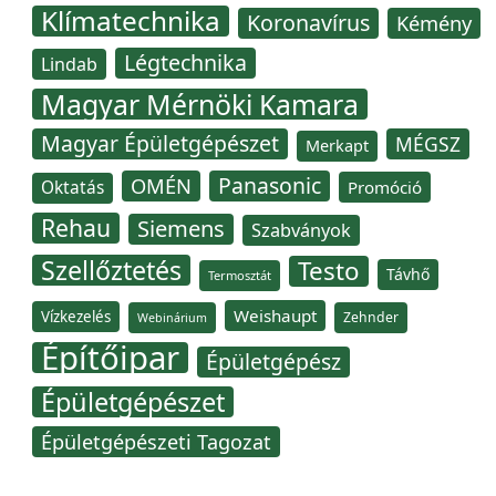
Klímatechnika
Koronavírus
Kémény
Légtechnika
Lindab
Magyar Mérnöki Kamara
Magyar Épületgépészet
MÉGSZ
Merkapt
Panasonic
OMÉN
Oktatás
Promóció
Rehau
Siemens
Szabványok
Szellőztetés
Testo
Távhő
Termosztát
Weishaupt
Vízkezelés
Zehnder
Webinárium
Építőipar
Épületgépész
Épületgépészet
Épületgépészeti Tagozat