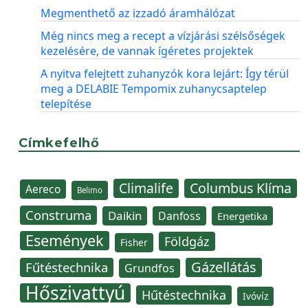
Megmenthető az izzadó áramhálózat
Még nincs meg a recept a vízjárási szélsőségek
kezelésére, de vannak ígéretes projektek
A nyitva felejtett zuhanyzók kora lejárt: Így térül
meg a DELABIE Tempomix zuhanycsaptelep
telepítése
Címkefelhő
Climalife
Columbus Klíma
Aereco
Belimo
Construma
Daikin
Danfoss
Energetika
Események
Földgáz
Fisher
Gázellátás
Fűtéstechnika
Grundfos
Hőszivattyú
Hűtéstechnika
Ivóvíz