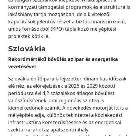
kormányzati támogatási programok és a strukturális
lakáshiány tartja mozgásban, de a kivitelezői
kapacitások jelentős részét a biztos finanszírozású,
uniós forrásokból (KPO) táplálkozó mélyépítési
projektek kötik le.
Szlovákia
Rekordmértékű bővülés az ipar és energetika
vezetésével
Szlovákia építőipara kifejezetten dinamikus időszak
elé néz, az előrejelzések a 2026 és 2029 közötti
periódusra évi 4,2 százalékos átlagos bővülést
valószínűsítenek, ami regionális szinten is
kiemelkedőnek számít. A növekedés motorját itt is a
mélyépítés adja, különös tekintettel a közlekedési
infrastruktúra korszerűsítésére és az energetikai
szektorra, ahol az apátszentmihályi