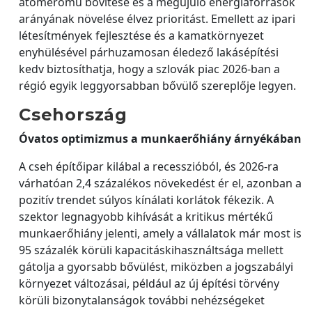
atomerőmű bővítése és a megújuló energiaforrások
arányának növelése élvez prioritást. Emellett az ipari
létesítmények fejlesztése és a kamatkörnyezet
enyhülésével párhuzamosan éledező lakásépítési
kedv biztosíthatja, hogy a szlovák piac 2026-ban a
régió egyik leggyorsabban bővülő szereplője legyen.
Csehország
Óvatos optimizmus a munkaerőhiány árnyékában
A cseh építőipar kilábal a recesszióból, és 2026-ra
várhatóan 2,4 százalékos növekedést ér el, azonban a
pozitív trendet súlyos kínálati korlátok fékezik. A
szektor legnagyobb kihívását a kritikus mértékű
munkaerőhiány jelenti, amely a vállalatok már most is
95 százalék körüli kapacitáskihasználtsága mellett
gátolja a gyorsabb bővülést, miközben a jogszabályi
környezet változásai, például az új építési törvény
körüli bizonytalanságok további nehézségeket