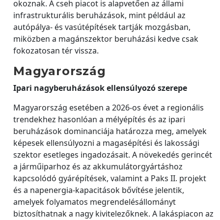
okoznak. A cseh piacot is alapvetően az állami
infrastrukturális beruházások, mint például az
autópálya- és vasútépítések tartják mozgásban,
miközben a magánszektor beruházási kedve csak
fokozatosan tér vissza.
Magyarország
Ipari nagyberuházások ellensúlyozó szerepe
Magyarország esetében a 2026-os évet a regionális
trendekhez hasonlóan a mélyépítés és az ipari
beruházások dominanciája határozza meg, amelyek
képesek ellensúlyozni a magasépítési és lakossági
szektor esetleges ingadozásait. A növekedés gerincét
a járműiparhoz és az akkumulátorgyártáshoz
kapcsolódó gyárépítések, valamint a Paks II. projekt
és a napenergia-kapacitások bővítése jelentik,
amelyek folyamatos megrendelésállományt
biztosíthatnak a nagy kivitelezőknek. A lakáspiacon az