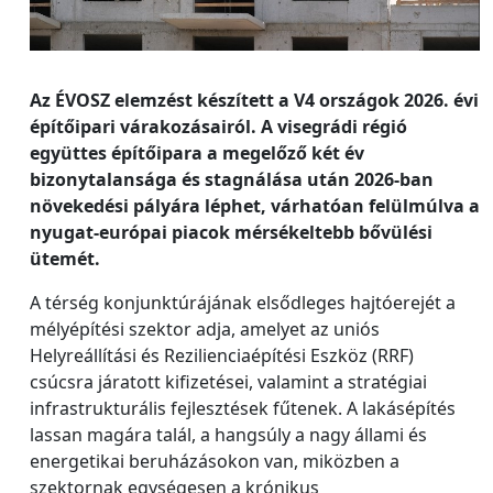
Az ÉVOSZ elemzést készített a V4 országok 2026. évi
építőipari várakozásairól. A visegrádi régió
együttes építőipara a megelőző két év
bizonytalansága és stagnálása után 2026-ban
növekedési pályára léphet, várhatóan felülmúlva a
nyugat-európai piacok mérsékeltebb bővülési
ütemét.
A térség konjunktúrájának elsődleges hajtóerejét a
mélyépítési szektor adja, amelyet az uniós
Helyreállítási és Rezilienciaépítési Eszköz (RRF)
csúcsra járatott kifizetései, valamint a stratégiai
infrastrukturális fejlesztések fűtenek. A lakásépítés
lassan magára talál, a hangsúly a nagy állami és
energetikai beruházásokon van, miközben a
szektornak egységesen a krónikus