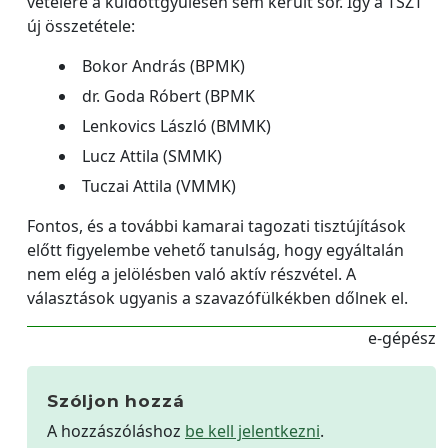
vételére a küldöttgyűlésen sem került sor. Így a TSZT
új összetétele:
Bokor András (BPMK)
dr. Goda Róbert (BPMK
Lenkovics László (BMMK)
Lucz Attila (SMMK)
Tuczai Attila (VMMK)
Fontos, és a további kamarai tagozati tisztújítások
előtt figyelembe vehető tanulság, hogy egyáltalán
nem elég a jelölésben való aktív részvétel. A
választások ugyanis a szavazófülkékben dőlnek el.
e-gépész
Szóljon hozzá
A hozzászóláshoz
be kell jelentkezni
.