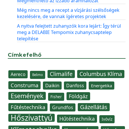
Megmenthető az izzadó áramhálózat
Még nincs meg a recept a vízjárási szélsőségek
kezelésére, de vannak ígéretes projektek
A nyitva felejtett zuhanyzók kora lejárt: Így térül
meg a DELABIE Tempomix zuhanycsaptelep
telepítése
Címkefelhő
Climalife
Columbus Klíma
Aereco
Belimo
Construma
Daikin
Danfoss
Energetika
Események
Földgáz
Fisher
Gázellátás
Fűtéstechnika
Grundfos
Hőszivattyú
Hűtéstechnika
Ivóvíz