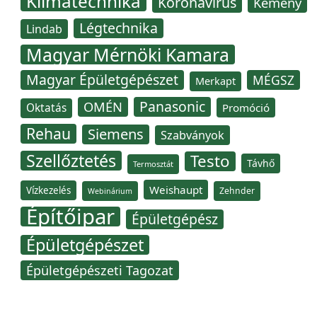
Klímatechnika
Koronavírus
Kémény
Légtechnika
Lindab
Magyar Mérnöki Kamara
Magyar Épületgépészet
MÉGSZ
Merkapt
Panasonic
OMÉN
Oktatás
Promóció
Rehau
Siemens
Szabványok
Szellőztetés
Testo
Távhő
Termosztát
Weishaupt
Vízkezelés
Zehnder
Webinárium
Építőipar
Épületgépész
Épületgépészet
Épületgépészeti Tagozat