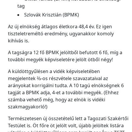
tag
Szlovák Krisztián (BPMK)
Az új elnökség átlagos életkora 48,4 év. Ez igen
tiszteletreméltó eredmény, ugyanakkor komoly
kihívás is.
A tagságra 12 fő BPMK jelöltből befutott 6 fő, míg a
további megyék képviseletére jelölt ötből négy!
A küldöttgyűlésen a vidék képviseletében
megjelentek ⅔-os részvétele szavazataival az
arányokat korrigálni tudta. A 10 tagú elnökségnek 6
tagját a BPMK adja, 4-et a további megyék. (Ehhez
számba vehető még, hogy az elnök is vidéki
szakmagyakorló!)
Természetesen új összetételű lett a Tagozati Szakértői
Testület is. Öt főre öt jelölt volt, újabb jelöltek listára