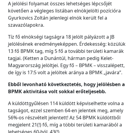
A jelölési folyamat összes lehetséges lépcsőjét
követően a végleges listában elnökjelölti pozícióra
Gyurkovics Zoltán jelenlegi elnök került fel a
szavazólapokra.
Tíz fő elnökségi tagságra 18 jelölt pályázott a JB
jelölésének eredményeképpen. Érdekesség: közülük
13 fő BPMK tag, míg 5 fő a további területi kamarák
tagjai. (Ketten a Dunántúl, hárman pedig Kelet-
Magyarország jelöltjei. Egy fő – BPMK – visszalépett,
de így is 17:5 volt a jelöltek aránya a BPMK „javára”.
Ebből levonható következtetés, hogy jelölésben a
BPMK aktivitása volt sokkal erőteljesebb.
A küldöttgyűlésen 114 küldött képviselhette volna a
tagságot, ezzel szemben 64-en jelentek meg, amely
56%-os részvételt jelentett! Az 54 BPMK küldöttből
megjelent 21(!) fő, míg a többi területi kamarából a
lehetséges 60-ból, 43(!).