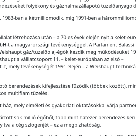
endezéseket folyékony és gázhalmazállapotú tüzelőanyagok
0., 1983-ban a kétmilliomodik, míg 1991-ben a hárommilliom
alat létrehozása után – a 70-es évek elején nyit a kelet-eur
H-t a magyarországi tevékenységgel. A Parlament Balassi 
 Weishaupt gáz/tüzelőolaj-égők kezdik meg működésüket 19
haupt a válllatcsoport 11. – kelet-európában az első –
ft.-t, mely tevékenységét 1991 elején – a Weishaupt-technik
otó berendezések kifejlesztése fűződik (többek között), min
os multiflam tüzelés.
ház, mely elméleti és gyakorlati oktatásokkal várja partner
gyártott sok millió égőből, több mint hatezer berendezés kerü
tva a cég szlogenjét – ez a megbízhatóság.