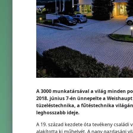
A 3000 munkatársával a világ minden p
2018. június 7-én ünnepelte a Weishaupt
tüzeléstechnika, a fűtéstechnika világá
leghosszabb ideje.
A 19. század kezdete óta tevékeny családi
alakította ki műhelyét. A nagy gazdasági v