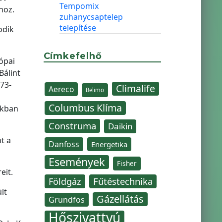
Tempomix
hoz.
zuhanycsaptelep
telepítése
odik
Címkefelhő
ópai
Bálint
73-
Climalife
Aereco
Belimo
Columbus Klíma
ákban
Construma
Daikin
t a
Danfoss
Energetika
Események
Fisher
eit.
Fűtéstechnika
Földgáz
lt
Gázellátás
Grundfos
Hőszivattyú