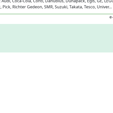
Audi, Coca-Cola, Conti, Danubius, Dunapack, Egis, GE, LEGO
 Pick, Richter Gedeon, SMR, Suzuki, Takata, Tesco, Univer…
e