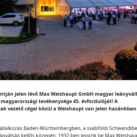
ontján jelen lévő Max Weishaupt GmbH magyar leányváll
 magyarországi tevékenysége 45. évfordulóját! A
nak vezető cégei közül a Weishaupt van jelen hazánkban
 vállalkozás Baden-Württembergben, a svábföldi Schwendib
ilágválság kellős közepén, 1932-ben jegyzik be Max Weishau