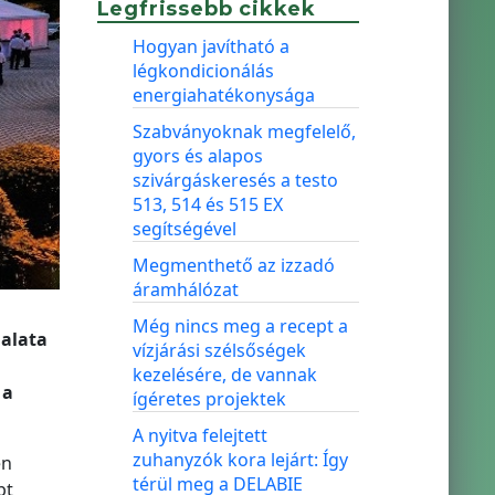
Legfrissebb cikkek
Hogyan javítható a
légkondicionálás
energiahatékonysága
Szabványoknak megfelelő,
gyors és alapos
szivárgáskeresés a testo
513, 514 és 515 EX
segítségével
Megmenthető az izzadó
áramhálózat
Még nincs meg a recept a
alata
vízjárási szélsőségek
kezelésére, de vannak
 a
ígéretes projektek
A nyitva felejtett
zuhanyzók kora lejárt: Így
en
térül meg a DELABIE
pt