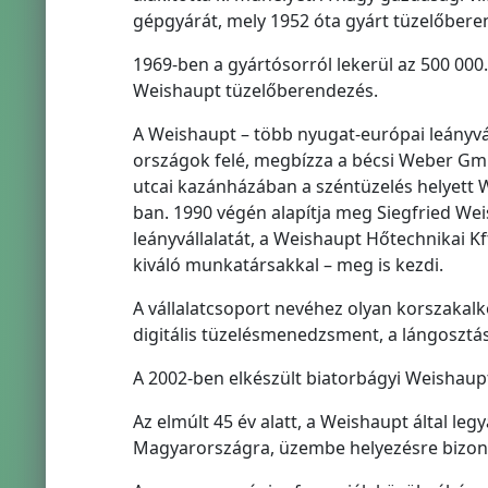
gépgyárát, mely 1952 óta gyárt tüzelőber
1969-ben a gyártósorról lekerül az 500 00
Weishaupt tüzelőberendezés.
A Weishaupt – több nyugat-európai leányváll
országok felé, megbízza a bécsi Weber Gmb
utcai kazánházában a széntüzelés helyett
ban. 1990 végén alapítja meg Siegfried Weis
leányvállalatát, a Weishaupt Hőtechnikai K
kiváló munkatársakkal – meg is kezdi.
A vállalatcsoport nevéhez olyan korszakalk
digitális tüzelésmenedzsment, a lángosztás
A 2002-ben elkészült biatorbágyi Weishaupt-
Az elmúlt 45 év alatt, a Weishaupt által le
Magyarországra, üzembe helyezésre bizonyí