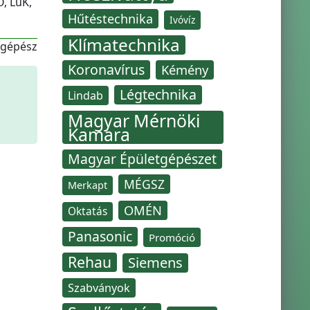
, LuK,
Hűtéstechnika
Ivóvíz
Klímatechnika
-gépész
Koronavírus
Kémény
Légtechnika
Lindab
Magyar Mérnöki
Kamara
Magyar Épületgépészet
MÉGSZ
Merkapt
OMÉN
Oktatás
Panasonic
Promóció
Rehau
Siemens
Szabványok