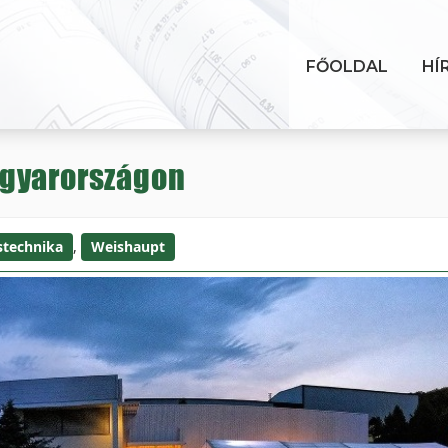
FŐOLDAL
HÍ
agyarországon
stechnika
,
Weishaupt