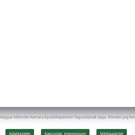
 Magyar Mérnöki Kamara Épületképészeti Tagozatának lapja. Minden jog fe
Adatkezelés
Kapcsolat, impresszum
Médiaajánlat