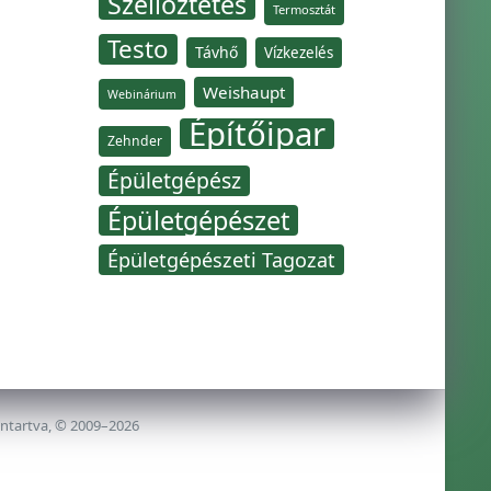
Szellőztetés
Termosztát
Testo
Távhő
Vízkezelés
Weishaupt
Webinárium
Építőipar
Zehnder
Épületgépész
Épületgépészet
Épületgépészeti Tagozat
nntartva, © 2009–2026