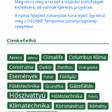
Még nincs meg a recept a vízjárási szélsőségek
kezelésére, de vannak ígéretes projektek
A nyitva felejtett zuhanyzók kora lejárt: Így térül
meg a DELABIE Tempomix zuhanycsaptelep
telepítése
Címkefelhő
Climalife
Columbus Klíma
Aereco
Belimo
Construma
Daikin
Danfoss
Energetika
Események
Földgáz
Fisher
Gázellátás
Fűtéstechnika
Grundfos
Hőszivattyú
Hűtéstechnika
Ivóvíz
Klímatechnika
Koronavírus
Kémény