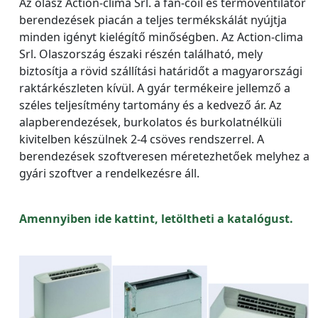
Az olasz Action-clima Srl. a fan-coil és termoventilátor
berendezések piacán a teljes termékskálát nyújtja
minden igényt kielégítő minőségben. Az Action-clima
Srl. Olaszország északi részén található, mely
biztosítja a rövid szállítási határidőt a magyarországi
raktárkészleten kívül. A gyár termékeire jellemző a
széles teljesítmény tartomány és a kedvező ár. Az
alapberendezések, burkolatos és burkolatnélküli
kivitelben készülnek 2-4 csöves rendszerrel. A
berendezések szoftveresen méretezhetőek melyhez a
gyári szoftver a rendelkezésre áll.
Amennyiben ide kattint, letöltheti a katalógust.