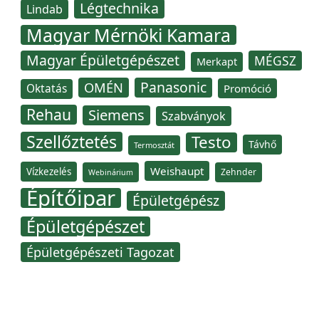
Légtechnika
Lindab
Magyar Mérnöki Kamara
Magyar Épületgépészet
MÉGSZ
Merkapt
Panasonic
OMÉN
Oktatás
Promóció
Rehau
Siemens
Szabványok
Szellőztetés
Testo
Távhő
Termosztát
Weishaupt
Vízkezelés
Zehnder
Webinárium
Építőipar
Épületgépész
Épületgépészet
Épületgépészeti Tagozat