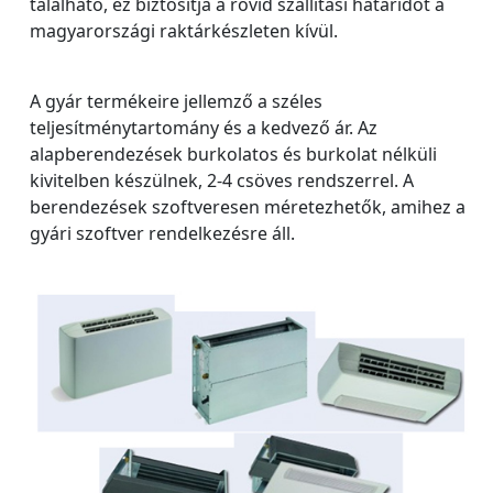
található, ez biztosítja a rövid szállítási határidőt a
magyarországi raktárkészleten kívül.
A gyár termékeire jellemző a széles
teljesítménytartomány és a kedvező ár. Az
alapberendezések burkolatos és burkolat nélküli
kivitelben készülnek, 2-4 csöves rendszerrel. A
berendezések szoftveresen méretezhetők, amihez a
gyári szoftver rendelkezésre áll.