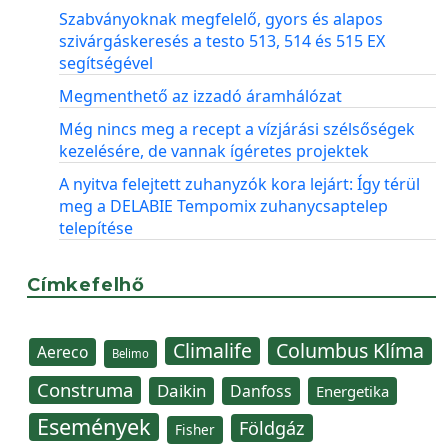
Szabványoknak megfelelő, gyors és alapos
szivárgáskeresés a testo 513, 514 és 515 EX
segítségével
Megmenthető az izzadó áramhálózat
Még nincs meg a recept a vízjárási szélsőségek
kezelésére, de vannak ígéretes projektek
A nyitva felejtett zuhanyzók kora lejárt: Így térül
meg a DELABIE Tempomix zuhanycsaptelep
telepítése
Címkefelhő
Climalife
Columbus Klíma
Aereco
Belimo
Construma
Daikin
Danfoss
Energetika
Események
Földgáz
Fisher