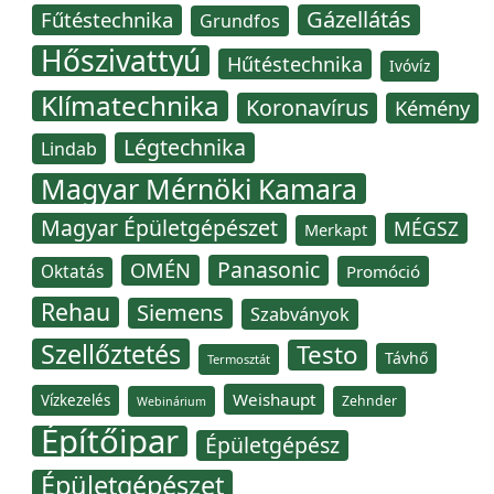
Gázellátás
Fűtéstechnika
Grundfos
Hőszivattyú
Hűtéstechnika
Ivóvíz
Klímatechnika
Koronavírus
Kémény
Légtechnika
Lindab
Magyar Mérnöki Kamara
Magyar Épületgépészet
MÉGSZ
Merkapt
Panasonic
OMÉN
Oktatás
Promóció
Rehau
Siemens
Szabványok
Szellőztetés
Testo
Távhő
Termosztát
Weishaupt
Vízkezelés
Zehnder
Webinárium
Építőipar
Épületgépész
Épületgépészet