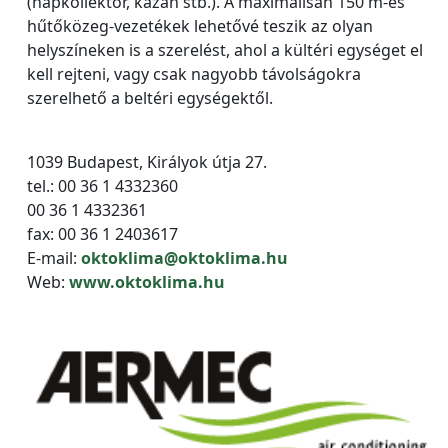
(napkollektor, kazán stb.). A maximálisan 150 m-es
hűtőközeg-vezetékek lehetővé teszik az olyan
helyszíneken is a szerelést, ahol a kültéri egységet el
kell rejteni, vagy csak nagyobb távolságokra
szerelhető a beltéri egységektől.
1039 Budapest, Királyok útja 27.
tel.: 00 36 1 4332360
00 36 1 4332361
fax: 00 36 1 2403617
E-mail:
oktoklima@oktoklima.hu
Web:
www.oktoklima.hu