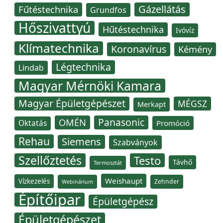
Gázellátás
Fűtéstechnika
Grundfos
Hőszivattyú
Hűtéstechnika
Ivóvíz
Klímatechnika
Koronavírus
Kémény
Légtechnika
Lindab
Magyar Mérnöki Kamara
Magyar Épületgépészet
MÉGSZ
Merkapt
Panasonic
OMÉN
Oktatás
Promóció
Rehau
Siemens
Szabványok
Szellőztetés
Testo
Távhő
Termosztát
Weishaupt
Vízkezelés
Zehnder
Webinárium
Építőipar
Épületgépész
Épületgépészet