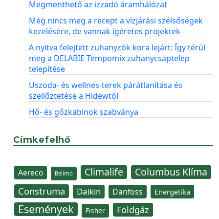
Megmenthető az izzadó áramhálózat
Még nincs meg a recept a vízjárási szélsőségek
kezelésére, de vannak ígéretes projektek
A nyitva felejtett zuhanyzók kora lejárt: Így térül
meg a DELABIE Tempomix zuhanycsaptelep
telepítése
Uszoda- és wellnes-terek párátlanítása és
szellőztetése a Hidewtól
Hő- és gőzkabinok szabványa
Címkefelhő
Climalife
Columbus Klíma
Aereco
Belimo
Construma
Daikin
Danfoss
Energetika
Események
Földgáz
Fisher