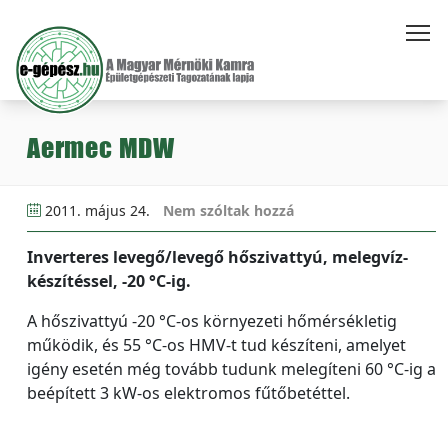
Aermec MDW
2011. május 24.
Nem szóltak hozzá
Inverteres levegő/levegő hőszivattyú, melegvíz-
készítéssel, -20 °C-ig.
A hőszivattyú -20 °C-os környezeti hőmérsékletig
működik, és 55 °C-os HMV-t tud készíteni, amelyet
igény esetén még tovább tudunk melegíteni 60 °C-ig a
beépített 3 kW-os elektromos fűtőbetéttel.