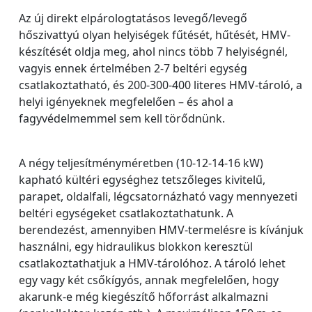
Az új direkt elpárologtatásos levegő/levegő
hőszivattyú olyan helyiségek fűtését, hűtését, HMV-
készítését oldja meg, ahol nincs több 7 helyiségnél,
vagyis ennek értelmében 2-7 beltéri egység
csatlakoztatható, és 200-300-400 literes HMV-tároló, a
helyi igényeknek megfelelően – és ahol a
fagyvédelmemmel sem kell törődnünk.
A négy teljesítményméretben (10-12-14-16 kW)
kapható kültéri egységhez tetszőleges kivitelű,
parapet, oldalfali, légcsatornázható vagy mennyezeti
beltéri egységeket csatlakoztathatunk. A
berendezést, amennyiben HMV-termelésre is kívánjuk
használni, egy hidraulikus blokkon keresztül
csatlakoztathatjuk a HMV-tárolóhoz. A tároló lehet
egy vagy két csőkígyós, annak megfelelően, hogy
akarunk-e még kiegészítő hőforrást alkalmazni