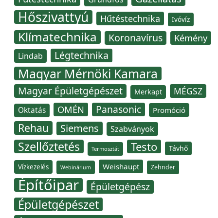
Hőszivattyú
Hűtéstechnika
Ivóvíz
Klímatechnika
Koronavírus
Kémény
Légtechnika
Lindab
Magyar Mérnöki Kamara
Magyar Épületgépészet
MÉGSZ
Merkapt
Panasonic
OMÉN
Oktatás
Promóció
Rehau
Siemens
Szabványok
Szellőztetés
Testo
Távhő
Termosztát
Weishaupt
Vízkezelés
Zehnder
Webinárium
Építőipar
Épületgépész
Épületgépészet