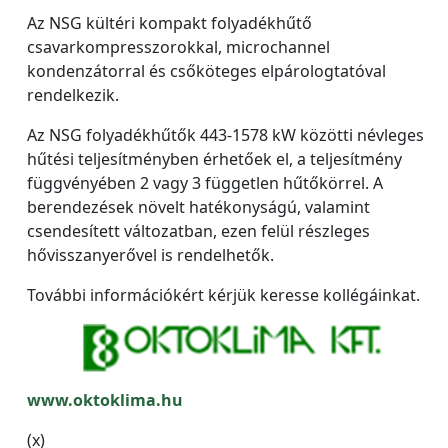
Az NSG kültéri kompakt folyadékhűtő
csavarkompresszorokkal, microchannel
kondenzátorral és csőköteges elpárologtatóval
rendelkezik.
Az NSG folyadékhűtők 443-1578 kW közötti névleges
hűtési teljesítményben érhetőek el, a teljesítmény
függvényében 2 vagy 3 független hűtőkörrel. A
berendezések növelt hatékonyságú, valamint
csendesített változatban, ezen felül részleges
hővisszanyerővel is rendelhetők.
További információkért kérjük keresse kollégáinkat.
www.oktoklima.hu
(x)