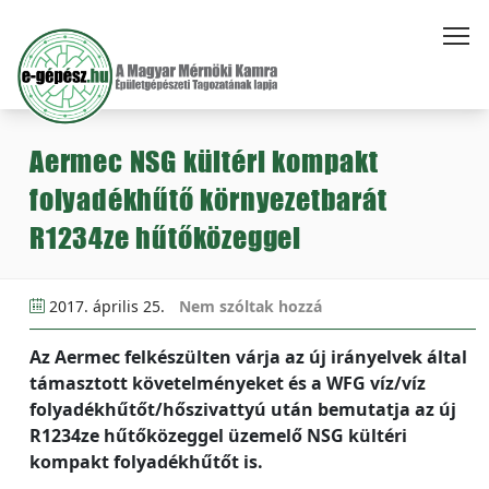
Aermec NSG kültéri kompakt
folyadékhűtő környezetbarát
R1234ze hűtőközeggel
2017. április 25.
Nem szóltak hozzá
Az Aermec felkészülten várja az új irányelvek által
támasztott követelményeket és a WFG víz/víz
folyadékhűtőt/hőszivattyú után bemutatja az új
R1234ze hűtőközeggel üzemelő NSG kültéri
kompakt folyadékhűtőt is.