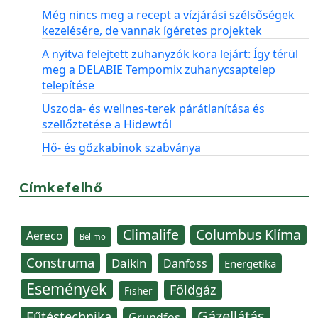
Még nincs meg a recept a vízjárási szélsőségek
kezelésére, de vannak ígéretes projektek
A nyitva felejtett zuhanyzók kora lejárt: Így térül
meg a DELABIE Tempomix zuhanycsaptelep
telepítése
Uszoda- és wellnes-terek párátlanítása és
szellőztetése a Hidewtól
Hő- és gőzkabinok szabványa
Címkefelhő
Climalife
Columbus Klíma
Aereco
Belimo
Construma
Daikin
Danfoss
Energetika
Események
Földgáz
Fisher
Gázellátás
Fűtéstechnika
Grundfos