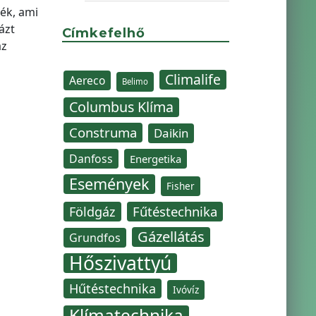
ék, ami
ázt
Címkefelhő
áz
Climalife
Aereco
Belimo
Columbus Klíma
Construma
Daikin
Danfoss
Energetika
Események
Fisher
Fűtéstechnika
Földgáz
Gázellátás
Grundfos
Hőszivattyú
Hűtéstechnika
Ivóvíz
Klímatechnika