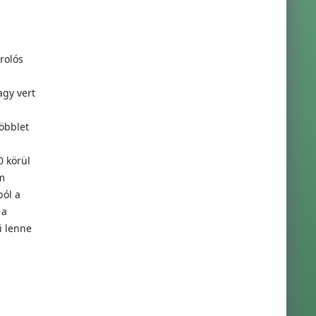
rolós
agy vert
öbblet
0 körül
m
ból a
 a
i lenne