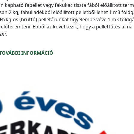
kapható fapellet vagy fakukac tiszta fából előállított term
an 2 kg, fahulladékból előállított pelletből lehet 1 m3 földg
58 Ft/kg-os (bruttó) pelletárunkat figyelembe véve 1 m3 földg
t előteremteni. Ebből az következik, hogy a pelletfűtés a ma
er.
TOVÁBBI INFORMÁCIÓ