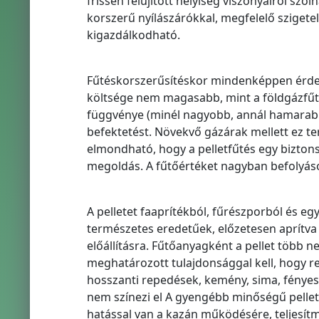
frissen felújított helyiség viszonyairól szól
korszerű nyílászárókkal, megfelelő szigete
kigazdálkodható.
Fűtéskorszerűsítéskor mindenképpen érdemes
költsége nem magasabb, mint a földgázfűté
függvénye (minél nagyobb, annál hamarabb t
befektetést. Növekvő gázárak mellett ez 
elmondható, hogy a pelletfűtés egy biztons
megoldás. A fűtőértéket nagyban befolyásol
A pelletet faaprítékból, fűrészporból és e
természetes eredetűek, előzetesen aprítva
előállításra. Fűtőanyagként a pellet több n
meghatározott tulajdonsággal kell, hogy r
hosszanti repedések, kemény, sima, fényes fe
nem színezi el A gyengébb minőségű pelle
hatással van a kazán működésére, teljesít