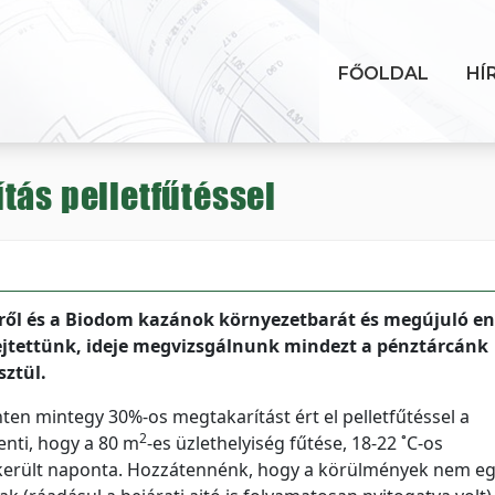
FŐOLDAL
HÍ
tás pelletfűtéssel
ésről és a Biodom kazánok környezetbarát és megújuló en
ejtettünk, ideje megvizsgálnunk mindezt a pénztárcánk
sztül.
ten mintegy 30%-os megtakarítást ért el pelletfűtéssel a
2
enti, hogy a 80 m
-es üzlethelyiség fűtése, 18-22 ˚C-os
 került naponta. Hozzátennénk, hogy a körülmények nem e