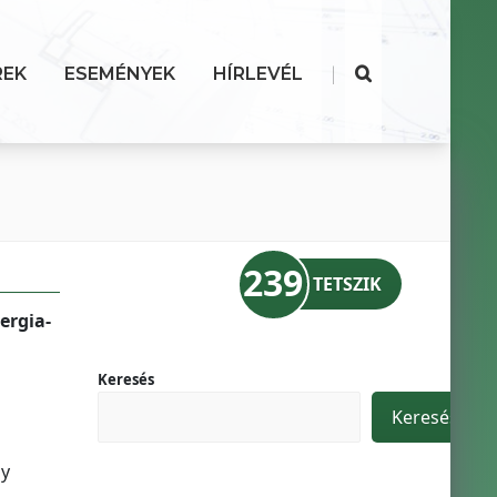
|
REK
ESEMÉNYEK
HÍRLEVÉL
239
TETSZIK
ergia-
Keresés
Keresés
gy