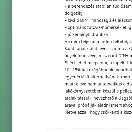
– a berendezés stabilan tud üzemel
dolgozik)
– kiváló DIN+ minőségű és alacso
– optimális fűtővíz-hőmérséklet i
– jó kéményhidraulika
Ha nem teljesül minden feltétel, a
Saját tapasztalat: éves szinten a 
figyelembe véve, miszerint DIN+ m
Ft-ért lehet megvenni, a fapellet
10…15%-kal drágábbnak mondható 
egyenértékű alternatívának, mert a
miatt eleve nem automatikus a dol
lakókörnyezetében készül a pellet
átalakítással – nevezhető a „legz
árával próbálják eladni (mert ah
illetve azzal, hogy csökkenti a ki