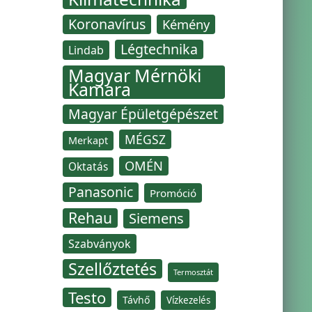
Koronavírus
Kémény
Légtechnika
Lindab
Magyar Mérnöki
Kamara
Magyar Épületgépészet
MÉGSZ
Merkapt
OMÉN
Oktatás
Panasonic
Promóció
Rehau
Siemens
Szabványok
Szellőztetés
Termosztát
Testo
Távhő
Vízkezelés