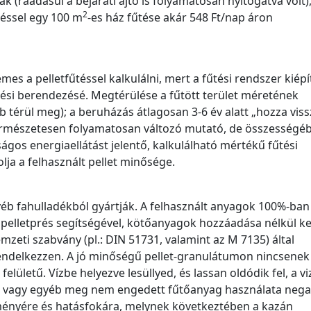
nak (ráadásul a bejárati ajtó is folyamatosan nyitogatva volt)
2
léssel egy 100 m
-es ház fűtése akár 548 Ft/nap áron
 a pelletfűtéssel kalkulálni, mert a fűtési rendszer kiépí
si berendezésé. Megtérülése a fűtött terület méretének
érül meg); a beruházás átlagosan 3-6 év alatt „hozza viss
természetesen folyamatosan változó mutató, de összességé
ágos energiaellátást jelentő, kalkulálható mértékű fűtési
ja a felhasznált pellet minősége.
gyéb fahulladékból gyártják. A felhasznált anyagok 100%-ban
 pelletprés segítségével, kötőanyagok hozzáadása nélkül k
emzeti szabvány (pl.: DIN 51731, valamint az M 7135) által
endelkezzen. A jó minőségű pellet-granulátumon nincsenek
lületű. Vízbe helyezve lesüllyed, és lassan oldódik fel, a vi
t vagy egyéb meg nem engedett fűtőanyag használata nega
ményére és hatásfokára, melynek következtében a kazán