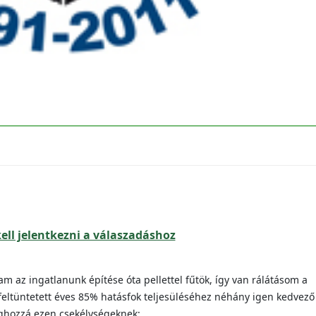
ell jelentkezni a válaszadáshoz
m az ingatlanunk építése óta pellettel fűtök, így van rálátásom a
feltüntetett éves 85% hatásfok teljesüléséhez néhány igen kedvező
éghozzá ezen csekélységeknek: