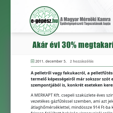
Akár évi 30% megtakarí
2011. december 5.
2 hozzászólás
A pelletről vagy fakukacról, a pelletfűt
termelő képességeiről már sokszor szót 
szempontjából is, konkrét eseteken kere
A MERKAPT Kft. csepeli szaküzlete éves szin
vezetékes gázfűtéssel szemben, ami azt jel
átlaghőmérséklettel, mindössze 914 Ft-ba