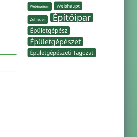
Weishaupt
Webinárium
Építőipar
Zehnder
Épületgépész
Épületgépészet
Épületgépészeti Tagozat