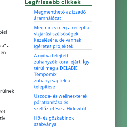
,
Legfrissebb cikkek
Megmenthető az izzadó
áramhálózat
Még nincs meg a recept a
tési
vízjárási szélsőségek
kezelésére, de vannak
za” a
ígéretes projektek
ben
A nyitva felejtett
zuhanyzók kora lejárt: Így
térül meg a DELABIE
Tempomix
zuhanycsaptelep
telepítése
erülnek
Uszoda- és wellnes-terek
párátlanítása és
szellőztetése a Hidewtól
zet
Hő- és gőzkabinok
tív
szabványa