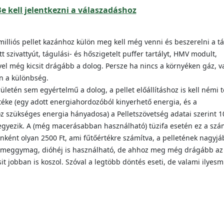
e kell jelentkezni a válaszadáshoz
lliós pellet kazánhoz külön meg kell még venni és beszerelni a tá
szivattyút, tágulási- és hőszigetelt puffer tartályt, HMV modult,
vel még kicsit drágább a dolog. Persze ha nincs a környéken gáz, v
n a különbség.
letén sem egyértelmű a dolog, a pellet előállításhoz is kell némi t
rtéke (egy adott energiahordozóból kinyerhető energia, és a
oz szükséges energia hányadosa) a Pelletszövetség adatai szerint 1
 egyezik. A (még macerásabban használható) tüzifa esetén ez a szá
nként olyan 2500 Ft, ami fűtőértékre számítva, a pelletének nagyjá
et, meggymag, dióhéj is használható, de ahhoz meg még drágább az
sit jobban is koszol. Szóval a legtöbb döntés eseti, de valami ilyesm