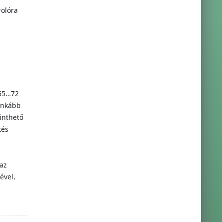
rolóra
 65…72
 inkább
inthető
tés
az
ével,