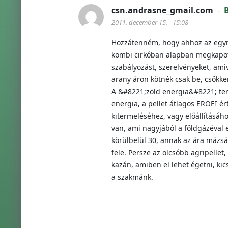
csn.andrasne_gmail.com
-
B
2011. december 15. - 15:08
Hozzátenném, hogy ahhoz az egymi
kombi cirkóban alapban megkapott 
szabályozást, szerelvényeket, ami
arany áron kötnék csak be, csökke
A &#8221;zöld energia&#8221; terü
energia, a pellet átlagos EROEI é
kitermeléséhez, vagy előállításáh
van, ami nagyjából a földgázéval
körülbelül 30, annak az ára mázsá
fele. Persze az olcsóbb agripell
kazán, amiben el lehet égetni, kic
a szakmánk.