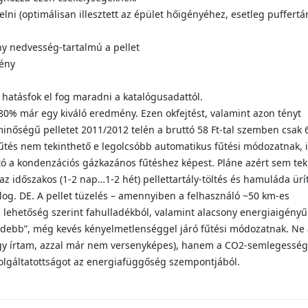
ni (optimálisan illesztett az épület hőigényéhez, esetleg puffertá
ny nedvesség-tartalmú a pellet
gény
 hatásfok el fog maradni a katalógusadattól.
~80% már egy kiváló eredmény. Ezen okfejtést, valamint azon tényt
inőségű pelletet 2011/2012 telén a bruttó 58 Ft-tal szemben csak
-fűtés nem tekinthető e legolcsóbb automatikus fűtési módozatnak,
a kondenzációs gázkazános fűtéshez képest. Pláne azért sem tek
z időszakos (1-2 nap…1-2 hét) pellettartály-töltés és hamuláda ürí
og. DE. A pellet tüzelés – amennyiben a felhasználó ~50 km-es
, lehetőség szerint fahulladékból, valamint alacsony energiaigényű
öldebb”, még kevés kényelmetlenséggel járó fűtési módozatnak. Ne 
ogy írtam, azzal már nem versenyképes), hanem a CO2-semlegesség
szolgáltatottságot az energiafüggőség szempontjából.