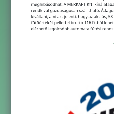
meghibásodhat. A MERKAPT Kft, kínálatában 
rendkívül gazdaságosan szállítható. Átlagos
kiváltani, ami azt jelenti, hogy az akciós, 
fűtőértékét pellettel bruttó 116 Ft-ból lehe
elérhető legolcsóbb automata fűtési rendsz