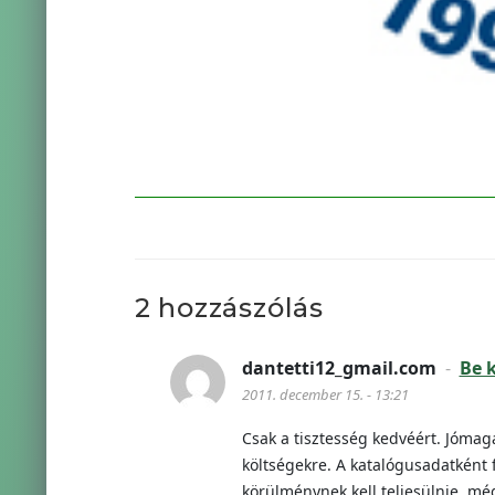
2 hozzászólás
dantetti12_gmail.com
-
Be k
2011. december 15. - 13:21
Csak a tisztesség kedvéért. Jómaga
költségekre. A katalógusadatként 
körülménynek kell teljesülnie, m