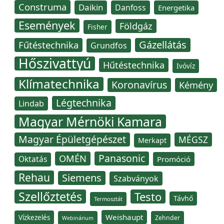
Construma
Daikin
Danfoss
Energetika
Események
Földgáz
Fisher
Gázellátás
Fűtéstechnika
Grundfos
Hőszivattyú
Hűtéstechnika
Ivóvíz
Klímatechnika
Koronavírus
Kémény
Légtechnika
Lindab
Magyar Mérnöki Kamara
Magyar Épületgépészet
MÉGSZ
Merkapt
Panasonic
OMÉN
Oktatás
Promóció
Rehau
Siemens
Szabványok
Szellőztetés
Testo
Távhő
Termosztát
Weishaupt
Vízkezelés
Zehnder
Webinárium