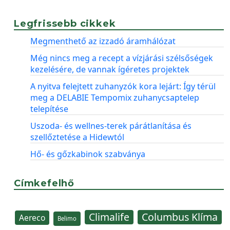
Legfrissebb cikkek
Megmenthető az izzadó áramhálózat
Még nincs meg a recept a vízjárási szélsőségek
kezelésére, de vannak ígéretes projektek
A nyitva felejtett zuhanyzók kora lejárt: Így térül
meg a DELABIE Tempomix zuhanycsaptelep
telepítése
Uszoda- és wellnes-terek párátlanítása és
szellőztetése a Hidewtól
Hő- és gőzkabinok szabványa
Címkefelhő
Climalife
Columbus Klíma
Aereco
Belimo