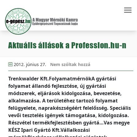
Aktuális állások a Profession.hu-n
2012. június 27.
Nem szóltak hozzá
Trenkwalder Kft.FolyamatmérnökA gyártási
folyamat állandó fejlesztése, új gyártási
módszerek, eljárások kidolgozása, bevezetése,
alkalmazása. A területéhez tartozó folyamat
felügyelete, naprakészségéért felelősség. Speciális
vevői tesztelés igények támogatása, kidolgozása.
Részvétel termékfejlesztésben gyártá…Vas megye
KÉSZ Ipari Gyártó Kft.Vállalkozási