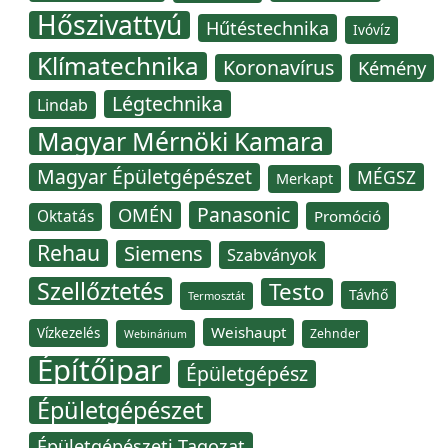
Hőszivattyú
Hűtéstechnika
Ivóvíz
Klímatechnika
Koronavírus
Kémény
Légtechnika
Lindab
Magyar Mérnöki Kamara
Magyar Épületgépészet
MÉGSZ
Merkapt
Panasonic
OMÉN
Oktatás
Promóció
Rehau
Siemens
Szabványok
Szellőztetés
Testo
Távhő
Termosztát
Weishaupt
Vízkezelés
Zehnder
Webinárium
Építőipar
Épületgépész
Épületgépészet
Épületgépészeti Tagozat