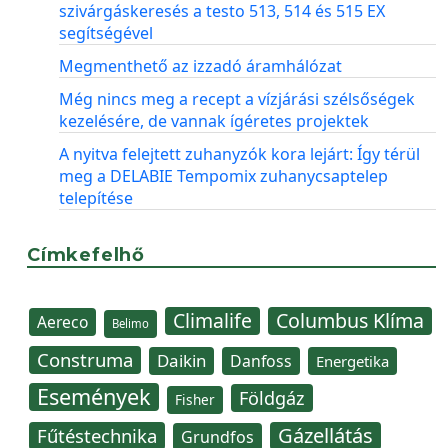
szivárgáskeresés a testo 513, 514 és 515 EX
segítségével
Megmenthető az izzadó áramhálózat
Még nincs meg a recept a vízjárási szélsőségek
kezelésére, de vannak ígéretes projektek
A nyitva felejtett zuhanyzók kora lejárt: Így térül
meg a DELABIE Tempomix zuhanycsaptelep
telepítése
Címkefelhő
Climalife
Columbus Klíma
Aereco
Belimo
Construma
Daikin
Danfoss
Energetika
Események
Földgáz
Fisher
Gázellátás
Fűtéstechnika
Grundfos