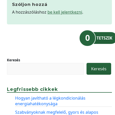
Szóljon hozzá
A hozzászóláshoz
be kell jelentkezni
.
0
TETSZIK
Keresés
Keresés
Legfrissebb cikkek
Hogyan javítható a légkondicionálás
energiahatékonysága
Szabványoknak megfelelő, gyors és alapos