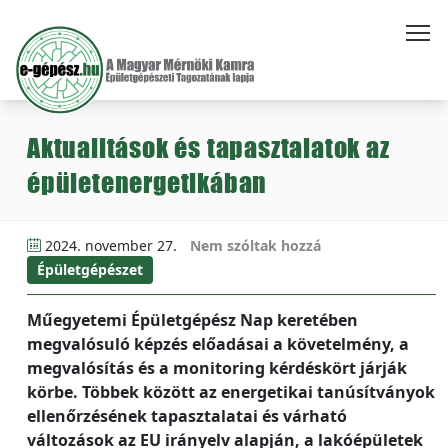
Aktualitások és tapasztalatok az
épületenergetikában
2024. november 27.
Nem szóltak hozzá
Épületgépészet
Műegyetemi Épületgépész Nap keretében
megvalósuló képzés előadásai a követelmény, a
megvalósítás és a monitoring kérdéskört járják
körbe. Többek között az energetikai tanúsítványok
ellenőrzésének tapasztalatai és várható
változások az EU irányelv alapján, a lakóépületek