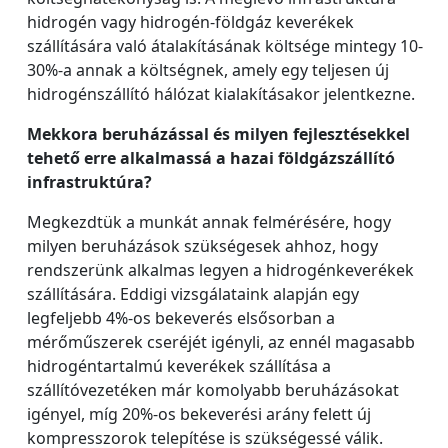
hidrogén vagy hidrogén-földgáz keverékek
szállítására való átalakításának költsége mintegy 10-
30%-a annak a költségnek, amely egy teljesen új
hidrogénszállító hálózat kialakításakor jelentkezne.
Mekkora beruházással és milyen fejlesztésekkel
tehető erre alkalmassá a hazai földgázszállító
infrastruktúra?
Megkezdtük a munkát annak felmérésére, hogy
milyen beruházások szükségesek ahhoz, hogy
rendszerünk alkalmas legyen a hidrogénkeverékek
szállítására. Eddigi vizsgálataink alapján egy
legfeljebb 4%-os bekeverés elsősorban a
mérőműszerek cseréjét igényli, az ennél magasabb
hidrogéntartalmú keverékek szállítása a
szállítóvezetéken már komolyabb beruházásokat
igényel, míg 20%-os bekeverési arány felett új
kompresszorok telepítése is szükségessé válik.