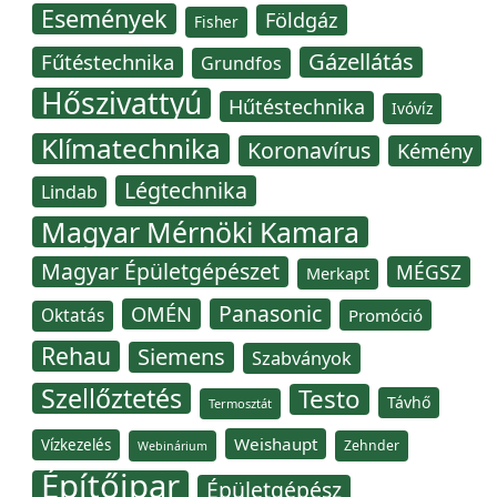
Események
Földgáz
Fisher
Gázellátás
Fűtéstechnika
Grundfos
Hőszivattyú
Hűtéstechnika
Ivóvíz
Klímatechnika
Koronavírus
Kémény
Légtechnika
Lindab
Magyar Mérnöki Kamara
Magyar Épületgépészet
MÉGSZ
Merkapt
Panasonic
OMÉN
Oktatás
Promóció
Rehau
Siemens
Szabványok
Szellőztetés
Testo
Távhő
Termosztát
Weishaupt
Vízkezelés
Zehnder
Webinárium
Építőipar
Épületgépész