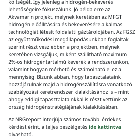
költségét. Így jelenleg a hidrogén-bekeverés
lehetőségeire fókuszálunk. Jó példa erre az
Akvamarin projekt, melynek keretében az MFGT
hidrogén előállítására és bekeverésére alkalmas
technológiát létesít földalatti gáztárolójában. Az FGSZ
az együttműködési megállapodásunkban foglaltak
szerint részt vesz ebben a projektben, melynek
keretében vizsgáljuk, miként szállítható maximum
2%-os hidrogéntartalmú keverék a rendszerünkön,
valamint hogyan mérhető és számolható el ez a
mennyiség. Bízunk abban, hogy tapasztalataink
hozzájárulnak majd a hidrogénszállításra vonatkozó
szabályozási keretrendszer kialakításához is – mint
ahogy eddigi tapasztalatainkkal is részt vettünk az
ország hidrogénstratégiájának kialakításában.
Az NRGreport interjúja számos további érdekes
kérdést érint, a teljes beszélgetés
ide kattintva
olvasható.