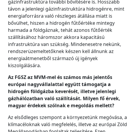
gázinfrastruktúra további bővítésére is. Hosszabb
távon a jelenlegi gázinfrastruktúra hidrogénre, mint
energiaforrásra való részleges átállása miatt is
bővülhet, hiszen a hidrogén fűtőértéke mintegy
harmada a földgáznak, tehát azonos fűtőérték
szállításához háromszor akkora kapacitású
infrastruktúra van szükség. Mindenesetre nekünk,
rendszerüzemeltetőknek készen kell állnunk az
energiaátmenetből származó új igények
kiszolgálására.
Az FGSZ az MVM-mel és számos más jelentős
európai nagyvállalattal együtt támogatja a
hidrogén földgázba keverését, illetve jelenlegi
gázhálózatban való szállítását. Milyen fő érvek,
magyar érdekek szólnak e megoldás mellett?
Az elsődleges szempont a környezetünk megóvása, a
klímacéloknak való megfelelés, illetve az európai Zöld
Megállapodásban foglaltak teljesítése. Ezen