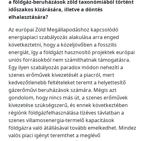
a földgáz-beruházások zöld taxonómiából történt
időszakos kizárására, illetve a döntés
elhalasztására?
Az európai Zöld Megállapodáshoz kapcsolódó
energiapiaci szabályozás alakulása arra enged
következtetni, hogy a közeljövőben a fosszilis
energiát, így a földgázt hasznosító projektek európai
uniós forrásokból nem számíthatnak támogatásra.
Egy ilyen szabályozás paradox módon nehezíti a
szenes erőművek kivezetését a piacról, mert
kedvezőtlenebb feltételeket teremt a helyettesítő
gázerőművi beruházások számára. Mégis azt
gondolom, hogy nincs más út, a szenes erőművek
kivezetése szükségszerű, és ennek következtében
régiónk földgázfelhasználása tízéves távlatban a
szenes villamosenergia-termelő kapacitások
földgázra való átállásával tovább emelkedhet. Mindez
valós piaci igényt teremthet a meglévő