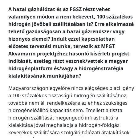
A hazai gázhálózat és az FGSZ részt vehet
valamilyen módon a nem bekevert, 100 százalékos
hidrogén jövőbeli szállításában is? Erre alkalmassá
tehető gazdaságosan a hazai gázrendszer vagy
bizonyos elemei? Indult ezzel kapcsolatban
előzetes tervezési munka, tervezik az MFGT
Akvamarin projektjéhez hasonló kísérleti projekt
indítását, esetleg részt vesznek/vettek a magyar
hidrogénplatform és/vagy a hidrogénstratégia
kialakításának munkájában?
Magyarországon egyelőre nincs elégséges piaci igény
a 100 százalékos tisztaságú hidrogén szállításához,
továbbá nem áll rendelkezésre az ehhez szükséges
hidrogénelőállító kapacitás sem. Emellett a tiszta
hidrogén szállítását megengedő infrastruktúra
kialakítása jóval meghaladja a hidrogén-földgáz
keverékek szállítására szolgáló hálózati átalakítások