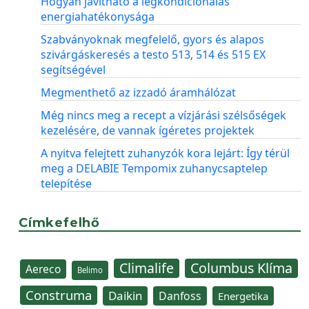
Hogyan javítható a légkondicionálás
energiahatékonysága
Szabványoknak megfelelő, gyors és alapos
szivárgáskeresés a testo 513, 514 és 515 EX
segítségével
Megmenthető az izzadó áramhálózat
Még nincs meg a recept a vízjárási szélsőségek
kezelésére, de vannak ígéretes projektek
A nyitva felejtett zuhanyzók kora lejárt: Így térül
meg a DELABIE Tempomix zuhanycsaptelep
telepítése
Címkefelhő
Climalife
Columbus Klíma
Aereco
Belimo
Construma
Daikin
Danfoss
Energetika