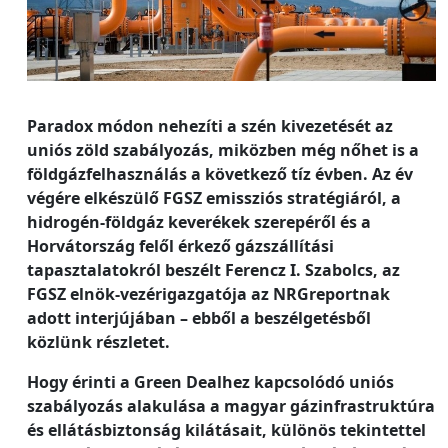
Paradox módon nehezíti a szén kivezetését az
uniós zöld szabályozás, miközben még nőhet is a
földgázfelhasználás a következő tíz évben. Az év
végére elkészülő FGSZ emissziós stratégiáról, a
hidrogén-földgáz keverékek szerepéről és a
Horvátország felől érkező gázszállítási
tapasztalatokról beszélt Ferencz I. Szabolcs, az
FGSZ elnök-vezérigazgatója az NRGreportnak
adott interjújában – ebből a beszélgetésből
közlünk részletet.
Hogy érinti a Green Dealhez kapcsolódó uniós
szabályozás alakulása a magyar gázinfrastruktúra
és ellátásbiztonság kilátásait, különös tekintettel