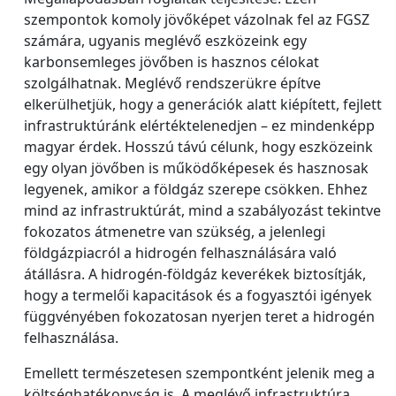
szempontok komoly jövőképet vázolnak fel az FGSZ
számára, ugyanis meglévő eszközeink egy
karbonsemleges jövőben is hasznos célokat
szolgálhatnak. Meglévő rendszerükre építve
elkerülhetjük, hogy a generációk alatt kiépített, fejlett
infrastruktúránk elértéktelenedjen – ez mindenképp
magyar érdek. Hosszú távú célunk, hogy eszközeink
egy olyan jövőben is működőképesek és hasznosak
legyenek, amikor a földgáz szerepe csökken. Ehhez
mind az infrastruktúrát, mind a szabályozást tekintve
fokozatos átmenetre van szükség, a jelenlegi
földgázpiacról a hidrogén felhasználására való
átállásra. A hidrogén-földgáz keverékek biztosítják,
hogy a termelői kapacitások és a fogyasztói igények
függvényében fokozatosan nyerjen teret a hidrogén
felhasználása.
Emellett természetesen szempontként jelenik meg a
költséghatékonyság is. A meglévő infrastruktúra