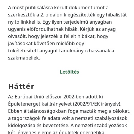
A most publikálásra került dokumentumot a
szerkesztők a 2. oldalon kiegészítették egy hibalistát
nyitó linkkel is. Egy ilyen terjedelmű anyagban
ugyanis előfordulhatnak hibák. Kérjük az anyag
olvasóit, hogy jelezzék a fellelt hibákat, hogy
javításokat követően mielőbb egy
tökéletesített anyagot tanulmányozhassanak a
szakmabeliek.
Letöltés
Háttér
Az Európai Unió először 2002-ben adott ki
Épületenergetikai Irányelvet (2002/91/EK irányelv).
Ebben általánosságokban fogalmazták meg a célokat,
a tagországok feladata volt a nemzeti szabályozások
kidolgozása és bevezetése. A nemzeti szabályozások
két lényeges eleme az épületek energetikai