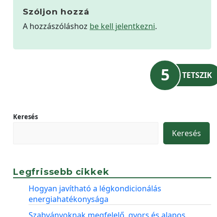
Szóljon hozzá
A hozzászóláshoz
be kell jelentkezni
.
5
TETSZIK
Keresés
Keresés
Legfrissebb cikkek
Hogyan javítható a légkondicionálás
energiahatékonysága
Szabványoknak megfelelő, gyors és alapos