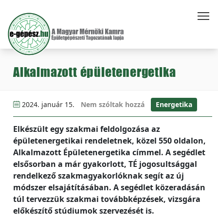
Alkalmazott épületenergetika
2024. január 15.
Nem szóltak hozzá
Energetika
Elkészült egy szakmai feldolgozása az
épületenergetikai rendeletnek, közel 550 oldalon,
Alkalmazott Épületenergetika címmel. A segédlet
elsősorban a már gyakorlott, TÉ jogosultsággal
rendelkező szakmagyakorlóknak segít az új
módszer elsajátításában. A segédlet közeradásán
túl tervezzük szakmai továbbképzések, vizsgára
előkészítő stúdiumok szervezését is.