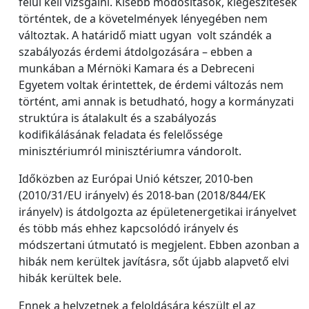
felül kell vizsgálni. Kisebb módosítások, kiegészítések
történtek, de a követelmények lényegében nem
változtak. A határidő miatt ugyan volt szándék a
szabályozás érdemi átdolgozására – ebben a
munkában a Mérnöki Kamara és a Debreceni
Egyetem voltak érintettek, de érdemi változás nem
történt, ami annak is betudható, hogy a kormányzati
struktúra is átalakult és a szabályozás
kodifikálásának feladata és felelőssége
minisztériumról minisztériumra vándorolt.
Időközben az Európai Unió kétszer, 2010-ben
(2010/31/EU irányelv) és 2018-ban (2018/844/EK
irányelv) is átdolgozta az épületenergetikai irányelvet
és több más ehhez kapcsolódó irányelv és
módszertani útmutató is megjelent. Ebben azonban a
hibák nem kerültek javításra, sőt újabb alapvető elvi
hibák kerültek bele.
Ennek a helyzetnek a feloldására készült el az