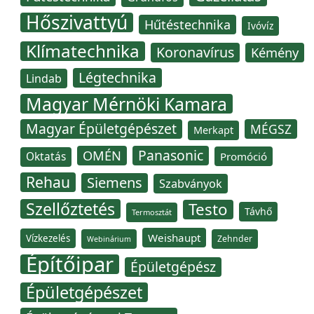
Hőszivattyú
Hűtéstechnika
Ivóvíz
Klímatechnika
Koronavírus
Kémény
Légtechnika
Lindab
Magyar Mérnöki Kamara
Magyar Épületgépészet
MÉGSZ
Merkapt
Panasonic
OMÉN
Oktatás
Promóció
Rehau
Siemens
Szabványok
Szellőztetés
Testo
Távhő
Termosztát
Weishaupt
Vízkezelés
Zehnder
Webinárium
Építőipar
Épületgépész
Épületgépészet