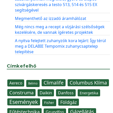
szivárgáskeresés a testo 513, 514 és 515 EX
segítségével
Megmenthető az izzadó áramhálózat
Még nincs meg a recept a vízjárási szélsőségek
kezelésére, de vannak ígéretes projektek
A nyitva felejtett zuhanyzók kora lejárt: Így térül
meg a DELABIE Tempomix zuhanycsaptelep
telepítése
Címkefelhő
Climalife
Columbus Klíma
Aereco
Belimo
Construma
Daikin
Danfoss
Energetika
Események
Földgáz
Fisher
Gázellátás
Fűtéstechnika
Grundfos