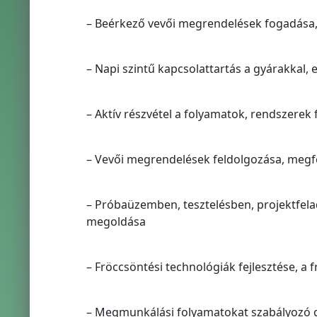
– Beérkező vevői megrendelések fogadása, 
– Napi szintű kapcsolattartás a gyárakkal,
– Aktív részvétel a folyamatok, rendszerek 
– Vevői megrendelések feldolgozása, megf
– Próbaüzemben, tesztelésben, projektfel
megoldása
– Fröccsöntési technológiák fejlesztése, a 
– Megmunkálási folyamatokat szabályozó g