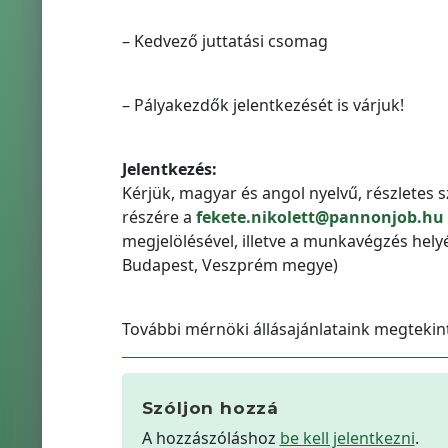
– Kedvező juttatási csomag
– Pályakezdők jelentkezését is várjuk!
Jelentkezés:
Kérjük, magyar és angol nyelvű, részletes s
részére a
fekete.nikolett@pannonjob.hu
megjelölésével, illetve a munkavégzés hel
Budapest, Veszprém megye)
További mérnöki állásajánlataink megteki
Szóljon hozzá
A hozzászóláshoz
be kell jelentkezni
.