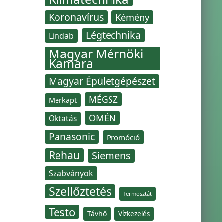
Koronavírus
Kémény
Légtechnika
Lindab
Magyar Mérnöki
Kamara
Magyar Épületgépészet
MÉGSZ
Merkapt
OMÉN
Oktatás
Panasonic
Promóció
Rehau
Siemens
Szabványok
Szellőztetés
Termosztát
Testo
Távhő
Vízkezelés