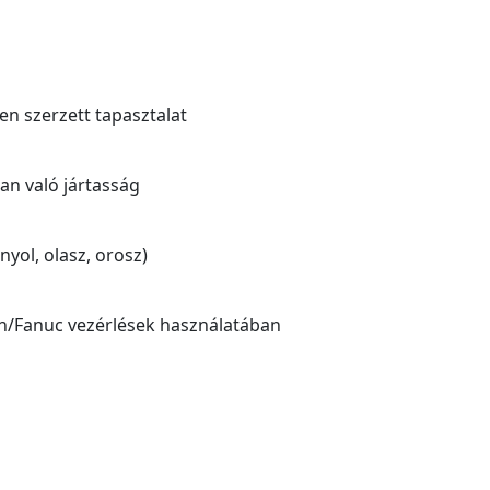
ten szerzett tapasztalat
an való jártasság
nyol, olasz, orosz)
n/Fanuc vezérlések használatában