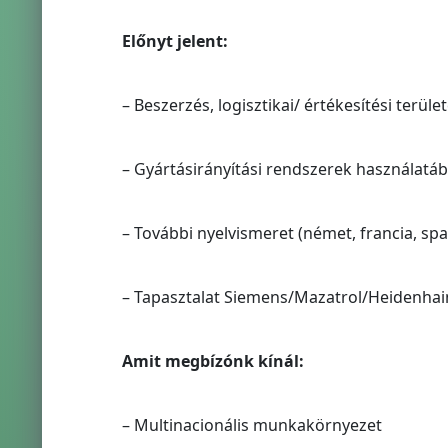
Előnyt jelent:
– Beszerzés, logisztikai/ értékesítési terüle
– Gyártásirányítási rendszerek használatáb
– További nyelvismeret (német, francia, spa
– Tapasztalat Siemens/Mazatrol/Heidenhai
Amit megbízónk kínál:
– Multinacionális munkakörnyezet