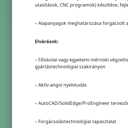
utasítások, CNC programok) készítése, fejl
– Alapanyagok meghatározása forgácsolt a
Elvárások:
– Főiskolai vagy egyetemi mérnöki végzetts
gyártástechnológiai szakirányon
– Aktív angol nyelvtudás
– AutoCAD/SolidEdge/ProEngineer tervező
– Forgácsolástechnológiai tapasztalat