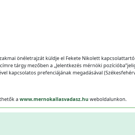
zakmai önéletrajzát küldje el Fekete Nikolett kapcsolattartó
címre tárgy mezőben a „Jelentkezés mérnöki pozícióba”jeli
yével kapcsolatos prefenciájának megadásával (Székesfehérv
nthetők a
www.mernokallasvadasz.hu
weboldalunkon.