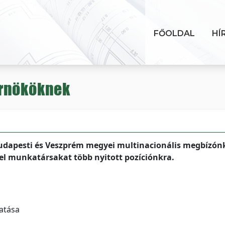
FŐOLDAL
HÍ
érnököknek
budapesti és Veszprém megyei multinacionális megbízón
 munkatársakat több nyitott pozíciónkra.
atása