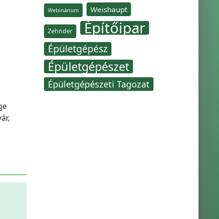
Weishaupt
Webinárium
Építőipar
Zehnder
Épületgépész
Épületgépészet
Épületgépészeti Tagozat
ge
ár,