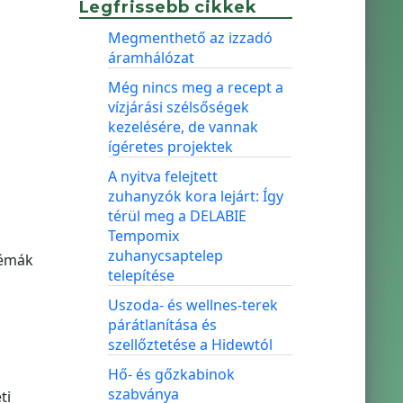
Legfrissebb cikkek
Megmenthető az izzadó
áramhálózat
Még nincs meg a recept a
vízjárási szélsőségek
kezelésére, de vannak
ígéretes projektek
A nyitva felejtett
zuhanyzók kora lejárt: Így
térül meg a DELABIE
Tempomix
zuhanycsaptelep
lémák
telepítése
Uszoda- és wellnes-terek
párátlanítása és
szellőztetése a Hidewtól
Hő- és gőzkabinok
szabványa
ti