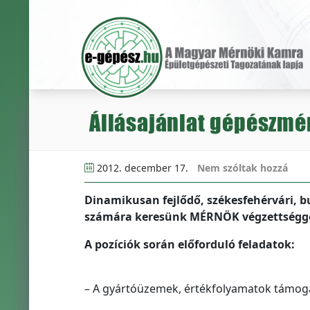
Állásajánlat gépészm
2012. december 17.
Nem szóltak hozzá
Dinamikusan fejlődő, székesfehérvári, 
számára keresünk MÉRNÖK végzettséggel
A pozíciók során előforduló feladatok:
– A gyártóüzemek, értékfolyamatok támog