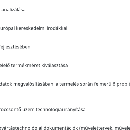
analizálása
 európai kereskedelmi irodákkal
fejlesztésében
elelő termékméret kiválasztása
adatok megvalósításában, a termelés során felmerülő prob
fröccsöntő üzem technológiai irányítása
yártástechnológiai dokumentációk (művelettervek, művele