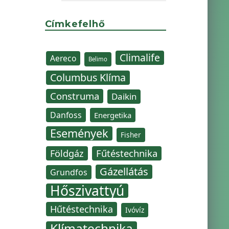
Címkefelhő
Climalife
Aereco
Belimo
Columbus Klíma
Construma
Daikin
Danfoss
Energetika
Események
Fisher
Fűtéstechnika
Földgáz
Gázellátás
Grundfos
Hőszivattyú
Hűtéstechnika
Ivóvíz
Klímatechnika