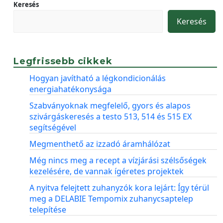
Keresés
Keresés
Legfrissebb cikkek
Hogyan javítható a légkondicionálás
energiahatékonysága
Szabványoknak megfelelő, gyors és alapos
szivárgáskeresés a testo 513, 514 és 515 EX
segítségével
Megmenthető az izzadó áramhálózat
Még nincs meg a recept a vízjárási szélsőségek
kezelésére, de vannak ígéretes projektek
A nyitva felejtett zuhanyzók kora lejárt: Így térül
meg a DELABIE Tempomix zuhanycsaptelep
telepítése