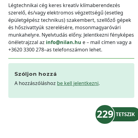
Légtechnikai cég keres kreatív klímaberendezés
szerelő, és/vagy elektromos végzettségű (esetleg
épületgépész technikus) szakembert, szellőző gépek
és hőszivattyúk szerelésére, mosonmagyaróvári
munkahelyre. Nyelvtudás előny. Jelentkezni fényképes
önéletrajzzal az
info@nilan.hu
e – mail címen vagy a
+3620 3300 278–as telefonszámon lehet.
Szóljon hozzá
A hozzászóláshoz
be kell jelentkezni
.
229
TETSZIK