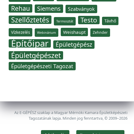
Rehau
Siemens
Szabványok
Szellőztetés
Testo
Távhő
Termosztát
Weishaupt
Vízkezelés
Zehnder
Webinárium
Építőipar
Épületgépész
Épületgépészet
Épületgépészeti Tagozat
Az E-GÉPÉSZ szaklap a Magyar Mérnöki Kamara Épületképészeti
Tagozatának lapja. Minden jog fenntartva, © 2009–2026