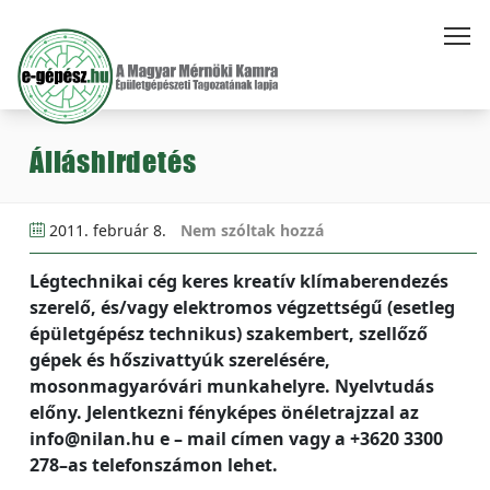
Álláshirdetés
2011. február 8.
Nem szóltak hozzá
Légtechnikai cég keres kreatív klímaberendezés
szerelő, és/vagy elektromos végzettségű (esetleg
épületgépész technikus) szakembert, szellőző
gépek és hőszivattyúk szerelésére,
mosonmagyaróvári munkahelyre. Nyelvtudás
előny. Jelentkezni fényképes önéletrajzzal az
info@nilan.hu e – mail címen vagy a +3620 3300
278–as telefonszámon lehet.