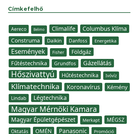
Címkefelhő
Climalife
Columbus Klíma
Aereco
Belimo
Construma
Daikin
Danfoss
Energetika
Események
Földgáz
Fisher
Gázellátás
Fűtéstechnika
Grundfos
Hőszivattyú
Hűtéstechnika
Ivóvíz
Klímatechnika
Koronavírus
Kémény
Légtechnika
Lindab
Magyar Mérnöki Kamara
Magyar Épületgépészet
MÉGSZ
Merkapt
Panasonic
OMÉN
Oktatás
Promóció