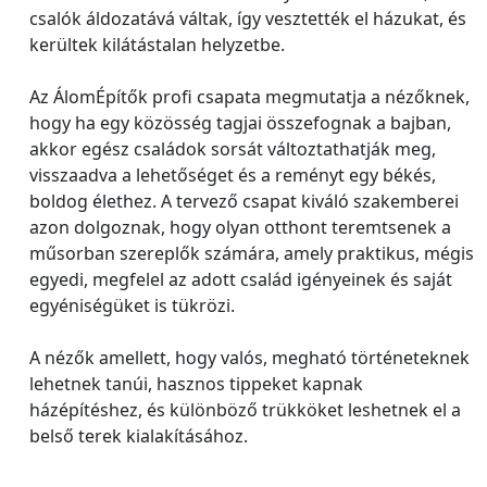
csalók áldozatává váltak, így vesztették el házukat, és
kerültek kilátástalan helyzetbe.
Az ÁlomÉpítők profi csapata megmutatja a nézőknek,
hogy ha egy közösség tagjai összefognak a bajban,
akkor egész családok sorsát változtathatják meg,
visszaadva a lehetőséget és a reményt egy békés,
boldog élethez. A tervező csapat kiváló szakemberei
azon dolgoznak, hogy olyan otthont teremtsenek a
műsorban szereplők számára, amely praktikus, mégis
egyedi, megfelel az adott család igényeinek és saját
egyéniségüket is tükrözi.
A nézők amellett, hogy valós, megható történeteknek
lehetnek tanúi, hasznos tippeket kapnak
házépítéshez, és különböző trükköket leshetnek el a
belső terek kialakításához.