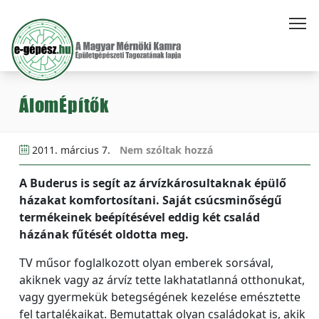
ÁlomÉpítők
2011. március 7.
Nem szóltak hozzá
A Buderus is segít az árvízkárosultaknak épülő
házakat komfortosítani. Saját csúcsminőségű
termékeinek beépítésével eddig két család
házának fűtését oldotta meg.
TV műsor foglalkozott olyan emberek sorsával,
akiknek vagy az árvíz tette lakhatatlanná otthonukat,
vagy gyermekük betegségének kezelése emésztette
fel tartalékaikat. Bemutattak olyan családokat is, akik