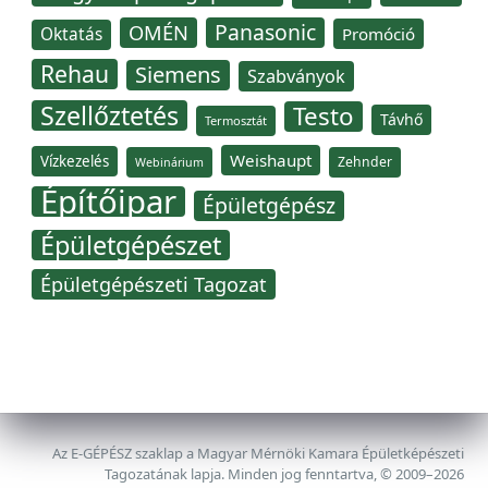
Panasonic
OMÉN
Oktatás
Promóció
Rehau
Siemens
Szabványok
Szellőztetés
Testo
Távhő
Termosztát
Weishaupt
Vízkezelés
Zehnder
Webinárium
Építőipar
Épületgépész
Épületgépészet
Épületgépészeti Tagozat
Az E-GÉPÉSZ szaklap a Magyar Mérnöki Kamara Épületképészeti
Tagozatának lapja. Minden jog fenntartva, © 2009–2026