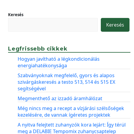
Keresés
Keresés
Legfrissebb cikkek
Hogyan javítható a légkondicionálás
energiahatékonysága
Szabványoknak megfelelő, gyors és alapos
szivárgáskeresés a testo 513, 514 és 515 EX
segítségével
Megmenthető az izzadó áramhálózat
Még nincs meg a recept a vízjárási szélsőségek
kezelésére, de vannak ígéretes projektek
A nyitva felejtett zuhanyzók kora lejárt: Így térül
meg a DELABIE Tempomix zuhanycsaptelep