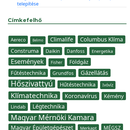
telepítése
Címkefelhő
Climalife
Columbus Klíma
Aereco
Belimo
Construma
Daikin
Danfoss
Energetika
Események
Földgáz
Fisher
Gázellátás
Fűtéstechnika
Grundfos
Hőszivattyú
Hűtéstechnika
Ivóvíz
Klímatechnika
Koronavírus
Kémény
Légtechnika
Lindab
Magyar Mérnöki Kamara
Magyar Épületgépészet
MÉGSZ
Merkapt