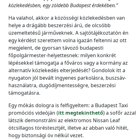
közlekedésben, egy zöldebb Budapest érdekében.”
Ha valahol, akkor a közösségi közlekedésben van
helye a drágább beszerzési árú, de olcsóbb
üzemeltetésű járműveknek. A sajtótájékoztatón én
egy kérdést szerettem volna igazán feltenni az ott
megjelent, de gyorsan távozó budapesti
főpolgármester-helyettesnek: milyen konkrét
lépésekkel támogatja a főváros vagy a kormány az
alternatív közlekedés elterjedését? Gondolok itt a
nyugaton jól bevált ingyenes parkolásra, buszsáv-
használatra, dugódíjmentességre, beszerzési
támogatásra.
Egy mókás dologra is felfigyeltem: a Budapest Taxi
promóciós videóján (
itt megtekinthető
) a sofőr azzal
látszik demonstrálni az elektromos Nissan Leaf
ötcsillagos töréstesztjét, illetve az abban való hitét,
hogy biztonsági öv nélkül vezet.