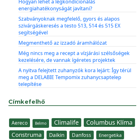
Hogyan lehet a légkondicionálás
energiahatékonyságát javítani?
Szabványoknak megfelelő, gyors és alapos
szivárgáskeresés a testo 513, 514 és 515 EX
segítségével
Megmenthető az izzadó áramhálózat
Még nincs meg a recept a vízjárási szélsőségek
kezelésére, de vannak ígéretes projektek
A nyitva felejtett zuhanyzók kora lejárt: Így térül
meg a DELABIE Tempomix zuhanycsaptelep
telepítése
Címkefelhő
Climalife
Columbus Klíma
Aereco
Belimo
Construma
Daikin
Danfoss
Energetika