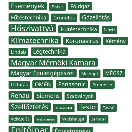
Események
Földgáz
Fisher
Gázellátás
Fűtéstechnika
Grundfos
Hőszivattyú
Hűtéstechnika
Ivóvíz
Klímatechnika
Koronavírus
Kémény
Légtechnika
Lindab
Magyar Mérnöki Kamara
Magyar Épületgépészet
MÉGSZ
Merkapt
Panasonic
OMÉN
Oktatás
Promóció
Rehau
Siemens
Szabványok
Szellőztetés
Testo
Távhő
Termosztát
Weishaupt
Vízkezelés
Zehnder
Webinárium
Építőipar
Épületgépész