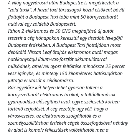
A világ nagyvárosai után Budapestre is megérkeztek a
“zöld taxik”. A hazai taxi társaságok közül elsőként bővíti
flottáját a Budapest Taxi több mint 50 környezetbarát
autóval egy zöldebb Budapestért.
Itthon 2 elektromos és 50 CNG meghajtású új autót
tesztelt a cég hónapokon keresztül egy tisztább levegőjű
Budapest érdekében. A Budapest Taxi flottájában most
debütáló Nissan Leaf ötajtós elektromos autói magas
hatékonyságú lítium-vas-foszfát akkumulátorral
működnek, amelyek gyors feltöltése mindössze 25 percet
vesz igénybe, és mintegy 150 kilométeres hatósugárban
juttatja el utasát a célállomásra.
Bár egyelőre két helyen lehet gyorsan tölteni a
környezetbarát elektromos taxikat, a töltőállomások
gyarapodása elősegítheti azok egyre szélesebb körben
történő terjedését. A cég vezetője úgy véli, hogy a
városvezetés, az elektromos szolgáltatók és a
személyszállításban érdekelt cégek összefogásával néhány
év alatt is komoly fejlesztések valósíthatók meg a