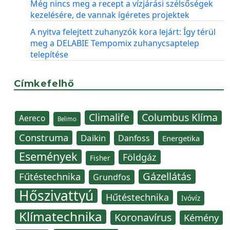
Még nincs meg a recept a vízjárási szélsőségek
kezelésére, de vannak ígéretes projektek
A nyitva felejtett zuhanyzók kora lejárt: Így térül
meg a DELABIE Tempomix zuhanycsaptelep
telepítése
Címkefelhő
Climalife
Columbus Klíma
Aereco
Belimo
Construma
Daikin
Danfoss
Energetika
Események
Földgáz
Fisher
Gázellátás
Fűtéstechnika
Grundfos
Hőszivattyú
Hűtéstechnika
Ivóvíz
Klímatechnika
Koronavírus
Kémény