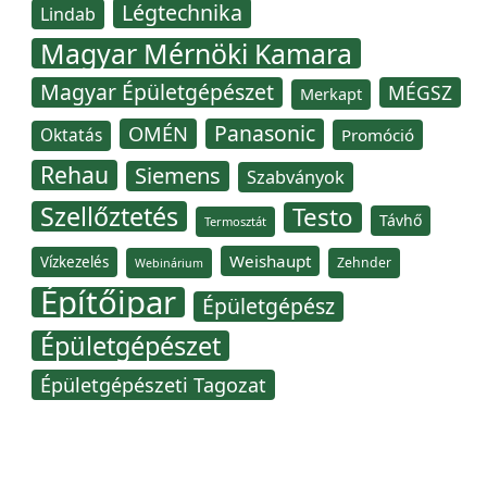
Légtechnika
Lindab
Magyar Mérnöki Kamara
Magyar Épületgépészet
MÉGSZ
Merkapt
Panasonic
OMÉN
Oktatás
Promóció
Rehau
Siemens
Szabványok
Szellőztetés
Testo
Távhő
Termosztát
Weishaupt
Vízkezelés
Zehnder
Webinárium
Építőipar
Épületgépész
Épületgépészet
Épületgépészeti Tagozat