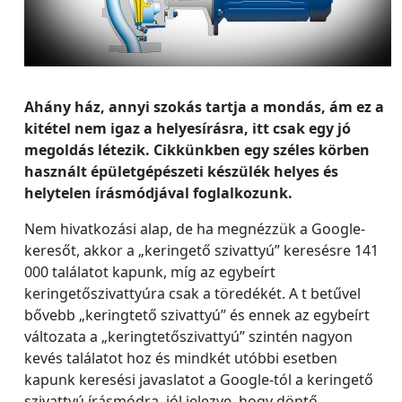
Ahány ház, annyi szokás tartja a mondás, ám ez a
kitétel nem igaz a helyesírásra, itt csak egy jó
megoldás létezik. Cikkünkben egy széles körben
használt épületgépészeti készülék helyes és
helytelen írásmódjával foglalkozunk.
Nem hivatkozási alap, de ha megnézzük a Google-
keresőt, akkor a „keringető szivattyú” keresésre 141
000 találatot kapunk, míg az egybeírt
keringetőszivattyúra csak a töredékét. A t betűvel
bővebb „keringtető szivattyú” és ennek az egybeírt
változata a „keringtetőszivattyú” szintén nagyon
kevés találatot hoz és mindkét utóbbi esetben
kapunk keresési javaslatot a Google-tól a keringető
szivattyú írásmódra, jól jelezve, hogy döntő