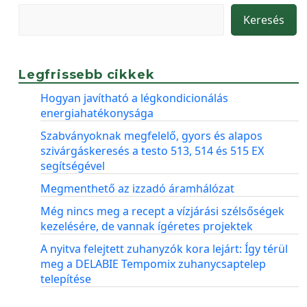
Keresés
Legfrissebb cikkek
Hogyan javítható a légkondicionálás
energiahatékonysága
Szabványoknak megfelelő, gyors és alapos
szivárgáskeresés a testo 513, 514 és 515 EX
segítségével
Megmenthető az izzadó áramhálózat
Még nincs meg a recept a vízjárási szélsőségek
kezelésére, de vannak ígéretes projektek
A nyitva felejtett zuhanyzók kora lejárt: Így térül
meg a DELABIE Tempomix zuhanycsaptelep
telepítése