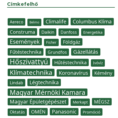
Címkefelhő
Climalife
Columbus Klíma
Aereco
Belimo
Construma
Daikin
Danfoss
Energetika
Események
Földgáz
Fisher
Gázellátás
Fűtéstechnika
Grundfos
Hőszivattyú
Hűtéstechnika
Ivóvíz
Klímatechnika
Koronavírus
Kémény
Légtechnika
Lindab
Magyar Mérnöki Kamara
Magyar Épületgépészet
MÉGSZ
Merkapt
Panasonic
OMÉN
Oktatás
Promóció