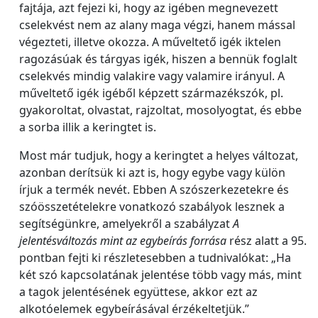
fajtája, azt fejezi ki, hogy az igében megnevezett
cselekvést nem az alany maga végzi, hanem mással
végezteti, illetve okozza. A műveltető igék iktelen
ragozásúak és tárgyas igék, hiszen a bennük foglalt
cselekvés mindig valakire vagy valamire irányul. A
műveltető igék igéből képzett származékszók, pl.
gyakoroltat, olvastat, rajzoltat, mosolyogtat, és ebbe
a sorba illik a keringtet is.
Most már tudjuk, hogy a keringtet a helyes változat,
azonban derítsük ki azt is, hogy egybe vagy külön
írjuk a termék nevét. Ebben A szószerkezetekre és
szóösszetételekre vonatkozó szabályok lesznek a
segítségünkre, amelyekről a szabályzat
A
jelentésváltozás mint az egybeírás forrása
rész alatt a 95.
pontban fejti ki részletesebben a tudnivalókat: „Ha
két szó kapcsolatának jelentése több vagy más, mint
a tagok jelentésének együttese, akkor ezt az
alkotóelemek egybeírásával érzékeltetjük.”