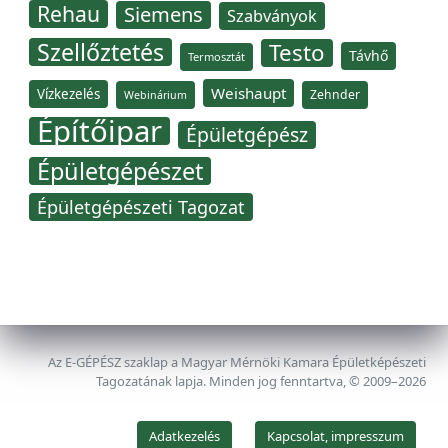
Rehau
Siemens
Szabványok
Szellőztetés
Testo
Távhő
Termosztát
Weishaupt
Vízkezelés
Zehnder
Webinárium
Építőipar
Épületgépész
Épületgépészet
Épületgépészeti Tagozat
Az E-GÉPÉSZ szaklap a Magyar Mérnöki Kamara Épületképészeti
Tagozatának lapja. Minden jog fenntartva, © 2009–2026
Adatkezelés
Kapcsolat, impresszum