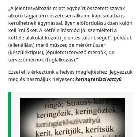
„A jelentésváltozás miatt egybeírt összetett szavak
alkotó tagjai természetesen alkalmi kapcsolatba is
kerülhetnek egymással. Ilyen előfordulásukban külön
kell írni őket. A kétféle írásmód jól szemlélteti a
kétféle alakulat közötti jelentéskülönbséget”, például:
(ellenállást) mérő műszer, de mérőműszer
(készüléktípus), (épületet) tervező mérnök, de
tervezőmérnök (foglalkozás).”
Ezzel el is érkeztünk a helyes megfejtéshez! Jegyezzük
meg és használjuk helyesen:
keringtetőszivattyú