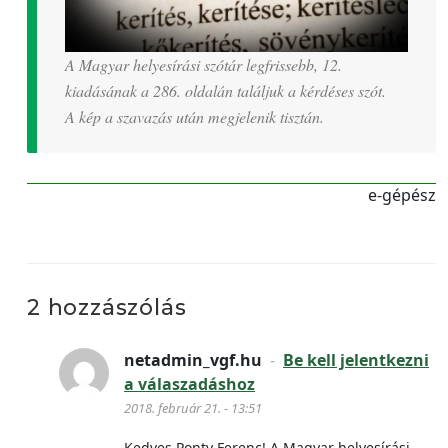
A Magyar helyesírási szótár legfrissebb, 12.
kiadásának a 286. oldalán találjuk a kérdéses szót.
A kép a szavazás után megjelenik tisztán.
e-gépész
2 hozzászólás
netadmin_vgf.hu
-
Be kell jelentkezni
a válaszadáshoz
2018. február 21. - 13:51
Kedves Ponty Ferenc! A Magyar helyesírási