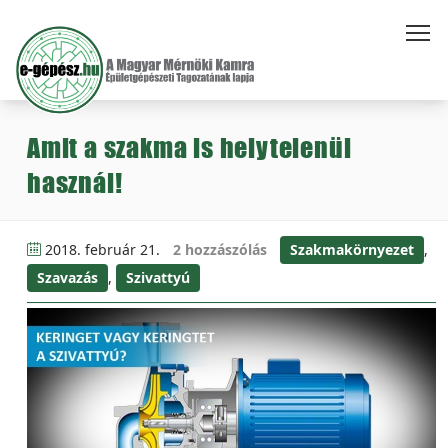
Amit a szakma is helytelenül
használ!
2018. február 21.
2 hozzászólás
Szakmakörnyezet
,
Szavazás
,
Szivattyú