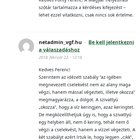
szótár tartalmazza a kérdéses kifejezést –
lehet ezzel vitatkozni, csak nincs sok értelme.
netadmin_vgf.hu
-
Be kell jelentkezni
a válaszadáshoz
2018. február 22. - 12:18
Kedves Ferenc!
Szerintem az idézett szabály ”az igében
megnevezett cselekvést nem az alany maga
végzi, hanem mással végezteti, illetve okozza”
megmagyarázza, a dolgot. A szivattyú
„okozza”, hogy a víz keringjen, azaz keringtet.
De megközelíthetjük úgy is, hogy a szivattyú
egy helyben áll, nem ő kering, tehát nem ő
végzi a cselekvést, hanem a vízzel végezteti. A
két szabályt azért írtuk le, hogy legyen „cikk”,