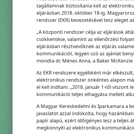
tagállamnak biztosítania kell az elektron
eljárásban 2018. október 18-ig. Magyarorsz
rendszer (EKR) bevezetésével tesz eleget a
„A központi rendszer célja az eljárások átl
csökkentése, valamint az ellenőrzési folya
eljárásban résztvevőknek az eljárás valame
kommunikációt, legyen szó az ajánlat benyú
mondta dr. Ménes Anna, a Baker McKenzie 
Az EKR rendszere egyébként már elkészült, t
elektronikus rendszer önkéntes alapon már
el kell indítani. „2018. január 1-től viszont
kommunikáció teljes elhagyása mellett alka
A Magyar Kereskedelmi és Iparkamara a ben
javaslatot azzal indokolta, hogy hazánkban
papír alapú, ezért időigényes lesz a teljes
megkönnyíti az elektronikus kommunikációr