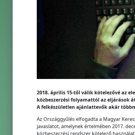
2018. április 15-től válik kötelezővé az e
közbeszerzési folyamattól az eljárások 
A felkészületlen ajánlattevők akár többm
Az Országgyűlés elfogadta a Magyar Keres
javaslatot, amelynek értelmében 2017. decem
közbeszerzési rendszer kötelező használat