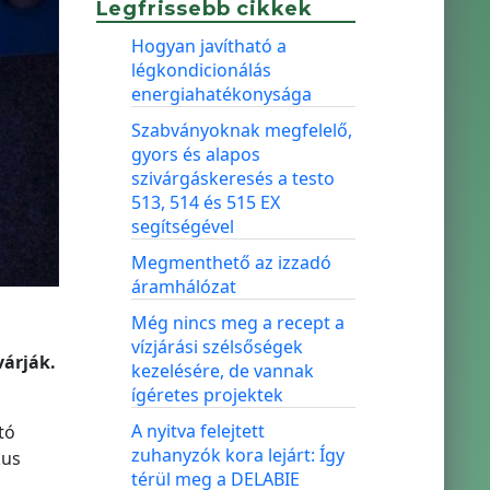
Legfrissebb cikkek
Hogyan javítható a
légkondicionálás
energiahatékonysága
Szabványoknak megfelelő,
gyors és alapos
szivárgáskeresés a testo
513, 514 és 515 EX
segítségével
Megmenthető az izzadó
áramhálózat
Még nincs meg a recept a
vízjárási szélsőségek
várják.
kezelésére, de vannak
ígéretes projektek
A nyitva felejtett
tó
zuhanyzók kora lejárt: Így
kus
térül meg a DELABIE