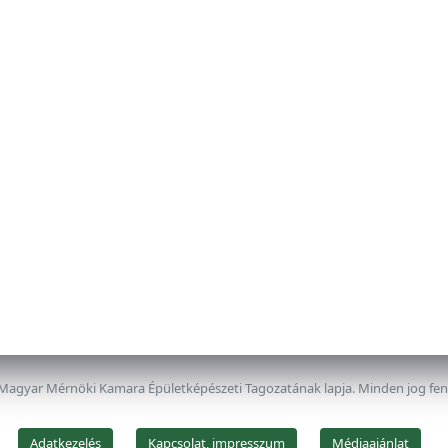
 Magyar Mérnöki Kamara Épületképészeti Tagozatának lapja. Minden jog fe
Adatkezelés
Kapcsolat, impresszum
Médiaajánlat