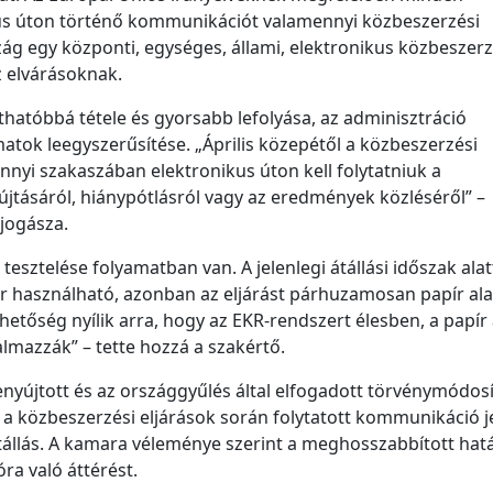
ikus úton történő kommunikációt valamennyi közbeszerzési
ág egy központi, egységes, állami, elektronikus közbeszerz
z elvárásoknak.
áthatóbbá tétele és gyorsabb lefolyása, az adminisztráció
matok leegyszerűsítése. „Április közepétől a közbeszerzési
nnyi szakaszában elektronikus úton kell folytatniuk a
jtásáról, hiánypótlásról vagy az eredmények közléséről” –
jogásza.
esztelése folyamatban van. A jelenlegi átállási időszak alat
 használható, azonban az eljárást párhuzamosan papír ala
 lehetőség nyílik arra, hogy az EKR-rendszert élesben, a papír
lmazzák” – tette hozzá a szakértő.
yújtott és az országgyűlés által elfogadott törvénymódos
 a közbeszerzési eljárások során folytatott kommunikáció j
 átállás. A kamara véleménye szerint a meghosszabbított hat
a való áttérést.