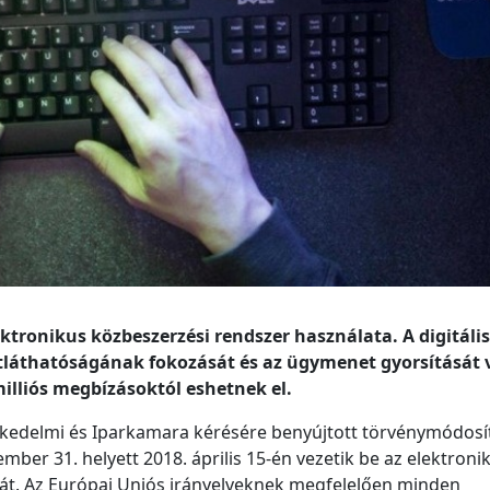
lektronikus közbeszerzési rendszer használata. A digitális
átláthatóságának fokozását és az ügymenet gyorsítását 
illiós megbízásoktól eshetnek el.
kedelmi és Iparkamara kérésére benyújtott törvénymódosí
ber 31. helyett 2018. április 15-én vezetik be az elektroni
át. Az Európai Uniós irányelveknek megfelelően minden