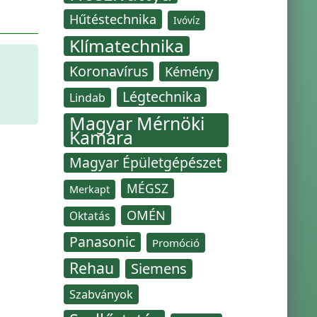
Hűtéstechnika
Ivóvíz
Klímatechnika
Koronavírus
Kémény
Légtechnika
Lindab
Magyar Mérnöki
Kamara
Magyar Épületgépészet
MÉGSZ
Merkapt
OMÉN
Oktatás
Panasonic
Promóció
Rehau
Siemens
Szabványok