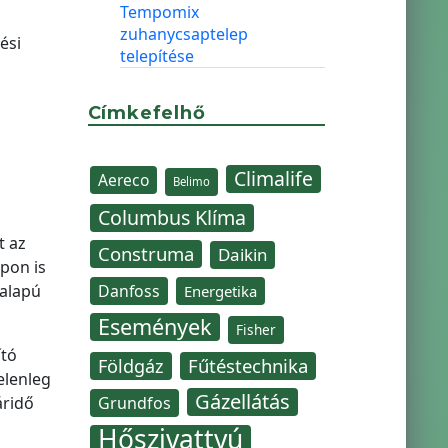
Tempomix
zuhanycsaptelep
ési
telepítése
Címkefelhő
Climalife
Aereco
Belimo
Columbus Klíma
t az
Construma
Daikin
pon is
 alapú
Danfoss
Energetika
Események
Fisher
ító
Fűtéstechnika
Földgáz
elenleg
Gázellátás
áridő
Grundfos
Hőszivattyú