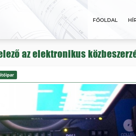
FŐOLDAL
HÍ
telező az elektronikus közbeszerz
ítőipar