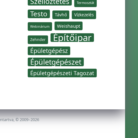
Szellőztetés
Termosztát
Testo
Távhő
Vízkezelés
Weishaupt
Webinárium
Építőipar
Zehnder
Épületgépész
Épületgépészet
Épületgépészeti Tagozat
nntartva, © 2009–2026