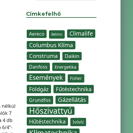
Címkefelhő
Climalife
Aereco
Belimo
Columbus Klíma
Construma
Daikin
Danfoss
Energetika
Események
Fisher
Fűtéstechnika
Földgáz
Gázellátás
Grundfos
s nélkül
Hőszivattyú
olók 7
a 4 db
Hűtéstechnika
Ivóvíz
 6/4”-
Klímatechnika