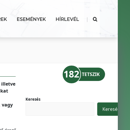
|
REK
ESEMÉNYEK
HÍRLEVÉL
182
TETSZIK
illetve
okat
Keresés
, vagy
Keresés