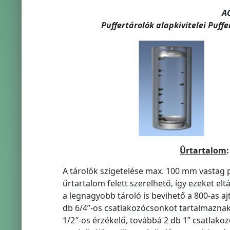
A
Puffertárolók alapkivitelei Puff
Ûrtartalom
A tárolók szigetelése max. 100 mm vastag p
űrtartalom felett szerelhető, így ezeket eltá
a legnagyobb tároló is bevihető a 800-as aj
db 6/4”-os csatlakozócsonkot tartalmaznak
1/2″-os érzékelő, továbbá 2 db 1” csatlakoz