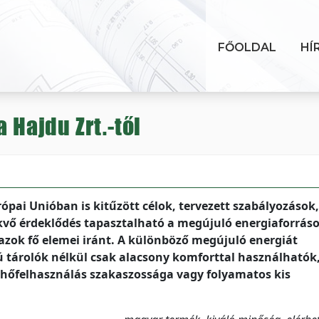
FŐOLDAL
HÍ
 Hajdu Zrt.-től
pai Unióban is kitűzött célok, tervezett szabályozások, 
kvő érdeklődés tapasztalható a megújuló energiaforrás
azok fő elemei iránt. A különböző megújuló energiát
 tárolók nélkül csak alacsony komforttal használhatók
 hőfelhasználás szakaszossága vagy folyamatos kis