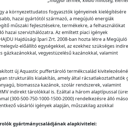
„magyar termék, kiváló minőség, elérhe
ogy a környezettudatos fogyasztók igényeinek kielégítésére
sabb, hazai gyártótól származó, a megújuló energiák
gítő műszaki fejlesztésekre, termékekre, a felhasználókat
 hazai szervizhálózatra. Az említett piaci igények
JDU Hajdúsági Ipari Zrt. 2008-ban hozta létre a Megújuló
 melegvíz-előállító egységekkel, az ezekhez szükséges indir
iós gázkazánokkal, vegyestüzelésű kazánokkal, valamint
akított új Aquastic puffertároló termékcsalád kivitelezésénél
an strukturális kialakítás, amely által rácsatlakoztathatók 
őanyagú, biomassza kazánok, szolár rendszerek, valamint
 indirekt tárolókkal is. Ezáltal a három alaptípussal (üres
lommal (300-500-750-1000-1500-2000) rendelkezésre álló máso
entkező vásárlói igények alapján, műszakilag azokkal
árolók gyártmánycsaládjának alapkivitelei: