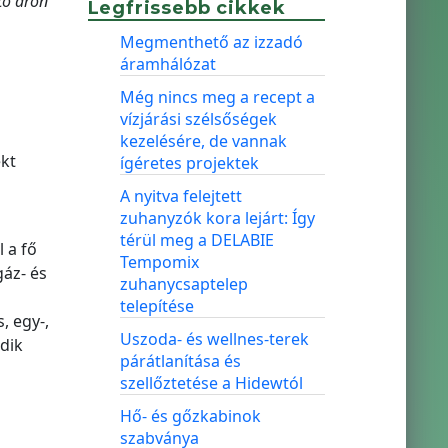
tő áron”
Legfrissebb cikkek
Megmenthető az izzadó
áramhálózat
Még nincs meg a recept a
vízjárási szélsőségek
kezelésére, de vannak
ekt
ígéretes projektek
A nyitva felejtett
zuhanyzók kora lejárt: Így
térül meg a DELABIE
 a fő
Tempomix
gáz- és
zuhanycsaptelep
telepítése
, egy-,
Uszoda- és wellnes-terek
dik
párátlanítása és
szellőztetése a Hidewtól
Hő- és gőzkabinok
szabványa