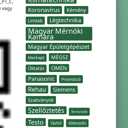
Q_PT_C,
y vagy
Koronavírus
Kémény
Légtechnika
Lindab
Magyar Mérnöki
Kamara
Magyar Épületgépészet
MÉGSZ
Merkapt
OMÉN
Oktatás
Panasonic
Promóció
Rehau
Siemens
Szabványok
Szellőztetés
Termosztát
Testo
Távhő
Vízkezelés