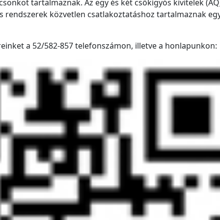
ó csonkot tartalmaznak. Az egy és két csőkígyós kivitelek (A
ús rendszerek közvetlen csatlakoztatáshoz tartalmaznak eg
inket a 52/582-857 telefonszámon, illetve a honlapunkon: