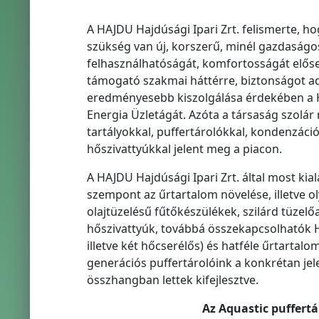
A HAJDU Hajdúsági Ipari Zrt. felismerte, h
szükség van új, korszerű, minél gazdaságo
felhasználhatóságát, komfortosságát előse
támogató szakmai háttérre, biztonságot adó
eredményesebb kiszolgálása érdekében a HA
Energia Üzletágát. Azóta a társaság szolár
tartályokkal, puffertárolókkal, kondenzác
hőszivattyúkkal jelent meg a piacon.
A HAJDU Hajdúsági Ipari Zrt. által most kial
szempont az űrtartalom növelése, illetve oly
olajtüzelésű fűtőkészülékek, szilárd tüzel
hőszivattyúk, továbbá összekapcsolhatók HMV
illetve két hőcserélős) és hatféle űrtarta
generációs puffertárolóink a konkrétan jel
összhangban lettek kifejlesztve.
Az Aquastic puffert