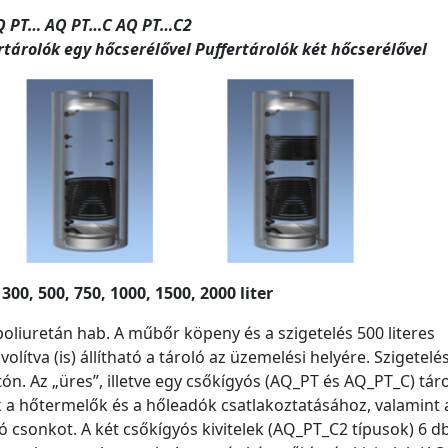
Q PT… AQ PT…C AQ PT…C2
ertárolók egy hőcserélővel Puffertárolók két hőcserélővel
: 300, 500, 750, 1000, 1500, 2000 liter
oliuretán hab. A műbőr köpeny és a szigetelés 500 literes
volítva (is) állítható a tároló az üzemelési helyére. Szigetelé
tón. Az „üres”, illetve egy csőkígyós (AQ_PT és AQ_PT_C) tár
 a hőtermelők és a hőleadók csatlakoztatásához, valamint 
ó csonkot. A két csőkígyós kivitelek (AQ_PT_C2 típusok) 6 db