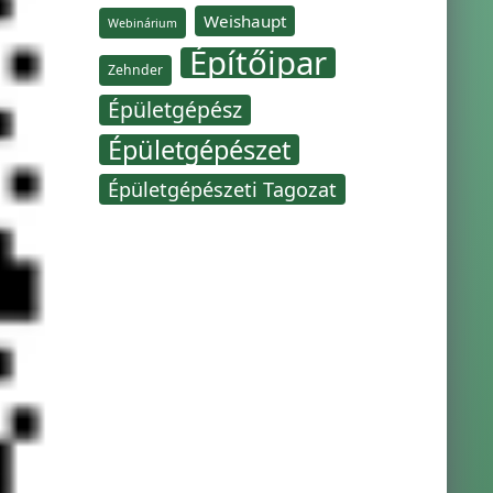
Weishaupt
Webinárium
Építőipar
Zehnder
Épületgépész
Épületgépészet
Épületgépészeti Tagozat