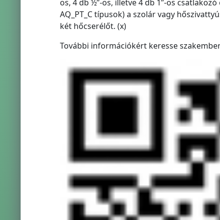
os, 4 db ½”-os, illetve 4 db 1”-os csatlakoz
AQ_PT_C típusok) a szolár vagy hőszivatty
két hőcserélőt. (x)
További információkért keresse szakembere