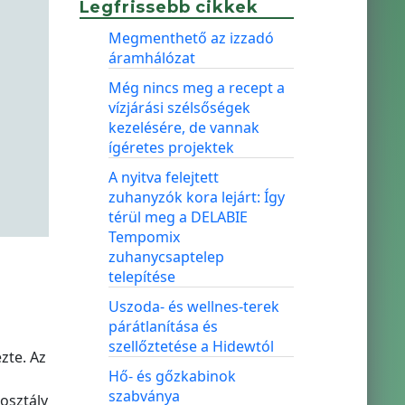
Legfrissebb cikkek
Megmenthető az izzadó
áramhálózat
Még nincs meg a recept a
vízjárási szélsőségek
kezelésére, de vannak
ígéretes projektek
A nyitva felejtett
zuhanyzók kora lejárt: Így
térül meg a DELABIE
Tempomix
zuhanycsaptelep
telepítése
Uszoda- és wellnes-terek
párátlanítása és
szellőztetése a Hidewtól
zte. Az
Hő- és gőzkabinok
szabványa
 osztály