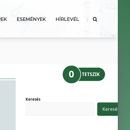
|
REK
ESEMÉNYEK
HÍRLEVÉL
0
TETSZIK
Keresés
Keresés