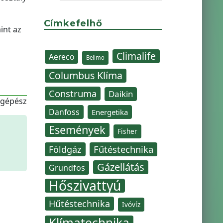
Címkefelhő
int az
Climalife
Aereco
Belimo
Columbus Klíma
Construma
Daikin
-gépész
Danfoss
Energetika
Események
Fisher
Fűtéstechnika
Földgáz
Gázellátás
Grundfos
Hőszivattyú
Hűtéstechnika
Ivóvíz
Klímatechnika