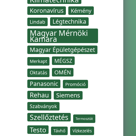
Koronavírus
Kémény
Légtechnika
Lindab
Magyar Mérnöki
Kamara
Magyar Épületgépészet
MÉGSZ
Merkapt
OMÉN
Oktatás
Panasonic
Promóció
Rehau
Siemens
Szabványok
Szellőztetés
Termosztát
Testo
Távhő
Vízkezelés