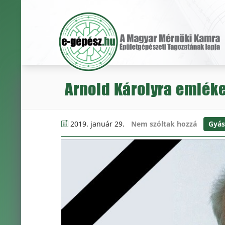
Arnold Károlyra emlék
2019. január 29.
Nem szóltak hozzá
Gyás