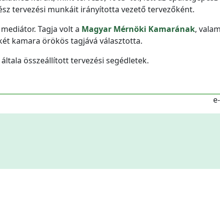
ész tervezési munkáit irányította vezető tervezőként.
mediátor. Tagja volt a
Magyar Mérnöki Kamarának
, valam
két kamara örökös tagjává választotta.
ltala összeállított tervezési segédletek.
e