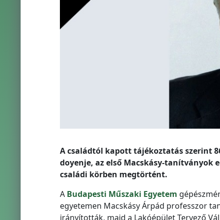
A családtól kapott tájékoztatás szerint 
doyenje, az első Macskásy-tanítványok e
családi körben megtörtént.
A
Budapesti Műszaki Egyetem
gépészmérn
egyetemen Macskásy Árpád professzor tanít
irányították, majd a Lakóépület Tervező Váll