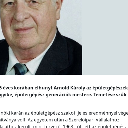
86 éves korában elhunyt Arnold Károly az épületgépészek
gyike, épületgépész generációk mestere. Temetése szűk
öki karán az épületgépész szakot, jeles eredménnyel vége
ványa volt. Az egyetem után a Szerelőipari Vállalathoz
alathoz került, mint tervező, 1963–tól, lett az épületgépész