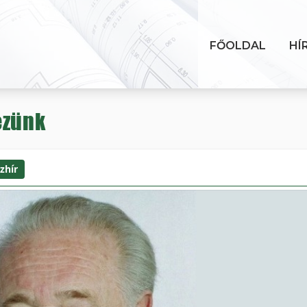
FŐOLDAL
HÍ
ezünk
zhír