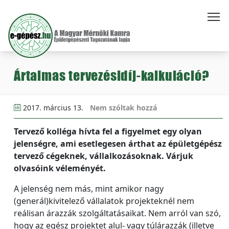
Ártalmas tervezésidíj-kalkuláció?
2017. március 13.
Nem szóltak hozzá
Tervező kolléga hívta fel a figyelmet egy olyan
jelenségre, ami esetlegesen árthat az épületgépész
tervező cégeknek, vállalkozásoknak. Várjuk
olvasóink véleményét.
A jelenség nem más, mint amikor nagy
(generál)kivitelező vállalatok projekteknél nem
reálisan árazzák szolgáltatásaikat. Nem arról van szó,
hogy az egész projektet alul- vagy túlárazzák (illetve