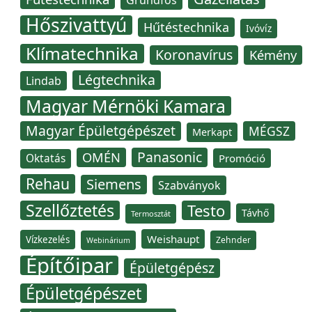
Grundfos
Hőszivattyú
Hűtéstechnika
Ivóvíz
Klímatechnika
Koronavírus
Kémény
Légtechnika
Lindab
Magyar Mérnöki Kamara
Magyar Épületgépészet
MÉGSZ
Merkapt
Panasonic
OMÉN
Oktatás
Promóció
Rehau
Siemens
Szabványok
Szellőztetés
Testo
Távhő
Termosztát
Weishaupt
Vízkezelés
Zehnder
Webinárium
Építőipar
Épületgépész
Épületgépészet