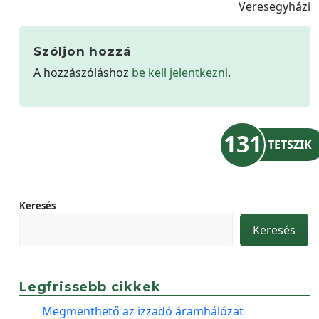
Veresegyházi
Szóljon hozzá
A hozzászóláshoz
be kell jelentkezni
.
131
TETSZIK
Keresés
Keresés
Legfrissebb cikkek
Megmenthető az izzadó áramhálózat