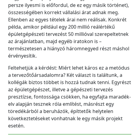
persze ilyesmi is előfordul, de ez egy másik történet),
összességében korrekt vállalási árat adnak meg.
Ellenben az egyes tételek árai nem reálisak. Konkrét
példa, amikor például egy 200 millió reálértékű
épületgépészeti tervezést 50 millióval szerepeltetnek
az árajánlatban, majd egyéb iratokon is –
természetesen a hiányzó háromnegyed részt máshol
érvényesítik.
Feltehetjük a kérdést: Miért lehet káros ez a metódus
a tervezőtőársadalomra? Két választ is találtunk, a
kollégák biztos többet is hozzá tudnak tenni. Egyrészt
az épületgépészet, illetve a gépészeti tervezés
presztízse, fontossága csökken, ha egyfajta maradék-
elv alapján tesznek róla említést, másrészt egy
töredékárból a beruházók, építtetők helytelen
következtetéseket vonhatnak le egy másik projekt
esetén.