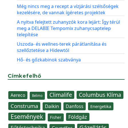
Még nincs meg a recept a vízjárási szélsőségek
kezelésére, de vannak ígéretes projektek
A nyitva felejtett zuhanyzók kora lejárt: Így térül
meg a DELABIE Tempomix zuhanycsaptelep
telepítése
Uszoda- és wellnes-terek párátlanítása és
szellőztetése a Hidewtól
Hő- és gőzkabinok szabványa
Címkefelhő
Climalife
Columbus Klíma
Aereco
Belimo
Construma
Daikin
Danfoss
Energetika
Események
Földgáz
Fisher
Gázellátás
Fűtéstechnika