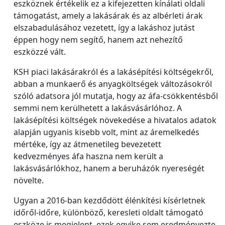
eszköznek értékelik ez a kifejezetten kínálati oldali
támogatást, amely a lakásárak és az albérleti árak
elszabadulásához vezetett, így a lakáshoz jutást
éppen hogy nem segítő, hanem azt nehezítő
eszközzé vált.
KSH piaci lakásárakról és a lakásépítési költségekről,
abban a munkaerő és anyagköltségek változásokról
szóló adatsora jól mutatja, hogy az áfa-csökkentésből
semmi nem kerülhetett a lakásvásárlóhoz. A
lakásépítési költségek növekedése a hivatalos adatok
alapján ugyanis kisebb volt, mint az áremelkedés
mértéke, így az átmenetileg bevezetett
kedvezményes áfa haszna nem került a
lakásvásárlókhoz, hanem a beruházók nyereségét
növelte.
Ugyan a 2016-ban kezdődött élénkítési kísérletnek
időről-időre, különböző, keresleti oldalt támogató
eszköze is megjelent, ezek egyike sem eredményezte