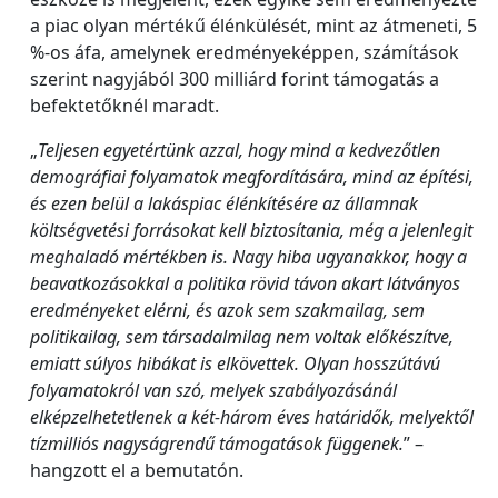
a piac olyan mértékű élénkülését, mint az átmeneti, 5
%-os áfa, amelynek eredményeképpen, számítások
szerint nagyjából 300 milliárd forint támogatás a
befektetőknél maradt.
„
Teljesen egyetértünk azzal, hogy mind a kedvezőtlen
demográfiai folyamatok megfordítására, mind az építési,
és ezen belül a lakáspiac élénkítésére az államnak
költségvetési forrásokat kell biztosítania, még a jelenlegit
meghaladó mértékben is. Nagy hiba ugyanakkor, hogy a
beavatkozásokkal a politika rövid távon akart látványos
eredményeket elérni, és azok sem szakmailag, sem
politikailag, sem társadalmilag nem voltak előkészítve,
emiatt súlyos hibákat is elkövettek. Olyan hosszútávú
folyamatokról van szó, melyek szabályozásánál
elképzelhetetlenek a két-három éves határidők, melyektől
tízmilliós nagyságrendű támogatások függenek.
” –
hangzott el a bemutatón.