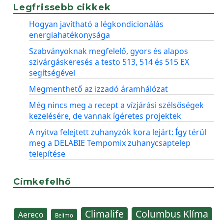
Legfrissebb cikkek
Hogyan javítható a légkondicionálás
energiahatékonysága
Szabványoknak megfelelő, gyors és alapos
szivárgáskeresés a testo 513, 514 és 515 EX
segítségével
Megmenthető az izzadó áramhálózat
Még nincs meg a recept a vízjárási szélsőségek
kezelésére, de vannak ígéretes projektek
A nyitva felejtett zuhanyzók kora lejárt: Így térül
meg a DELABIE Tempomix zuhanycsaptelep
telepítése
Címkefelhő
Climalife
Columbus Klíma
Aereco
Belimo