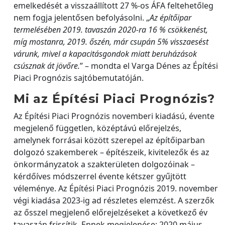
emelkedését a visszaállított 27 %-os ÁFA feltehetőleg
nem fogja jelentősen befolyásolni. „
Az építőipar
termelésében 2019. tavaszán 2020-ra 16 % csökkenést,
míg mostanra, 2019. őszén, már csupán 5% visszaesést
várunk, mivel a kapacitásgondok miatt beruházások
csúsznak át jövőre.
” – mondta el Varga Dénes az Építési
Piaci Prognózis sajtóbemutatóján.
Mi az Építési Piaci Prognózis?
Az Építési Piaci Prognózis novemberi kiadású, évente
megjelenő független, középtávú előrejelzés,
amelynek forrásai között szerepel az építőiparban
dolgozó szakemberek – építészeik, kivitelezők és az
önkormányzatok a szakterületen dolgozóinak –
kérdőíves módszerrel évente kétszer gyűjtött
véleménye. Az Építési Piaci Prognózis 2019. november
végi kiadása 2023-ig ad részletes elemzést. A szerzők
az ősszel megjelenő előrejelzéseket a következő év
tavaszán frissítik. Ennek megjelenése: 2020 május.