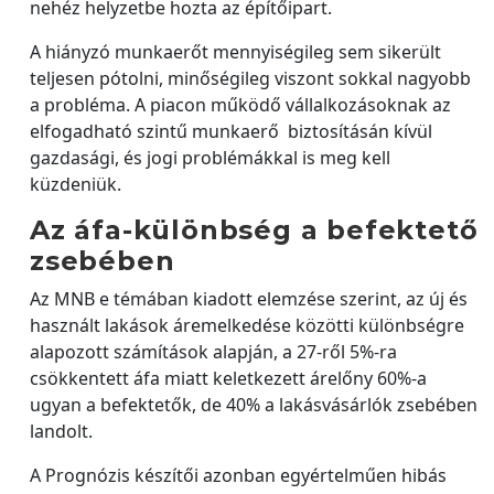
nehéz helyzetbe hozta az építőipart.
A hiányzó munkaerőt mennyiségileg sem sikerült
teljesen pótolni, minőségileg viszont sokkal nagyobb
a probléma. A piacon működő vállalkozásoknak az
elfogadható szintű munkaerő biztosításán kívül
gazdasági, és jogi problémákkal is meg kell
küzdeniük.
Az áfa-különbség a befektető
zsebében
Az MNB e témában kiadott elemzése szerint, az új és
használt lakások áremelkedése közötti különbségre
alapozott számítások alapján, a 27-ről 5%-ra
csökkentett áfa miatt keletkezett árelőny 60%-a
ugyan a befektetők, de 40% a lakásvásárlók zsebében
landolt.
A Prognózis készítői azonban egyértelműen hibás