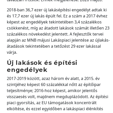
2018-ban 36,7 ezer új lakásépítési engedélyt adtak ki
és 17,7 ezer új lakás épült fel. Ez a szám a 2017 évhez
képest az engedélyek tekintetében 3,4 százalékos
csökkenést, míg az átadott lakások számát illetően 23
százalékos növekedést jelentett. A fejlesztők tervei
alapján az MNB májusi Lakáspiaci jelentése az újlakás-
átadások tekintetében a tetőzést 29 ezer lakással
várja.
Új lakások és építési
engedélyek
2017-2019 között, azaz három év alatt, a 2015. év
szintjéhez képest 60 százalékkal nőtt az építőipar
teljesítménye; 2016-hoz képest, amikor jelentős
visszaesés volt, majdnem megduplázódott. Az építési
piaci gyorsítás, az EU támogatások koncentrált
elköltése, és ezzel egyidőben a lakáspiaci élénkítés