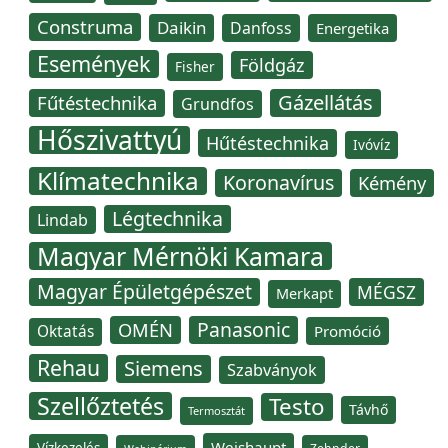
Construma
Daikin
Danfoss
Energetika
Események
Földgáz
Fisher
Gázellátás
Fűtéstechnika
Grundfos
Hőszivattyú
Hűtéstechnika
Ivóvíz
Klímatechnika
Koronavírus
Kémény
Légtechnika
Lindab
Magyar Mérnöki Kamara
Magyar Épületgépészet
MÉGSZ
Merkapt
Panasonic
OMÉN
Oktatás
Promóció
Rehau
Siemens
Szabványok
Szellőztetés
Testo
Távhő
Termosztát
Weishaupt
Vízkezelés