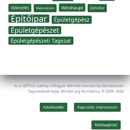
Weishaupt
Vízkezelés
Zehnder
Webinárium
Építőipar
Épületgépész
Épületgépészet
Épületgépészeti Tagozat
Az E-GÉPÉSZ szaklap a Magyar Mérnöki Kamara Épületképészeti
Tagozatának lapja. Minden jog fenntartva, © 2009–2026
Adatkezelés
Kapcsolat, impresszum
Médiaajánlat