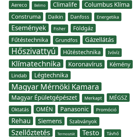
Climalife
Columbus Klíma
Aereco
Belimo
Construma
Daikin
Danfoss
Energetika
Események
Földgáz
Fisher
Gázellátás
Fűtéstechnika
Grundfos
Hőszivattyú
Hűtéstechnika
Ivóvíz
Klímatechnika
Koronavírus
Kémény
Légtechnika
Lindab
Magyar Mérnöki Kamara
Magyar Épületgépészet
MÉGSZ
Merkapt
Panasonic
OMÉN
Oktatás
Promóció
Rehau
Siemens
Szabványok
Szellőztetés
Testo
Távhő
Termosztát