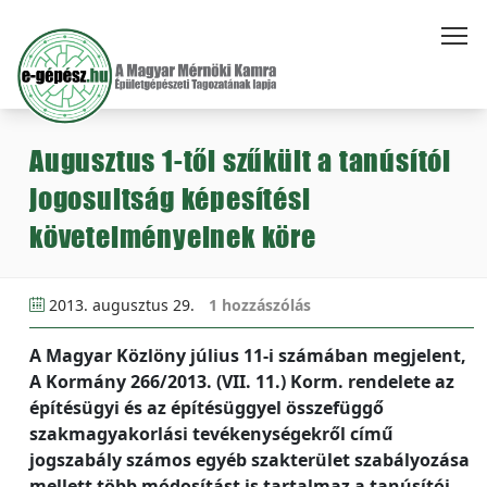
Augusztus 1-től szűkült a tanúsítói
jogosultság képesítési
követelményeinek köre
2013. augusztus 29.
1 hozzászólás
A Magyar Közlöny július 11-i számában megjelent,
A Kormány 266/2013. (VII. 11.) Korm. rendelete az
építésügyi és az építésüggyel összefüggő
szakmagyakorlási tevékenységekről című
jogszabály számos egyéb szakterület szabályozása
mellett több módosítást is tartalmaz a tanúsítói