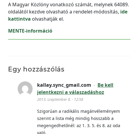
A Magyar Közlöny vonatkozó számát, melynek 64089.
oldalától kezdve olvasható a rendelet-módosítás,
ide
kattintva
olvashatják el.
MENTE-információ
Egy hozzászólás
kallay.sync_gmail.com
-
Be kell
jelentkezni a válaszadáshoz
2013. szeptember 8. - 12:58
Szigorúan a radikális magánvéleményem
szerint a lista még mindig hosszabb a
megengedhetőnél: az 1. 3. 5. és 8. az oda
való.