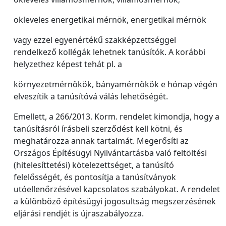
okleveles energetikai mérnök, energetikai mérnök
vagy ezzel egyenértékű szakképzettséggel
rendelkező kollégák lehetnek tanúsítók. A korábbi
helyzethez képest tehát pl. a
környezetmérnökök, bányamérnökök e hónap végén
elveszítik a tanúsítóvá válás lehetőségét.
Emellett, a 266/2013. Korm. rendelet kimondja, hogy a
tanúsításról írásbeli szerződést kell kötni, és
meghatározza annak tartalmát. Megerősíti az
Országos Építésügyi Nyilvántartásba való feltöltési
(hitelesíttetési) kötelezettséget, a tanúsító
felelősségét, és pontosítja a tanúsítványok
utóellenőrzésével kapcsolatos szabályokat. A rendelet
a különböző építésügyi jogosultság megszerzésének
eljárási rendjét is újraszabályozza.