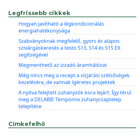
Legfrissebb cikkek
Hogyan javítható a légkondicionálás
energiahatékonysága
Szabványoknak megfelelő, gyors és alapos
szivárgáskeresés a testo 513, 514 és 515 EX
segítségével
Megmenthető az izzadó áramhálózat
Még nincs meg a recept a vízjárási szélsőségek
kezelésére, de vannak ígéretes projektek
A nyitva felejtett zuhanyzók kora lejárt: Így térül
meg a DELABIE Tempomix zuhanycsaptelep
telepítése
Címkefelhő