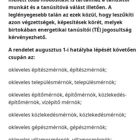
munkát és a tanúsítóvá válást illetően. A
leglényegesebb talán az ezek közül, hogy leszűkíti
azon végzettségek, képesítések körét, melyek
birtokában energetikai tanúsítói (TÉ) jogosultság
kérvényezhető.
A rendelet augusztus 1-i hatályba lépését követően
csupán az:
okleveles építészmérnök, építészmérnök;
okleveles településmérnök, településmérnök;
okleveles építőmérnök, építőmérnök, közlekedés-
építőmérnök, vízépítő mérnök;
okleveles közlekedésmérnök, közlekedésmérnök;
okleveles gépészmérnök, gépészmérnök;
okleveles villamosmérnök, villamosmérnök;