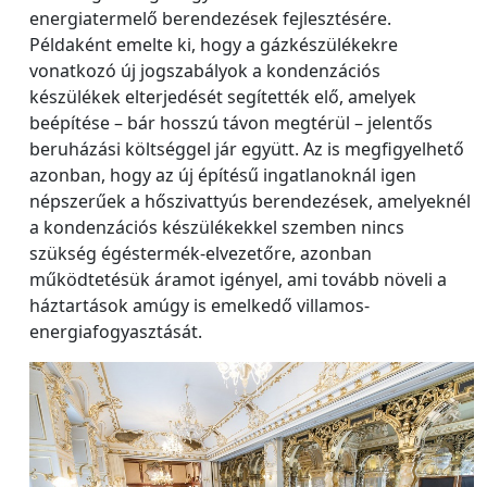
energiatermelő berendezések fejlesztésére.
Példaként emelte ki, hogy a gázkészülékekre
vonatkozó új jogszabályok a kondenzációs
készülékek elterjedését segítették elő, amelyek
beépítése – bár hosszú távon megtérül – jelentős
beruházási költséggel jár együtt. Az is megfigyelhető
azonban, hogy az új építésű ingatlanoknál igen
népszerűek a hőszivattyús berendezések, amelyeknél
a kondenzációs készülékekkel szemben nincs
szükség égéstermék-elvezetőre, azonban
működtetésük áramot igényel, ami tovább növeli a
háztartások amúgy is emelkedő villamos-
energiafogyasztását.