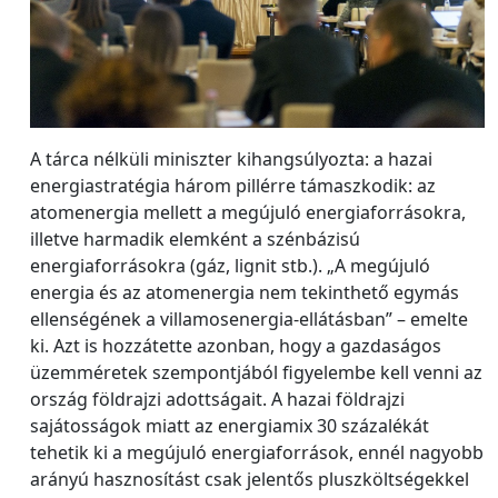
A tárca nélküli miniszter kihangsúlyozta: a hazai
energiastratégia három pillérre támaszkodik: az
atomenergia mellett a megújuló energiaforrásokra,
illetve harmadik elemként a szénbázisú
energiaforrásokra (gáz, lignit stb.). „A megújuló
energia és az atomenergia nem tekinthető egymás
ellenségének a villamosenergia-ellátásban” – emelte
ki. Azt is hozzátette azonban, hogy a gazdaságos
üzemméretek szempontjából figyelembe kell venni az
ország földrajzi adottságait. A hazai földrajzi
sajátosságok miatt az energiamix 30 százalékát
tehetik ki a megújuló energiaforrások, ennél nagyobb
arányú hasznosítást csak jelentős pluszköltségekkel