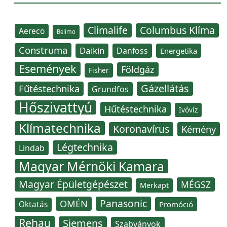
Climalife
Columbus Klíma
Aereco
Belimo
Construma
Daikin
Danfoss
Energetika
Események
Földgáz
Fisher
Gázellátás
Fűtéstechnika
Grundfos
Hőszivattyú
Hűtéstechnika
Ivóvíz
Klímatechnika
Koronavírus
Kémény
Légtechnika
Lindab
Magyar Mérnöki Kamara
Magyar Épületgépészet
MÉGSZ
Merkapt
Panasonic
OMÉN
Oktatás
Promóció
Rehau
Siemens
Szabványok