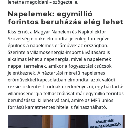
lehetne megoldani – szögezte le.
Napelemek: egymillió
forintos beruházás elég lehet
Kiss Ernő, a Magyar Napelem és Napkollektor
Szövetség elnöke elmondta: jelenleg tömegével
épülnek a napelemes erőművek az országban.
Szerinte a villamosenergia-import kiváltására is
alkalmas lehet a napenergia, mivel a napelemek
nappal termelnek, amikor a fogyasztási csúcsok
jelentkeznek. A háztartási méretű napelemes
erőművekkel kapcsolatban elmondta: azok valódi
rezsicsökkentést tudnak eredményezni, egy háztartás
villamosenergia-felhasználását már egymillió forintos
beruházással ki lehet váltani, amire az MFB uniós
forrású kamatmentes hitele is felhasználható.