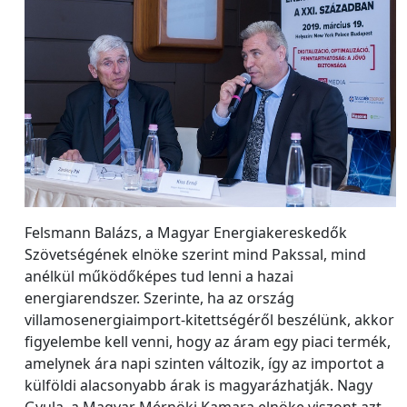
Felsmann Balázs, a Magyar Energiakereskedők
Szövetségének elnöke szerint mind Pakssal, mind
anélkül működőképes tud lenni a hazai
energiarendszer. Szerinte, ha az ország
villamosenergiaimport-kitettségéről beszélünk, akkor
figyelembe kell venni, hogy az áram egy piaci termék,
amelynek ára napi szinten változik, így az importot a
külföldi alacsonyabb árak is magyarázhatják. Nagy
Gyula, a Magyar Mérnöki Kamara elnöke viszont azt