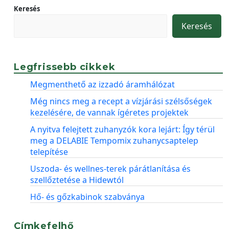
Keresés
Keresés
Legfrissebb cikkek
Megmenthető az izzadó áramhálózat
Még nincs meg a recept a vízjárási szélsőségek
kezelésére, de vannak ígéretes projektek
A nyitva felejtett zuhanyzók kora lejárt: Így térül
meg a DELABIE Tempomix zuhanycsaptelep
telepítése
Uszoda- és wellnes-terek párátlanítása és
szellőztetése a Hidewtól
Hő- és gőzkabinok szabványa
Címkefelhő