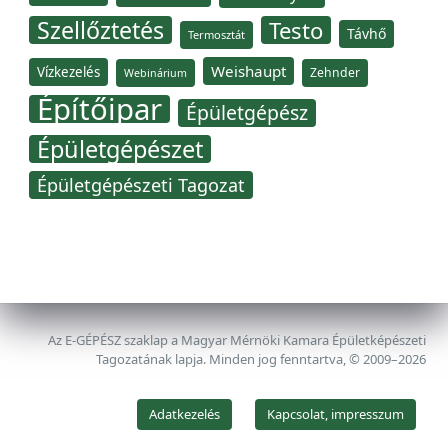
Szellőztetés
Testo
Távhő
Termosztát
Weishaupt
Vízkezelés
Zehnder
Webinárium
Építőipar
Épületgépész
Épületgépészet
Épületgépészeti Tagozat
Az E-GÉPÉSZ szaklap a Magyar Mérnöki Kamara Épületképészeti
Tagozatának lapja. Minden jog fenntartva, © 2009–2026
Adatkezelés
Kapcsolat, impresszum