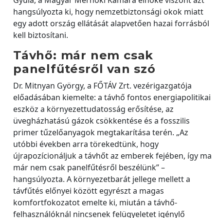
hangsúlyozta ki, hogy nemzetbiztonsági okok miatt
egy adott ország ellátását alapvetően hazai forrásból
kell biztosítani.
Távhő: már nem csak
panelfűtésről van szó
Dr. Mitnyan György, a FŐTÁV Zrt. vezérigazgatója
előadásában kiemelte: a távhő fontos energiapolitikai
eszköz a környezettudatosság erősítése, az
üvegházhatású gázok csökkentése és a fosszilis
primer tűzelőanyagok megtakarítása terén. „Az
utóbbi években arra törekedtünk, hogy
újrapozícionáljuk a távhőt az emberek fejében, így ma
már nem csak panelfűtésről beszélünk” –
hangsúlyozta. A környezetbarát jellege mellett a
távfűtés előnyei között egyrészt a magas
komfortfokozatot emelte ki, miután a távhő-
felhasználóknál nincsenek felügyeletet igénylő