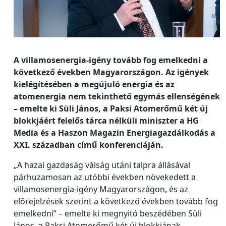
A villamosenergia-igény tovább fog emelkedni a
következő években Magyarországon. Az igények
kielégítésében a megújuló energia és az
atomenergia nem tekinthető egymás ellenségének
– emelte ki Süli János, a Paksi Atomerőmű két új
blokkjáért felelős tárca nélküli miniszter a HG
Media és a Haszon Magazin Energiagazdálkodás a
XXI. században című konferenciáján.
„A hazai gazdaság válság utáni talpra állásával
párhuzamosan az utóbbi években növekedett a
villamosenergia-igény Magyarországon, és az
előrejelzések szerint a következő években tovább fog
emelkedni” – emelte ki megnyitó beszédében Süli
János, a Paksi Atomerőmű két új blokkjának