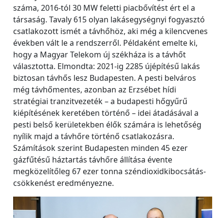
száma, 2016-tól 30 MW feletti piacbővítést ért el a
társaság. Tavaly 615 olyan lakásegységnyi fogyasztó
csatlakozott ismét a távhőhöz, aki még a kilencvenes
években vált le a rendszerről. Példaként emelte ki,
hogy a Magyar Telekom új székháza is a távhőt
választotta. Elmondta: 2021-ig 2285 újépítésű lakás
biztosan távhős lesz Budapesten. A pesti belváros
még távhőmentes, azonban az Erzsébet hídi
stratégiai tranzitvezeték – a budapesti hőgyűrű
kiépítésének keretében történő – idei átadásával a
pesti belső kerületekben élők számára is lehetőség
nyílik majd a távhőre történő csatlakozásra.
Számítások szerint Budapesten minden 45 ezer
gázfűtésű háztartás távhőre állítása évente
megközelítőleg 67 ezer tonna széndioxidkibocsátás-
csökkenést eredményezne.