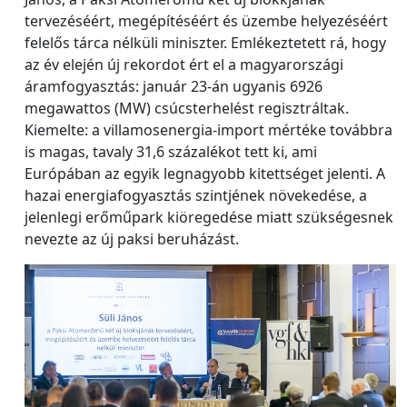
tervezéséért, megépítéséért és üzembe helyezéséért
felelős tárca nélküli miniszter. Emlékeztetett rá, hogy
az év elején új rekordot ért el a magyarországi
áramfogyasztás: január 23-án ugyanis 6926
megawattos (MW) csúcsterhelést regisztráltak.
Kiemelte: a villamosenergia-import mértéke továbbra
is magas, tavaly 31,6 százalékot tett ki, ami
Európában az egyik legnagyobb kitettséget jelenti. A
hazai energiafogyasztás szintjének növekedése, a
jelenlegi erőműpark kiöregedése miatt szükségesnek
nevezte az új paksi beruházást.