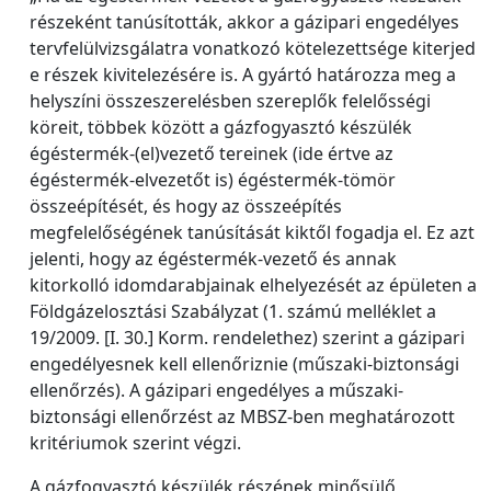
részeként tanúsították, akkor a gázipari engedélyes
tervfelülvizsgálatra vonatkozó kötelezettsége kiterjed
e részek kivitelezésére is. A gyártó határozza meg a
helyszíni összeszerelésben szereplők felelősségi
köreit, többek között a gázfogyasztó készülék
égéstermék-(el)vezető tereinek (ide értve az
égéstermék-elvezetőt is) égéstermék-tömör
összeépítését, és hogy az összeépítés
megfelelőségének tanúsítását kiktől fogadja el. Ez azt
jelenti, hogy az égéstermék-vezető és annak
kitorkolló idomdarabjainak elhelyezését az épületen a
Földgázelosztási Szabályzat (1. számú melléklet a
19/2009. [I. 30.] Korm. rendelethez) szerint a gázipari
engedélyesnek kell ellenőriznie (műszaki-biztonsági
ellenőrzés). A gázipari engedélyes a műszaki-
biztonsági ellenőrzést az MBSZ-ben meghatározott
kritériumok szerint végzi.
A gázfogyasztó készülék részének minősülő