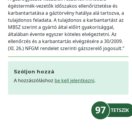
égéstermék-vezetők időszakos ellenőriztetése és
karbantartatása a gáztörvény hatálya alá tartozva, a
tulajdonos feladata. A tulajdonos a karbantartást az
MBSZ szerint a gyártó által előírt gyakorisággal,
általában évente egyszer köteles elvégeztetni. Az
ellenőrzés és a karbantartás elvégzésére a 30/2009.
(XI. 26.) NFGM rendelet szerinti gázszerelő jogosult.”
Szóljon hozzá
A hozzászóláshoz
be kell jelentkezni
.
97
TETSZIK