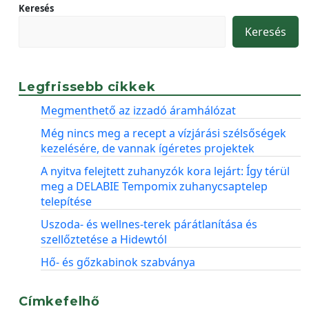
Keresés
Keresés
Legfrissebb cikkek
Megmenthető az izzadó áramhálózat
Még nincs meg a recept a vízjárási szélsőségek
kezelésére, de vannak ígéretes projektek
A nyitva felejtett zuhanyzók kora lejárt: Így térül
meg a DELABIE Tempomix zuhanycsaptelep
telepítése
Uszoda- és wellnes-terek párátlanítása és
szellőztetése a Hidewtól
Hő- és gőzkabinok szabványa
Címkefelhő