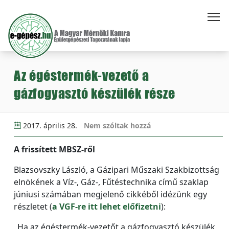
Az égéstermék-vezető a
gázfogyasztó készülék része
2017. április 28.
Nem szóltak hozzá
A frissített MBSZ-ről
Blazsovszky László, a Gázipari Műszaki Szakbizottság
elnökének a Víz-, Gáz-, Fűtéstechnika című szaklap
júniusi számában megjelenő cikkéből idézünk egy
részletet (
a VGF-re itt lehet előfizetni
):
„Ha az égéstermék-vezetőt a gázfogyasztó készülék