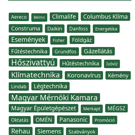
Climalife
Columbus Klíma
Aereco
Belimo
Construma
Daikin
Danfoss
Energetika
Események
Földgáz
Fisher
Gázellátás
Fűtéstechnika
Grundfos
Hőszivattyú
Hűtéstechnika
Ivóvíz
Klímatechnika
Koronavírus
Kémény
Légtechnika
Lindab
Magyar Mérnöki Kamara
Magyar Épületgépészet
MÉGSZ
Merkapt
Panasonic
OMÉN
Oktatás
Promóció
Rehau
Siemens
Szabványok