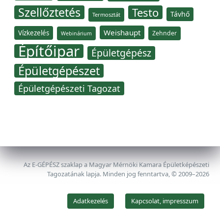
Szellőztetés
Testo
Távhő
Termosztát
Weishaupt
Vízkezelés
Zehnder
Webinárium
Építőipar
Épületgépész
Épületgépészet
Épületgépészeti Tagozat
Az E-GÉPÉSZ szaklap a Magyar Mérnöki Kamara Épületképészeti
Tagozatának lapja. Minden jog fenntartva, © 2009–2026
Adatkezelés
Kapcsolat, impresszum