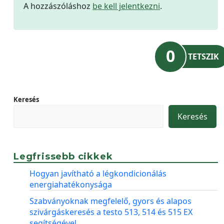
A hozzászóláshoz
be kell jelentkezni
.
0
TETSZIK
Keresés
Keresés
Legfrissebb cikkek
Hogyan javítható a légkondicionálás
energiahatékonysága
Szabványoknak megfelelő, gyors és alapos
szivárgáskeresés a testo 513, 514 és 515 EX
segítségével