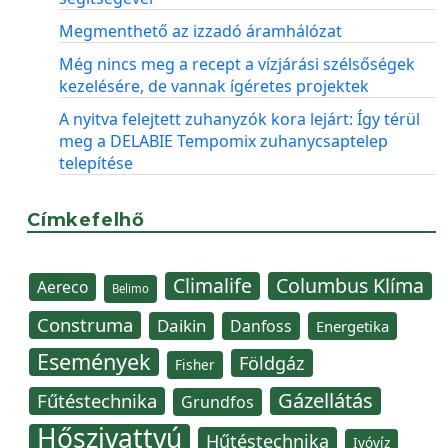
Megmenthető az izzadó áramhálózat
Még nincs meg a recept a vízjárási szélsőségek
kezelésére, de vannak ígéretes projektek
A nyitva felejtett zuhanyzók kora lejárt: Így térül
meg a DELABIE Tempomix zuhanycsaptelep
telepítése
Címkefelhő
Climalife
Columbus Klíma
Aereco
Belimo
Construma
Daikin
Danfoss
Energetika
Események
Földgáz
Fisher
Gázellátás
Fűtéstechnika
Grundfos
Hőszivattyú
Hűtéstechnika
Ivóvíz