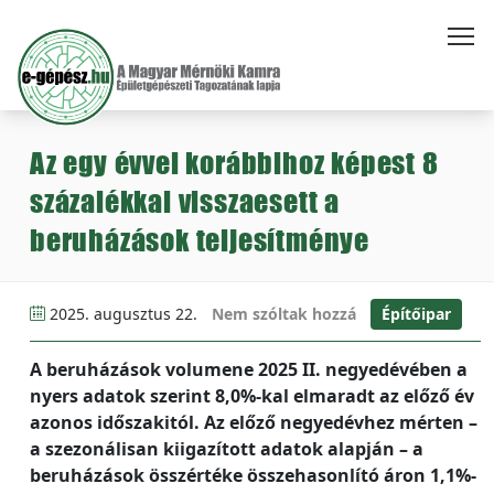
Az egy évvel korábbihoz képest 8
százalékkal visszaesett a
beruházások teljesítménye
2025. augusztus 22.
Nem szóltak hozzá
Építőipar
A beruházások volumene 2025 II. negyedévében a
nyers adatok szerint 8,0%-kal elmaradt az előző év
azonos időszakitól. Az előző negyedévhez mérten –
a szezonálisan kiigazított adatok alapján – a
beruházások összértéke összehasonlító áron 1,1%-