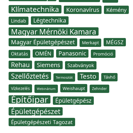
Klímatechnika
Koronavírus
Kémény
Légtechnika
Lindab
Magyar Mérnöki Kamara
Magyar Épületgépészet
MÉGSZ
Merkapt
Panasonic
OMÉN
Oktatás
Promóció
Rehau
Siemens
Szabványok
Szellőztetés
Testo
Távhő
Termosztát
Weishaupt
Vízkezelés
Zehnder
Webinárium
Építőipar
Épületgépész
Épületgépészet
Épületgépészeti Tagozat