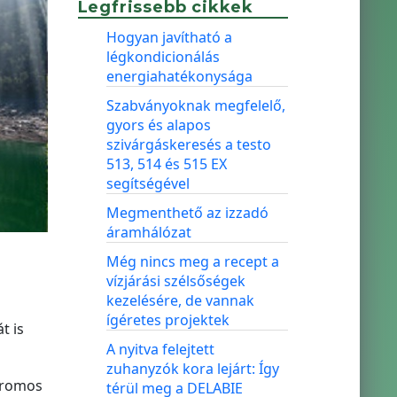
Legfrissebb cikkek
Hogyan javítható a
légkondicionálás
energiahatékonysága
Szabványoknak megfelelő,
gyors és alapos
szivárgáskeresés a testo
513, 514 és 515 EX
segítségével
Megmenthető az izzadó
áramhálózat
Még nincs meg a recept a
vízjárási szélsőségek
kezelésére, de vannak
ígéretes projektek
t is
A nyitva felejtett
zuhanyzók kora lejárt: Így
ktromos
térül meg a DELABIE