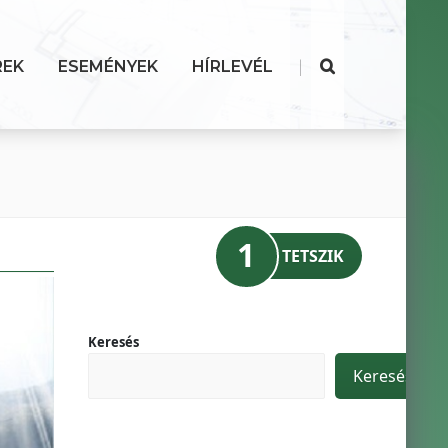
|
REK
ESEMÉNYEK
HÍRLEVÉL
1
TETSZIK
Keresés
Keresés