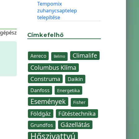
Tempomix
zuhanycsaptelep
telepítése
-gépész
Címkefelhő
Climalife
Aereco
Belimo
Columbus Klíma
Construma
Daikin
Danfoss
Energetika
Események
Fisher
Fűtéstechnika
Földgáz
Gázellátás
Grundfos
Hőszivattyú