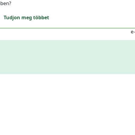
ében?
Tudjon meg többet
e