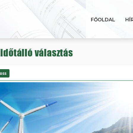
FŐOLDAL
HÍ
időtálló választás
oss