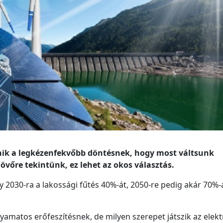
ik a legkézenfekvőbb döntésnek, hogy most váltsunk
övőre tekintünk, ez lehet az okos választás.
gy 2030-ra a lakossági fűtés 40%-át, 2050-re pedig akár 70%-á
olyamatos erőfeszítésnek, de milyen szerepet játszik az ele