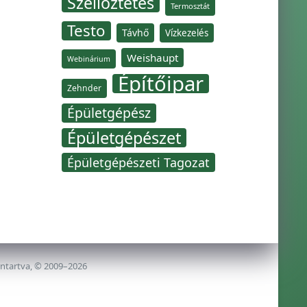
Szellőztetés
Termosztát
Testo
Távhő
Vízkezelés
Weishaupt
Webinárium
Építőipar
Zehnder
Épületgépész
Épületgépészet
Épületgépészeti Tagozat
nntartva, © 2009–2026