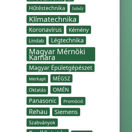
Hűtéstechnika
Ivóvíz
Klímatechnika
Koronavírus
Kémény
Légtechnika
Lindab
Magyar Mérnöki
Kamara
Magyar Épületgépészet
MÉGSZ
Merkapt
OMÉN
Oktatás
Panasonic
Promóció
Rehau
Siemens
Szabványok