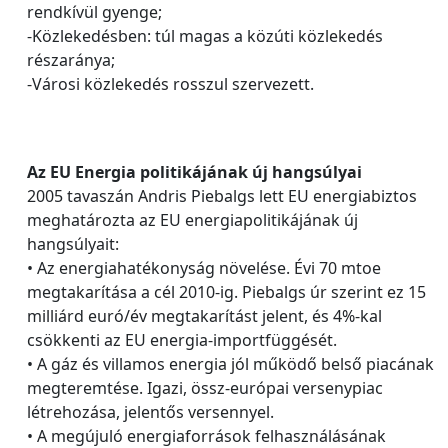
rendkívül gyenge;
-Közlekedésben: túl magas a közúti közlekedés
részaránya;
-Városi közlekedés rosszul szervezett.
Az EU Energia politikájának új hangsúlyai
2005 tavaszán Andris Piebalgs lett EU energiabiztos
meghatározta az EU energiapolitikájának új
hangsúlyait:
• Az energiahatékonyság növelése. Évi 70 mtoe
megtakarítása a cél 2010-ig. Piebalgs úr szerint ez 15
milliárd euró/év megtakarítást jelent, és 4%-kal
csökkenti az EU energia-importfüggését.
• A gáz és villamos energia jól működő belső piacának
megteremtése. Igazi, össz-európai versenypiac
létrehozása, jelentős versennyel.
• A megújuló energiaforrások felhasználásának