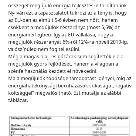
összeget megújuló energia fejlesztésre fordítanánk.
Nyilván ezt a tapasztalatot tükrözi az a tény is, hogy
az EU-ban az elmúlt 5-6 évben nem nőtt, hanem
csökkent a megújulók részaránya (most 5,5%) az
energiamérlegben. Így az EU vállalása, hogy a
megújulók részarányát 6%-ról 12%-ra növeli 2010-ig,
valószínűleg nem fog teljesülni.
Még a magas olaj- és gázárak sem segítették elő a
megújulók gyors fejlődését, hanem a világban a
szénfelhasználás kezdett el növekedni.
Ma a megújulók többsége támogatást igényel, míg az
energiahatékonysági beruházások sokasága „negatív
költséggel” megvalósítható. Ezt mutatja az alábbi
táblázat.