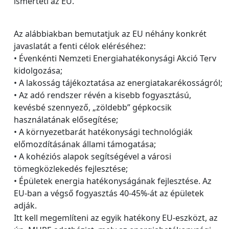
ismerteti az EU.
Az alábbiakban bemutatjuk az EU néhány konkrét
javaslatát a fenti célok eléréséhez:
• Évenkénti Nemzeti Energiahatékonysági Akció Terv
kidolgozása;
• A lakosság tájékoztatása az energiatakarékosságról;
• Az adó rendszer révén a kisebb fogyasztású,
kevésbé szennyező, „zöldebb” gépkocsik
használatának elősegítése;
• A környezetbarát hatékonysági technológiák
előmozdításának állami támogatása;
• A kohéziós alapok segítségével a városi
tömegközlekedés fejlesztése;
• Épületek energia hatékonyságának fejlesztése. Az
EU-ban a végső fogyasztás 40-45%-át az épületek
adják.
Itt kell megemlíteni az egyik hatékony EU-eszközt, az