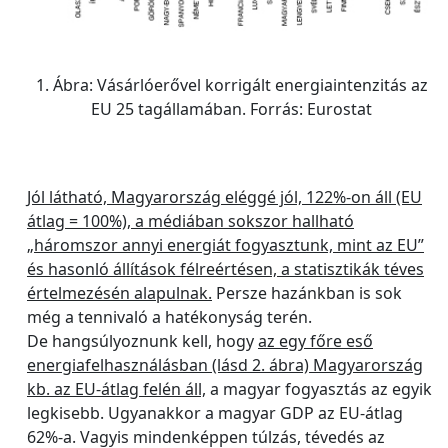
1. Ábra: Vásárlóerővel korrigált energiaintenzitás az
EU 25 tagállamában. Forrás: Eurostat
Jól látható, Magyarország eléggé jól, 122%-on áll (EU
átlag = 100%), a médiában sokszor hallható
„háromszor annyi energiát fogyasztunk, mint az EU”
és hasonló állítások félreértésen, a statisztikák téves
értelmezésén alapulnak.
Persze hazánkban is sok
még a tennivaló a hatékonyság terén.
De hangsúlyoznunk kell, hogy
az egy főre eső
energiafelhasználásban (lásd 2. ábra) Magyarország
kb. az EU-átlag felén áll,
a magyar fogyasztás az egyik
legkisebb. Ugyanakkor a magyar GDP az EU-átlag
62%-a. Vagyis mindenképpen túlzás, tévedés az