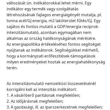
változását ún. indikátorokkal lehet mérni. Egy
indikátor egy termék vagy szolgáltatás
létrehozásának fajlagos energiaigényét mutatja, pl.
tonna acél/GJ energia, m2 lakóterület fűtés/GJ. Egy
sajátos és fontos mutató a GDP/energia reciprok-
intenzitásmutató, azonban egymagában nem
alkalmas az ország hatékonyságának mérésére.
Az energiapolitika értékeléséhez fontos segítséget
nyújtanak az indikátorok. Segítségükkel mérhető,
hogy a kormányzati erőfeszítések-támogatások
milyen eredményeket hoztak az energiahatékonyság
terén.
Az intenzitásmutató nemzetközi összevetésénél
korrigálni kell az intenzitás indikátort:
1. A vásárlóerő paritásnak megfelelően;
2. Az időjárásnak megfelelően;
3. A gazdasági, ill. az iparszerkezetnek megfelelően;