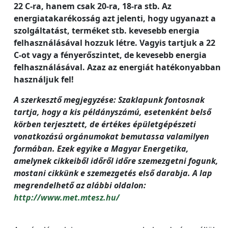
22 C-ra, hanem csak 20-ra, 18-ra stb. Az
energiatakarékosság azt jelenti, hogy ugyanazt a
szolgáltatást, terméket stb. kevesebb energia
felhasználásával hozzuk létre. Vagyis tartjuk a 22
C-ot vagy a fényerőszintet, de kevesebb energia
felhasználásával. Azaz az energiát hatékonyabban
használjuk fel!
A szerkesztő megjegyzése: Szaklapunk fontosnak
tartja, hogy a kis példányszámú, esetenként belső
körben terjesztett, de értékes épületgépészeti
vonatkozású orgánumokat bemutassa valamilyen
formában. Ezek egyike a Magyar Energetika,
amelynek cikkeiből időről időre szemezgetni fogunk,
mostani cikkünk e szemezgetés első darabja. A lap
megrendelhető az alábbi oldalon:
http://www.met.mtesz.hu/