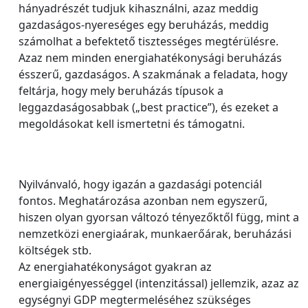
hányadrészét tudjuk kihasználni, azaz meddig
gazdaságos-nyereséges egy beruházás, meddig
számolhat a befektető tisztességes megtérülésre.
Azaz nem minden energiahatékonysági beruházás
ésszerű, gazdaságos. A szakmának a feladata, hogy
feltárja, hogy mely beruházás típusok a
leggazdaságosabbak („best practice”), és ezeket a
megoldásokat kell ismertetni és támogatni.
Nyilvánvaló, hogy igazán a gazdasági potenciál
fontos. Meghatározása azonban nem egyszerű,
hiszen olyan gyorsan változó tényezőktől függ, mint a
nemzetközi energiaárak, munkaerőárak, beruházási
költségek stb.
Az energiahatékonyságot gyakran az
energiaigényességgel (intenzitással) jellemzik, azaz az
egységnyi GDP megtermeléséhez szükséges