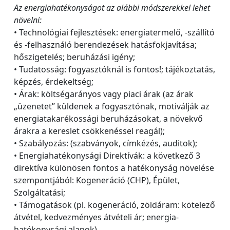
Az energiahatékonyságot az alábbi módszerekkel lehet
növelni:
• Technológiai fejlesztések: energiatermelő, -szállító
és -felhasználó berendezések hatásfokjavítása;
hőszigetelés; beruházási igény;
• Tudatosság: fogyasztóknál is fontos!; tájékoztatás,
képzés, érdekeltség;
• Árak: költségarányos vagy piaci árak (az árak
„üzenetet” küldenek a fogyasztónak, motiválják az
energiatakarékossági beruházásokat, a növekvő
árakra a kereslet csökkenéssel reagál);
• Szabályozás: (szabványok, címkézés, auditok);
• Energiahatékonysági Direktívák: a következő 3
direktíva különösen fontos a hatékonyság növelése
szempontjából: Kogeneráció (CHP), Épület,
Szolgáltatási;
• Támogatások (pl. kogeneráció, zöldáram: kötelező
átvétel, kedvezményes átvételi ár; energia-
hatékonysági alapok).