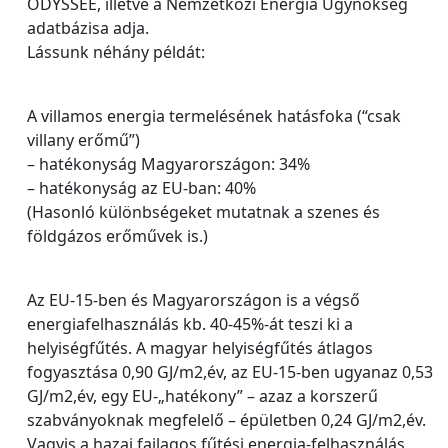
ODYSSEE, illetve a Nemzetközi Energia Ügynökség
adatbázisa adja.
Lássunk néhány példát:
A villamos energia termelésének hatásfoka (“csak
villany erőmű”)
– hatékonyság Magyarországon: 34%
– hatékonyság az EU-ban: 40%
(Hasonló különbségeket mutatnak a szenes és
földgázos erőművek is.)
Az EU-15-ben és Magyarországon is a végső
energiafelhasználás kb. 40-45%-át teszi ki a
helyiségfűtés. A magyar helyiségfűtés átlagos
fogyasztása 0,90 GJ/m2,év, az EU-15-ben ugyanaz 0,53
GJ/m2,év, egy EU-„hatékony” – azaz a korszerű
szabványoknak megfelelő – épületben 0,24 GJ/m2,év.
Vagyis a hazai fajlagos fűtési energia-felhasználás