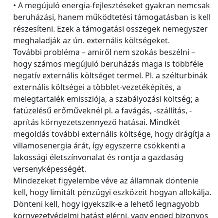
• A megújuló energia-fejlesztéseket gyakran nemcsak
beruházási, hanem működtetési támogatásban is kell
részesíteni. Ezek a támogatási összegek nemegyszer
meghaladják az ún. externális költségeket.
További probléma – amiről nem szokás beszélni –
hogy számos megújuló beruházás maga is többféle
negatív externális költséget termel. Pl. a szélturbinák
externális költségei a többlet-vezetéképítés, a
melegtartalék emissziója, a szabályozási költség; a
fatüzelésű erőműveknél pl. a favágás, -szállítás, -
aprítás környezetszennyező hatásai. Mindkét
megoldás további externális költsége, hogy drágítja a
villamosenergia árát, így egyszerre csökkenti a
lakossági életszínvonalat és rontja a gazdaság
versenyképességét.
Mindezeket figyelembe véve az államnak döntenie
kell, hogy limitált pénzügyi eszközeit hogyan allokálja.
Dönteni kell, hogy igyekszik-e a lehető legnagyobb
környezetvédelmi hatást elérni, vagy enged bizonyos