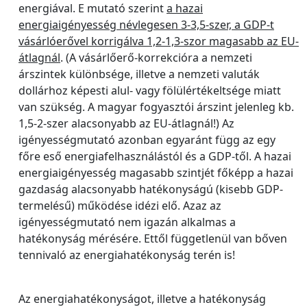
energiával. E mutató szerint
a hazai
energiaigényesség névlegesen 3-3,5-szer, a GDP-t
vásárlóerővel korrigálva 1,2-1,3-szor magasabb az EU-
átlagnál
. (A vásárlőerő-korrekcióra a nemzeti
árszintek különbsége, illetve a nemzeti valuták
dollárhoz képesti alul- vagy fölülértékeltsége miatt
van szükség. A magyar fogyasztói árszint jelenleg kb.
1,5-2-szer alacsonyabb az EU-átlagnál!) Az
igényességmutató azonban egyaránt függ az egy
főre eső energiafelhasználástól és a GDP-től. A hazai
energiaigényesség magasabb szintjét főképp a hazai
gazdaság alacsonyabb hatékonyságú (kisebb GDP-
termelésű) működése idézi elő. Azaz az
igényességmutató nem igazán alkalmas a
hatékonyság mérésére. Ettől függetlenül van bőven
tennivaló az energiahatékonyság terén is!
Az energiahatékonyságot, illetve a hatékonyság