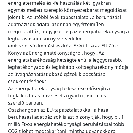
energiatermelés és -felhasználás két, gyakran
egymás mellett szereplő környezetbarát megoldását
jelentik. Az utóbbi évek tapasztalatai, a beruházási
adatbázisok adatai azonban egyértelműen
megmutatták, hogy jelenleg az energiahatékonyság a
leghatásosabb környezetvédelmi,
emissziócsökkentési eszköz. Ezért írta az EU Zöld
Könyv az Energiahatékonyságról, hogy „Az
energiatakarékosság kétségtelenül a leggyorsabb,
leghatékonyabb és leginkább költséghatékony módja
az üvegházhatást okozó gázok kibocsátása
csökkentésének”.
Az energiahatékonyság fejlesztése elősegíti a
foglalkoztatás növelését a gyártó-, építő- és
szerelőiparban.
Összhangban az EU-tapasztalatokkal, a hazai
beruházási adatbázisok is azt bizonyítják, hogy pl. 1
millió Ft-os energiahatékonysági beruházással több
CO2-t lehet megtakarítani, mintha ugyanekkora