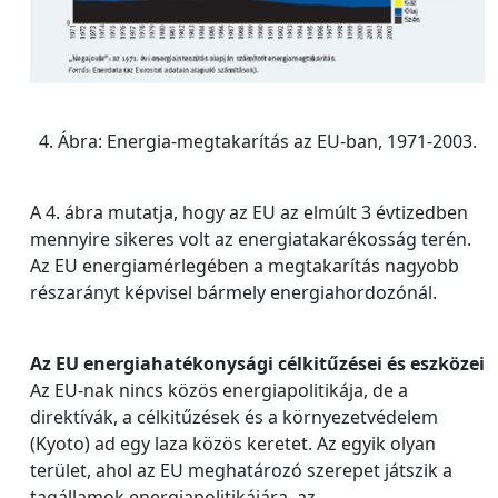
4. Ábra: Energia-megtakarítás az EU-ban, 1971-2003.
A 4. ábra mutatja, hogy az EU az elmúlt 3 évtizedben
mennyire sikeres volt az energiatakarékosság terén.
Az EU energiamérlegében a megtakarítás nagyobb
részarányt képvisel bármely energiahordozónál.
Az EU energiahatékonysági célkitűzései és eszközei
Az EU-nak nincs közös energiapolitikája, de a
direktívák, a célkitűzések és a környezetvédelem
(Kyoto) ad egy laza közös keretet. Az egyik olyan
terület, ahol az EU meghatározó szerepet játszik a
tagállamok energiapolitikájára, az