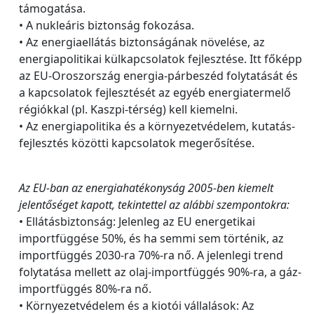
támogatása.
• A nukleáris biztonság fokozása.
• Az energiaellátás biztonságának növelése, az
energiapolitikai külkapcsolatok fejlesztése. Itt főképp
az EU-Oroszország energia-párbeszéd folytatását és
a kapcsolatok fejlesztését az egyéb energiatermelő
régiókkal (pl. Kaszpi-térség) kell kiemelni.
• Az energiapolitika és a környezetvédelem, kutatás-
fejlesztés közötti kapcsolatok megerősítése.
Az EU-ban az energiahatékonyság 2005-ben kiemelt
jelentőséget kapott, tekintettel az alábbi szempontokra:
• Ellátásbiztonság: Jelenleg az EU energetikai
importfüggése 50%, és ha semmi sem történik, az
importfüggés 2030-ra 70%-ra nő. A jelenlegi trend
folytatása mellett az olaj-importfüggés 90%-ra, a gáz-
importfüggés 80%-ra nő.
• Környezetvédelem és a kiotói vállalások: Az