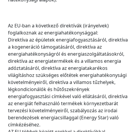
Az EU-ban a következő direktívák (irányelvek)
foglalkoznak az energiahatékonysággal:
Direktíva az épületek energiafogyasztásáról, direktíva
a kogeneráció támogatásáról, direktíva az
energiahatékonyságról és energiaszolgáltatásokról,
direktíva az energiatermékek és a villamos energia
adóztatásáról, direktíva az energiatakarékos
világításhoz szükséges előtétek energiahatékonysági
követelményeiről, direktíva a villamos tűzhelyek,
légkondicionálók és hűtőszekrények
energiafogyasztási címkével való ellátásáról, direktíva
az energiát felhasználó termékek környezetbarát
tervezési követelményeiről, szabályozás az irodai
berendezések energiacsillaggal (Energy Star) való
címkézéséhez.
AZ EU többek között ezekkel a direktívákkal