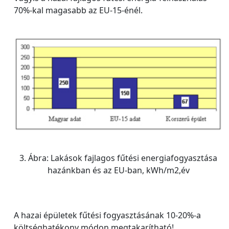
70%-kal magasabb az EU-15-énél.
3. Ábra: Lakások fajlagos fűtési energiafogyasztása
hazánkban és az EU-ban, kWh/m2,év
A hazai épületek fűtési fogyasztásának 10-20%-a
költséghatékony módon megtakarítható!