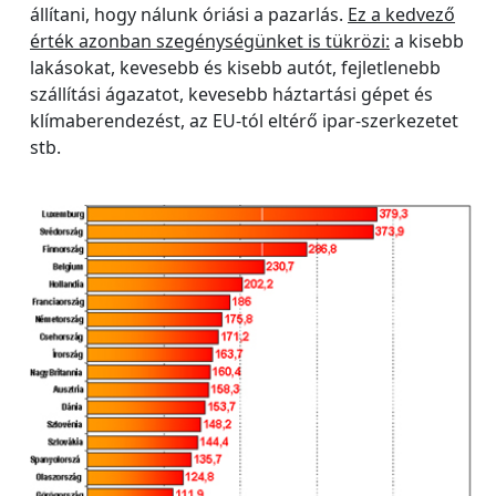
állítani, hogy nálunk óriási a pazarlás.
Ez a kedvező
érték azonban szegénységünket is tükrözi:
a kisebb
lakásokat, kevesebb és kisebb autót, fejletlenebb
szállítási ágazatot, kevesebb háztartási gépet és
klímaberendezést, az EU-tól eltérő ipar-szerkezetet
stb.