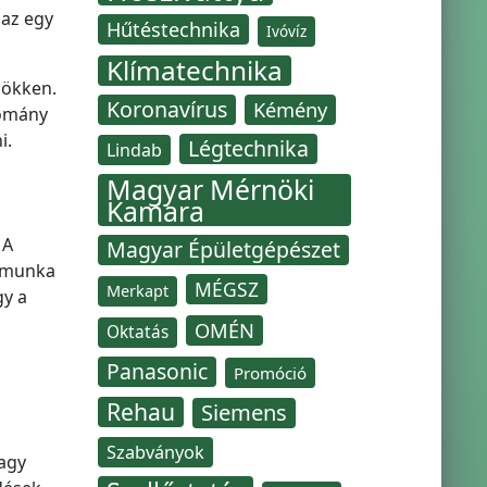
 az egy
Hűtéstechnika
Ivóvíz
Klímatechnika
sökken.
Koronavírus
Kémény
lomány
i.
Légtechnika
Lindab
Magyar Mérnöki
Kamara
 A
Magyar Épületgépészet
ő munka
MÉGSZ
Merkapt
gy a
OMÉN
Oktatás
Panasonic
Promóció
Rehau
Siemens
Szabványok
nagy