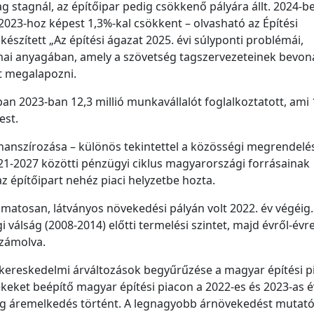
 stagnál, az építőipar pedig csökkenő pályára állt. 2024-b
2023-hoz képest 1,3%-kal csökkent – olvasható az Építési
észített „Az építési ágazat 2025. évi súlyponti problémái,
ai anyagában, amely a szövetség tagszervezeteinek bevon
t megalapozni.
ban 2023-ban 12,3 millió munkavállalót foglalkoztatott, ami 
est.
anszírozása – különös tekintettel a közösségi megrendelé
021-2027 közötti pénzügyi ciklus magyarországi forrásainak
z építőipart nehéz piaci helyzetbe hozta.
amatosan, látványos növekedési pályán volt 2022. év végéig.
i válság (2008-2014) előtti termelési szintet, majd évről-évre
számolva.
ágkereskedelmi árváltozások begyűrűzése a magyar építési p
eket beépítő magyar építési piacon a 2022-es és 2023-as 
g áremelkedés történt. A legnagyobb árnövekedést mutató