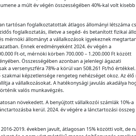
umene a múlt év végén összességében 40%-kal volt kisebb
an tartósan foglalkoztatottak átlagos állományi létszáma c
idős foglalkoztatás, illetve a segéd- és betanított fizikai ál
s mérnöki állományt a vállalkozások igyekeznek megtartan
ágazatban. Ennek eredményeként 2024. év végén a
0.000 Ft-ot, mérnöki körben 700.000 – 1.200.000 Ft között
nyében. Összességében azonban a jelenlegi ágazati
sak a versenyszféra 78%-a körül van 508.261 Ft/hó értékkel.
ő szakmai képzetlensége rengeteg nehézséget okoz. Az él
állítja a vállalkozásokat. A hatékonysági javulás akadálya ho
 történik valós munkavégzés.
atosan növekedett. A benyújtott vállalkozói számlák 10%-a
lánctartozásba kerül. 2024. év végére a lánctartozási összeg
 2016-2019. években javult, átlagosan 15% közötti volt, de 