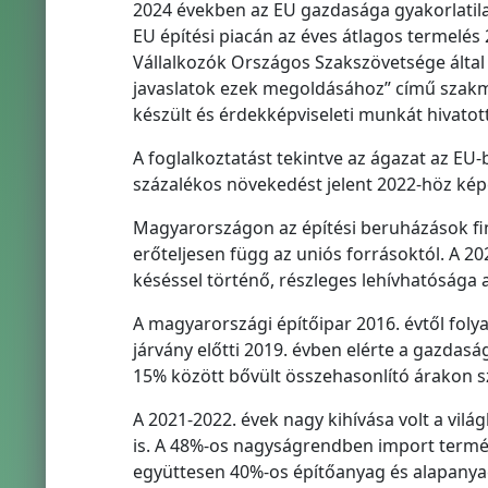
2024 években az EU gazdasága gyakorlatilag
EU építési piacán az éves átlagos termelés 
Vállalkozók Országos Szakszövetsége által k
javaslatok ezek megoldásához” című szakm
készült és érdekképviseleti munkát hivatot
A foglalkoztatást tekintve az ágazat az EU-
százalékos növekedést jelent 2022-höz kép
Magyarországon az építési beruházások fin
erőteljesen függ az uniós forrásoktól. A 2
késéssel történő, részleges lehívhatósága a
A magyarországi építőipar 2016. évtől foly
járvány előtti 2019. évben elérte a gazdaság
15% között bővült összehasonlító árakon 
A 2021-2022. évek nagy kihívása volt a vil
is. A 48%-os nagyságrendben import termék
együttesen 40%-os építőanyag és alapanya