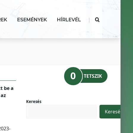
|
REK
ESEMÉNYEK
HÍRLEVÉL
0
TETSZIK
t be a
 az
Keresés
Keresés
2023-