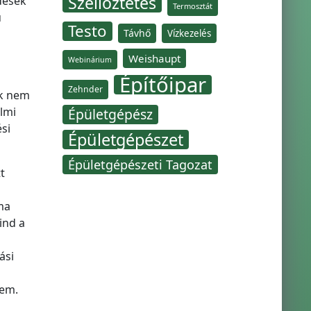
Szellőztetés
dések
Termosztát
ú
Testo
Távhő
Vízkezelés
Weishaupt
Webinárium
Építőipar
Zehnder
ük nem
lmi
Épületgépész
si
Épületgépészet
Épületgépészeti Tagozat
t
ma
ind a
ási
sem.