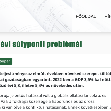
FŐOLDAL
HÍ
 évi súlyponti problémái
tőipar
teljesítménye az elmúlt években növekvő szerepet töltöt
i gazdaságban egyaránt. 2022-ben a GDP 3,5%-kal nőtt
ző évi 5,3, illetve 5,4%-os növekedés után.
ja jelentős hatással volt a globális ellátási láncokra, és
. Az EU földrajzi közelsége a háborúhoz és az orosz
 ki van téve a konfliktus hatásainak. Ennek következtében 