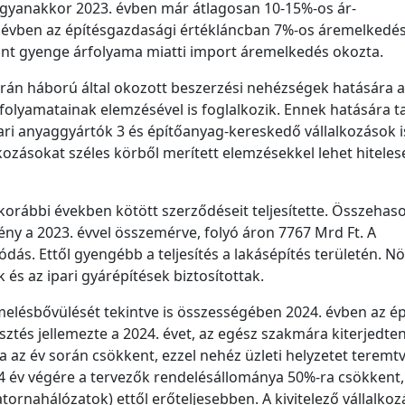
ugyanakkor 2023. évben már átlagosan 10-15%-os ár-
. évben az építésgazdasági értékláncban 7%-os áremelkedés 
rint gyenge árfolyama miatti import áremelkedés okozta.
ukrán háború által okozott beszerzési nehézségek hatására a
olyamatainak elemzésével is foglalkozik. Ennek hatására ta
ri anyaggyártók 3 és építőanyag-kereskedő vállalkozások is
akozásokat széles körből merített elemzésekkel lehet hiteles
korábbi években kötött szerződéseit teljesítette. Összehaso
ény a 2023. évvel összemérve, folyó áron 7767 Mrd Ft. A
ás. Ettől gyengébb a teljesítés a lakásépítés területén. N
k és az ipari gyárépítések biztosítottak.
melésbővülését tekintve is összességében 2024. évben az ép
ztés jellemezte a 2024. évet, az egész szakmára kiterjedten
 az év során csökkent, ezzel nehéz üzleti helyzetet teremtv
 év végére a tervezők rendelésállománya 50%-ra csökkent,
tornahálózatok) ettől erőteljesebben. A kivitelező vállalko