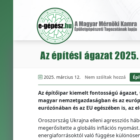
Az építési ágazat 2025.
2025. március 12.
Nem szóltak hozzá
Épí
Az építőipar kiemelt fontosságú ágazat, 
magyar nemzetgazdaságban és az európa
eurózónában és az EU egészében is, az elő
Oroszország Ukrajna elleni agressziós háború
megerősítette a globális inflációs nyomást
energiaforrásoktól való függése különösen