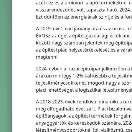
acél-réz és alumínium alapú termékeknél 
visszarendeződés volt tapasztalható. 2024
Ezt döntően az energiaárak szintje és a fo
A 2019. évi Covid járvány óta és az orosz-
ÉVOSZ az egész építésgazdasági értéklánc f
között nagy számban jelentek meg építőipa
az építési piac helyzetértékelését és a vár
megtenni.
2024. évben a hazai építőipar jellemzően a 
árakon mintegy 1-2%-kal kisebb a teljesítm
teljesítménycsökkenés mögött nagy a szóród
piaci lehetőséget a logisztikai létesítménye
A 2018-2023. évek rendkívül dinamikus ter
még elfogadható évet zárt. Piaci bizalomves
építőanyagok, az építési termékek forgalma
anyaggyártók és kereskedők számára. 2024
létesítménycsoportoknál (pl. víziközmű, csa