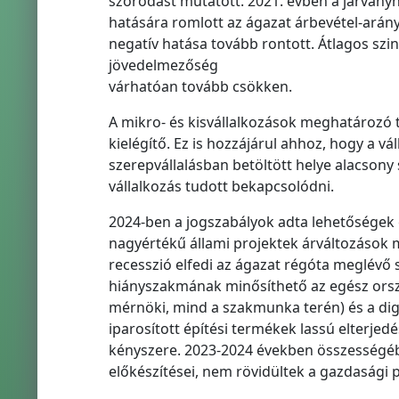
szóródást mutatott. 2021. évben a járván
hatására romlott az ágazat árbevétel-ará
negatív hatása tovább rontott. Átlagos szin
jövedelmezőség
várhatóan tovább csökken.
A mikro- és kisvállalkozások meghatározó t
kielégítő. Ez is hozzájárul ahhoz, hogy a 
szerepvállalásban betöltött helye alacsony
vállalkozás tudott bekapcsolódni.
2024-ben a jogszabályok adta lehetőségek
nagyértékű állami projektek árváltozások 
recesszió elfedi az ágazat régóta meglév
hiányszakmának minősíthető az egész orsz
mérnöki, mind a szakmunka terén) és a digi
iparosított építési termékek lassú elterjed
kényszere. 2023-2024 években összességé
előkészítései, nem rövidültek a gazdasági 