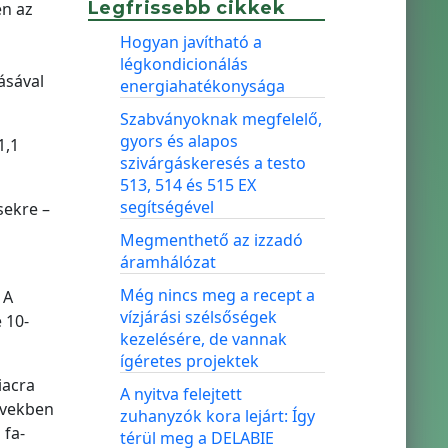
Legfrissebb cikkek
en az
Hogyan javítható a
légkondicionálás
ásával
energiahatékonysága
Szabványoknak megfelelő,
gyors és alapos
1,1
szivárgáskeresés a testo
513, 514 és 515 EX
segítségével
sekre –
Megmenthető az izzadó
áramhálózat
Még nincs meg a recept a
 A
vízjárási szélsőségek
 10-
kezelésére, de vannak
ígéretes projektek
iacra
A nyitva felejtett
években
zuhanyzók kora lejárt: Így
 fa-
térül meg a DELABIE