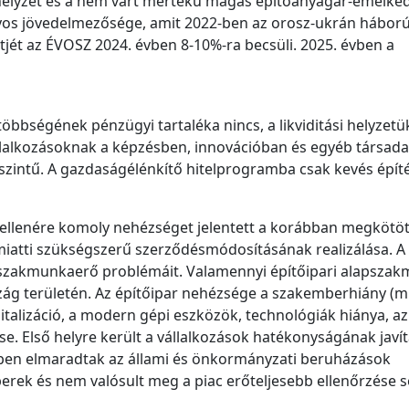
yhelyzet és a nem várt mértékű magas építőanyagár-emelke
nyos jövedelmezősége, amit 2022-ben az orosz-ukrán hábor
tjét az ÉVOSZ 2024. évben 8-10%-ra becsüli. 2025. évben a
öbbségének pénzügyi tartaléka nincs, a likviditási helyzet
vállalkozásoknak a képzésben, innovációban és egyéb társada
 szintű. A gazdaságélénkítő hitelprogramba csak kevés építé
 ellenére komoly nehézséget jelentett a korábban megkötöt
miatti szükségszerű szerződésmódosításának realizálása. A
ő szakmunkaerő problémáit. Valamennyi építőipari alapszak
ág területén. Az építőipar nehézsége a szakemberhiány (m
talizáció, a modern gépi eszközök, technológiák hiánya, az
ése. Első helyre került a vállalkozások hatékonyságának javít
ben elmaradtak az állami és önkormányzati beruházások
perek és nem valósult meg a piac erőteljesebb ellenőrzése 