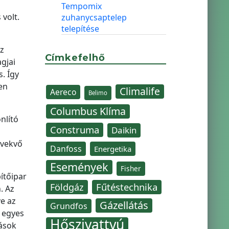
Tempomix
volt.
zuhanycsaptelep
telepítése
z
Címkefelhő
gjai
. Így
en
Climalife
Aereco
Belimo
Columbus Klíma
nlító
Construma
Daikin
övekvő
Danfoss
Energetika
Események
Fisher
ítőipar
Fűtéstechnika
Földgáz
. Az
e az
Gázellátás
Grundfos
 egyes
Hőszivattyú
zások