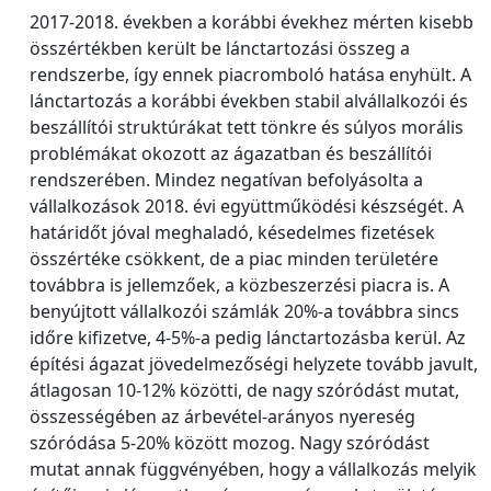
2017-2018. években a korábbi évekhez mérten kisebb
összértékben került be lánctartozási összeg a
rendszerbe, így ennek piacromboló hatása enyhült. A
lánctartozás a korábbi években stabil alvállalkozói és
beszállítói struktúrákat tett tönkre és súlyos morális
problémákat okozott az ágazatban és beszállítói
rendszerében. Mindez negatívan befolyásolta a
vállalkozások 2018. évi együttműködési készségét. A
határidőt jóval meghaladó, késedelmes fizetések
összértéke csökkent, de a piac minden területére
továbbra is jellemzőek, a közbeszerzési piacra is. A
benyújtott vállalkozói számlák 20%-a továbbra sincs
időre kifizetve, 4-5%-a pedig lánctartozásba kerül. Az
építési ágazat jövedelmezőségi helyzete tovább javult,
átlagosan 10-12% közötti, de nagy szóródást mutat,
összességében az árbevétel-arányos nyereség
szóródása 5-20% között mozog. Nagy szóródást
mutat annak függvényében, hogy a vállalkozás melyik