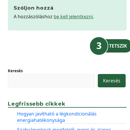
Szóljon hozzá
A hozzászóláshoz
be kell jelentkezni
.
3
TETSZIK
Keresés
Keresés
Legfrissebb cikkek
Hogyan javítható a légkondicionálás
energiahatékonysága
Szabványoknak megfelelő, gyors és alapos