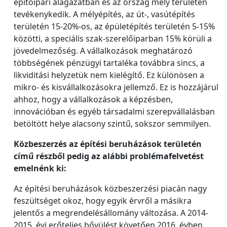
építőipari alágazatban és az ország mely területén
tevékenykedik. A mélyépítés, az út-, vasútépítés
területén 15-20%-os, az épületépítés területén 5-15%
közötti, a speciális szak-szerelőiparban 15% körüli a
jövedelmezőség. A vállalkozások meghatározó
többségének pénzügyi tartaléka továbbra sincs, a
likviditási helyzetük nem kielégítő. Ez különösen a
mikro- és kisvállalkozásokra jellemző. Ez is hozzájárul
ahhoz, hogy a vállalkozások a képzésben,
innovációban és egyéb társadalmi szerepvállalásban
betöltött helye alacsony szintű, sokszor semmilyen.
Közbeszerzés az építési beruházások területén
című részből pedig az alábbi problémafelvetést
emelnénk ki:
Az építési beruházások közbeszerzési piacán nagy
feszültséget okoz, hogy egyik érvről a másikra
jelentős a megrendelésállomány változása. A 2014-
2015. évi erőteljes bővülést követően 2016. évben