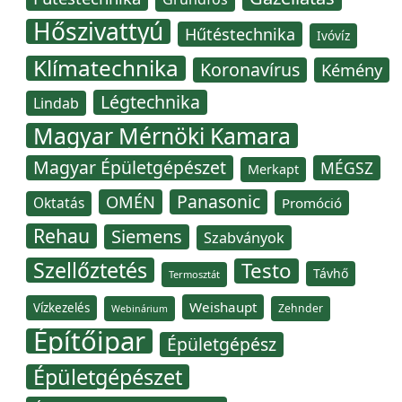
Hőszivattyú
Hűtéstechnika
Ivóvíz
Klímatechnika
Koronavírus
Kémény
Légtechnika
Lindab
Magyar Mérnöki Kamara
Magyar Épületgépészet
MÉGSZ
Merkapt
Panasonic
OMÉN
Oktatás
Promóció
Rehau
Siemens
Szabványok
Szellőztetés
Testo
Távhő
Termosztát
Weishaupt
Vízkezelés
Zehnder
Webinárium
Építőipar
Épületgépész
Épületgépészet