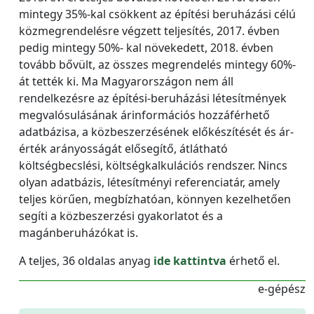
mintegy 35%-kal csökkent az építési beruházási célú
közmegrendelésre végzett teljesítés, 2017. évben
pedig mintegy 50%- kal növekedett, 2018. évben
tovább bővült, az összes megrendelés mintegy 60%-
át tették ki. Ma Magyarországon nem áll
rendelkezésre az építési-beruházási létesítmények
megvalósulásának árinformációs hozzáférhető
adatbázisa, a közbeszerzésének előkészítését és ár-
érték arányosságát elősegítő, átlátható
költségbecslési, költségkalkulációs rendszer. Nincs
olyan adatbázis, létesítményi referenciatár, amely
teljes körűen, megbízhatóan, könnyen kezelhetően
segíti a közbeszerzési gyakorlatot és a
magánberuházókat is.
A teljes, 36 oldalas anyag
ide kattintva
érhető el.
e-gépész