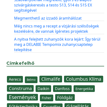
szivárgáskeresés a testo 513, 514 és 515 EX
segítségével
Megmenthető az izzadó áramhálózat
Még nincs meg a recept a vízjárási szélsőségek
kezelésére, de vannak ígéretes projektek
A nyitva felejtett zuhanyzók kora lejárt: Így térül
meg a DELABIE Tempomix zuhanycsaptelep
telepítése
Címkefelhő
Climalife
Columbus Klíma
Aereco
Belimo
Construma
Daikin
Danfoss
Energetika
Események
Földgáz
Fisher
Gázellátás
Fűtéstechnika
Grundfos