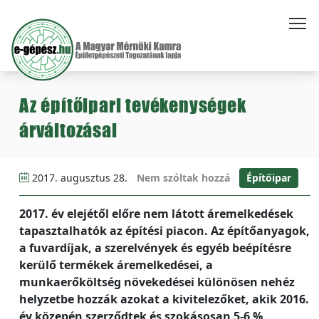
Az építőipari tevékenységek
árváltozásai
2017. augusztus 28.
Nem szóltak hozzá
Építőipar
2017. év elejétől előre nem látott áremelkedések
tapasztalhatók az építési piacon. Az építőanyagok,
a fuvardíjak, a szerelvények és egyéb beépítésre
kerülő termékek áremelkedései, a
munkaerőköltség növekedései különösen nehéz
helyzetbe hozzák azokat a kivitelezőket, akik 2016.
év közepén szerződtek és szokásosan 5-6 %