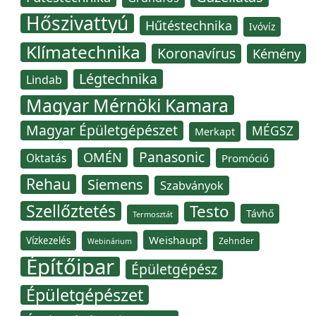
Hőszivattyú
Hűtéstechnika
Ivóvíz
Klímatechnika
Koronavírus
Kémény
Légtechnika
Lindab
Magyar Mérnöki Kamara
Magyar Épületgépészet
MÉGSZ
Merkapt
Panasonic
OMÉN
Oktatás
Promóció
Rehau
Siemens
Szabványok
Szellőztetés
Testo
Távhő
Termosztát
Weishaupt
Vízkezelés
Zehnder
Webinárium
Építőipar
Épületgépész
Épületgépészet