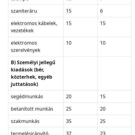
szaniteráru
15
6
elektromos kábelek,
15
15
vezetékek
elektromos
10
10
szerelvények
B) Személyi jellegű
kiadások (bér,
közterhek, egyéb
juttatások)
segédmunkás
20
15
betanított munkás
25
20
szakmunkás
35
25
termelésirányító,
37
23