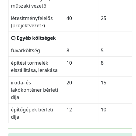
műszaki vezető
létesítményfelelős
40
25
(projektvezet?)
C) Egyéb költségek
fuvarköltség
8
5
építési törmelék
10
8
elszállítása, lerakása
iroda- és
20
15
lakókonténer bérleti
díja
építőgépek bérleti
12
10
díja