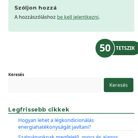
Szóljon hozzá
A hozzászóláshoz
be kell jelentkezni
.
50
TETSZIK
Keresés
Keresés
Legfrissebb cikkek
Hogyan lehet a légkondicionálás
energiahatékonyságát javítani?
Szabványoknak megfelelő, gyors és alapos