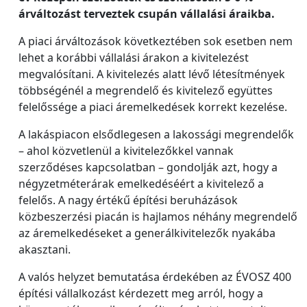
árváltozást terveztek csupán vállalási áraikba.
A piaci árváltozások következtében sok esetben nem
lehet a korábbi vállalási árakon a kivitelezést
megvalósítani. A kivitelezés alatt lévő létesítmények
többségénél a megrendelő és kivitelező együttes
felelőssége a piaci áremelkedések korrekt kezelése.
A lakáspiacon elsődlegesen a lakossági megrendelők
– ahol közvetlenül a kivitelezőkkel vannak
szerződéses kapcsolatban – gondolják azt, hogy a
négyzetméterárak emelkedéséért a kivitelező a
felelős. A nagy értékű építési beruházások
közbeszerzési piacán is hajlamos néhány megrendelő
az áremelkedéseket a generálkivitelezők nyakába
akasztani.
A valós helyzet bemutatása érdekében az ÉVOSZ 400
építési vállalkozást kérdezett meg arról, hogy a