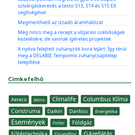
szivárgáskeresés a testo 513, 514 és 515 EX
segítségével
Megmenthető az izzadó áramhálózat
Még nincs meg a recept a vízjárási szélsőségek
kezelésére, de vannak ígéretes projektek
A nyitva felejtett zuhanyzók kora lejárt: Így térül
meg a DELABIE Tempomix zuhanycsaptelep
telepítése
Címkefelhő
Climalife
Columbus Klíma
Aereco
Belimo
Construma
Daikin
Danfoss
Energetika
Események
Földgáz
Fisher
Gázellátás
Fűtéstechnika
Grundfos