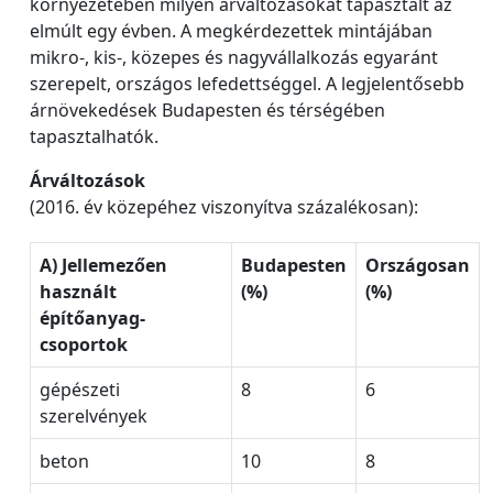
környezetében milyen árváltozásokat tapasztalt az
elmúlt egy évben. A megkérdezettek mintájában
mikro-, kis-, közepes és nagyvállalkozás egyaránt
szerepelt, országos lefedettséggel. A legjelentősebb
árnövekedések Budapesten és térségében
tapasztalhatók.
Árváltozások
(2016. év közepéhez viszonyítva százalékosan):
A) Jellemezően
Budapesten
Országosan
használt
(%)
(%)
építőanyag-
csoportok
gépészeti
8
6
szerelvények
beton
10
8