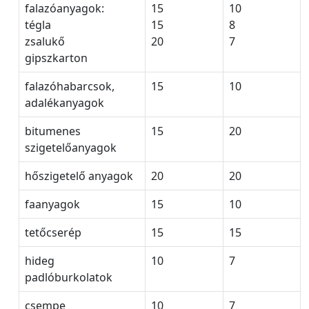
falazóanyagok:
15
10
tégla
15
8
zsalukő
20
7
gipszkarton
falazóhabarcsok,
15
10
adalékanyagok
bitumenes
15
20
szigetelőanyagok
hőszigetelő anyagok
20
20
faanyagok
15
10
tetőcserép
15
15
hideg
10
7
padlóburkolatok
csempe
10
7