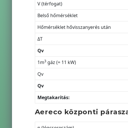
V (térfogat)
Belső hőmérséklet
Hőmérséklet hővisszanyerés után
ΔT
Qv
3
1m
gáz (= 11 kW)
Qv
Qv
Megtakarítás:
Aereco központi párasz
n (légcsereszám)