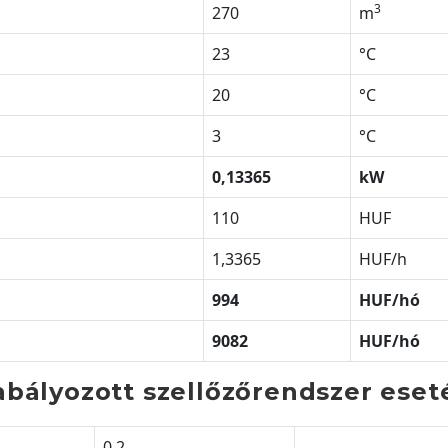
3
270
m
23
°C
20
°C
3
°C
0,13365
kW
110
HUF
1,3365
HUF/h
994
HUF/h
ó
9082
HUF/h
ó
abályozott szellőzőrendszer eset
0,2