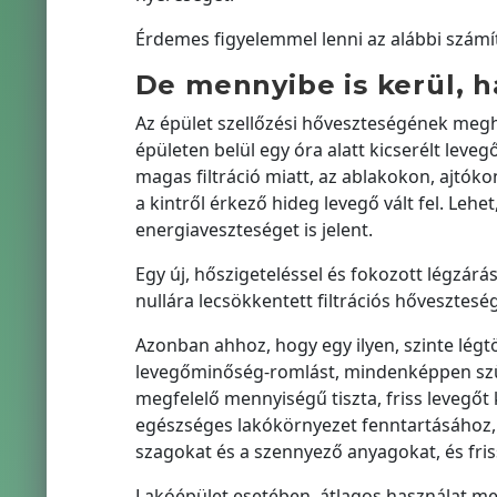
Érdemes figyelemmel lenni az alábbi számít
De mennyibe is kerül, h
Az épület szellőzési hőveszteségének megh
épületen belül egy óra alatt kicserélt leve
magas filtráció miatt, az ablakokon, ajtóko
a kintről érkező hideg levegő vált fel. Leh
energiaveszteséget is jelent.
Egy új, hőszigeteléssel és fokozott légzárás
nullára lecsökkentett filtrációs hőveszteség
Azonban ahhoz, hogy egy ilyen, szinte lég
levegőminőség-romlást, mindenképpen szük
megfelelő mennyiségű tiszta, friss levegőt 
egészséges lakókörnyezet fenntartásához, mi
szagokat és a szennyező anyagokat, és friss 
Lakóépület esetében, átlagos használat me