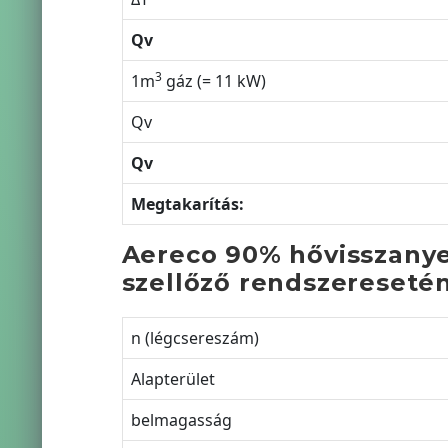
Qv
3
1m
gáz (= 11 kW)
Qv
Qv
Megtakarítás:
Aereco 90% hővisszanye
szellőző rendszereseté
n (légcsereszám)
Alapterület
belmagasság