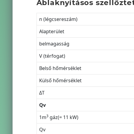
Ablaknyitásos szellőzte
n (légcsereszám)
Alapterület
belmagasság
V (térfogat)
Belső hőmérséklet
Külső hőmérséklet
ΔT
Qv
3
1m
gáz(= 11 kW)
Qv