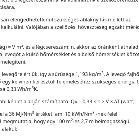
tására.
osan elengedhetetlenül szükséges ablaknyitás mellett az
l kalkulálni. Valójában a szellőzési hőveszteség egzakt méré
ág) = V m³, és a légcsereszám: n, akkor az óránként áthalad
 a levegőt a külső hőmérséklet és a belső hőmérséklet közöt
melegíteni.
3
levegőre értjük, így a sűrűsége 1,193 kg/m
. A levegő fajhő
egy kelvinen keresztüli felemeléséhez szükséges energia 0
3
ása 0,33 Wh/m
K.
bbi képlet alapján számítható: Qv = 0,33 × n × V × ΔT (watt)
3
3
el a 36 MJ/Nm
értéket, ami 10 kWh/Nm
-nek felel
2
ól megmutatja, hogy egy 100 m
-es 2,7 m belmagasságú
 alakul: