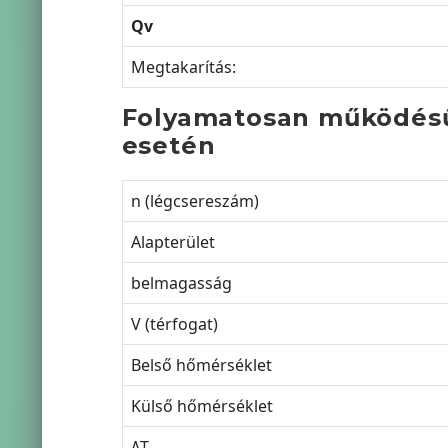
Qv
Megtakarítás:
Folyamatosan működésű 
esetén
n (légcsereszám)
Alapterület
belmagasság
V (térfogat)
Belső hőmérséklet
Külső hőmérséklet
ΔT