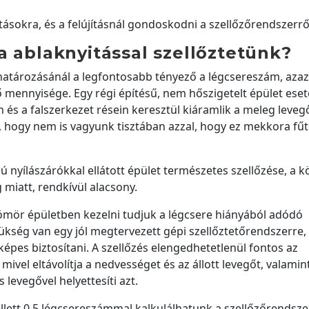
ásokra, és a felújításnál gondoskodni a szellőzőrendszerről
a ablaknyitással szellőztetünk?
atározásánál a legfontosabb tényező a légcsereszám, azaz
gő mennyisége. Egy régi építésű, nem hőszigetelt épület eset
n és a falszerkezet résein keresztül kiáramlik a meleg leveg
et, hogy nem is vagyunk tisztában azzal, hogy ez mekkora fűt
ú nyílászárókkal ellátott épület természetes szellőzése, a k
 miatt, rendkívül alacsony.
tömör épületben kezelni tudjuk a légcsere hiányából adódó
ség van egy jól megtervezett gépi szellőztetőrendszerre,
képes biztosítani. A szellőzés elengedhetetlenül fontos az
vel eltávolítja a nedvességet és az állott levegőt, valamin
levegővel helyettesíti azt.
llett 0,5 légcsereszámmal kalkulálhatunk a szellőzőrendsze