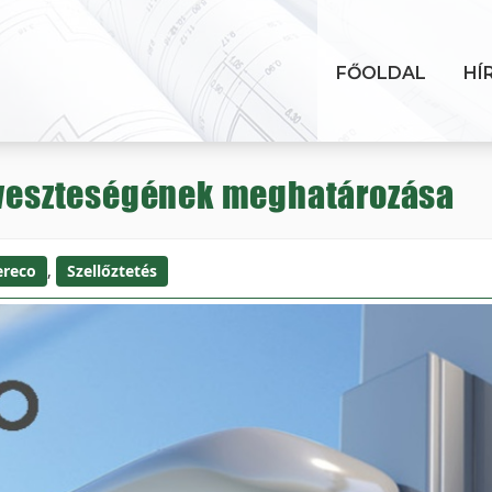
FŐOLDAL
HÍ
hőveszteségének meghatározása
ereco
,
Szellőztetés