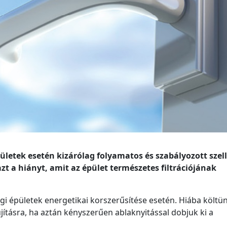
pületek esetén kizárólag folyamatos és szabályozott szell
t a hiányt, amit az épület természetes filtrációjának
égi épületek energetikai korszerűsítése esetén. Hiába költü
újításra, ha aztán kényszerűen ablaknyitással dobjuk ki a