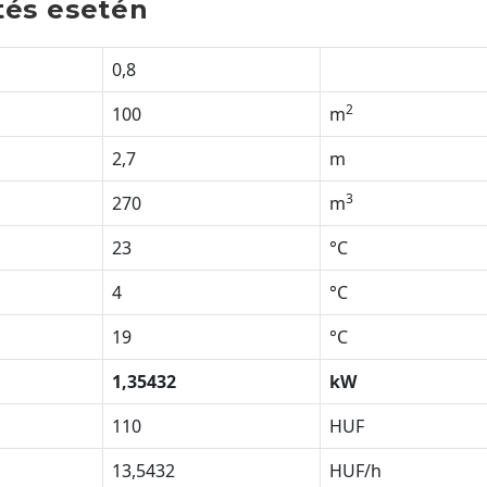
tés esetén
0,8
2
100
m
2,7
m
3
270
m
23
°C
4
°C
19
°C
1,35432
kW
110
HUF
13,5432
HUF/h