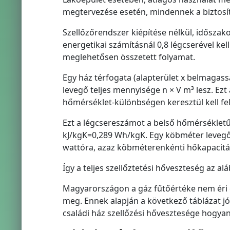
megtervezése esetén, mindennek a biztosí
Szellőzőrendszer kiépítése nélkül, időszak
energetikai számításnál 0,8 légcserével kel
meglehetősen összetett folyamat.
Egy ház térfogata (alapterület x belmagass
levegő teljes mennyisége n × V m³ lesz. Ezt
hőmérséklet-különbségen keresztül kell fel
Ezt a légcsereszámot a belső hőmérsékletű 
kJ/kgK=0,289 Wh/kgK. Egy köbméter levegő 
wattóra, azaz köbméterenkénti hőkapacit
Így a teljes szellőztetési hőveszteség az alá
Magyarországon a gáz fűtőértéke nem éri 
meg. Ennek alapján a következő táblázat j
családi ház szellőzési hővesztesége hogyan