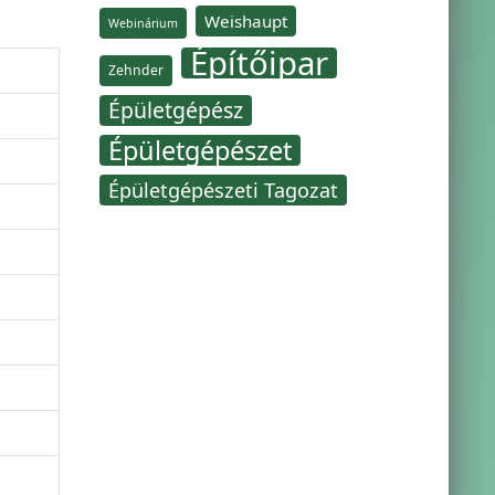
Weishaupt
Webinárium
Építőipar
Zehnder
Épületgépész
Épületgépészet
Épületgépészeti Tagozat