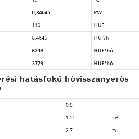
0,84645
kW
110
HUF
8,4645
HUF/h
6298
HUF/h
ó
3779
HUF/h
ó
rési hatásfokú hővisszanyerős
n
0,5
2
100
m
2,7
m