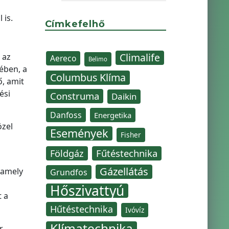
 is.
Címkefelhő
Climalife
 az
Aereco
Belimo
ében, a
Columbus Klíma
ő, amit
ési
Construma
Daikin
Danfoss
Energetika
özel
Események
Fisher
Fűtéstechnika
Földgáz
Gázellátás
 amely
Grundfos
Hőszivattyú
t a
Hűtéstechnika
Ivóvíz
Klímatechnika
r