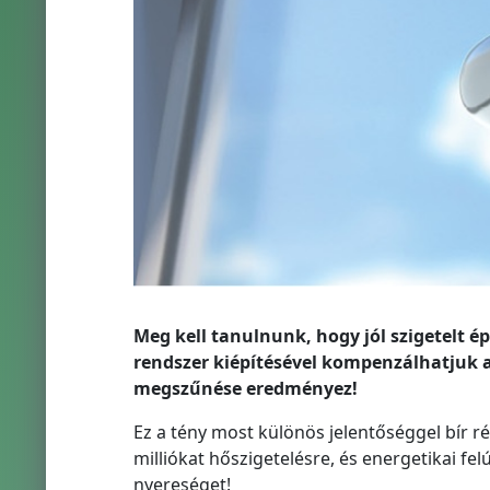
Meg kell tanulnunk, hogy jól szigetelt é
rendszer kiépítésével kompenzálhatjuk az
megszűnése eredményez!
Ez a tény most különös jelentőséggel bír r
milliókat hőszigetelésre, és energetikai fel
nyereséget!