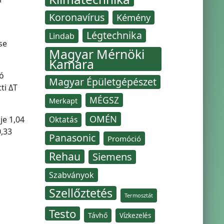
Koronavírus
Kémény
Légtechnika
Lindab
se
Magyar Mérnöki
Kamara
ó
Magyar Épületgépészet
ti ΔT
MÉGSZ
Merkapt
OMÉN
je 1,04
Oktatás
,33
Panasonic
Promóció
Rehau
Siemens
Szabványok
Szellőztetés
Termosztát
Testo
Távhő
Vízkezelés