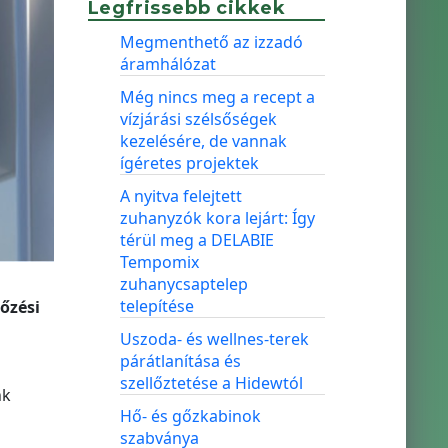
Legfrissebb cikkek
Megmenthető az izzadó
áramhálózat
Még nincs meg a recept a
vízjárási szélsőségek
kezelésére, de vannak
ígéretes projektek
A nyitva felejtett
zuhanyzók kora lejárt: Így
térül meg a DELABIE
Tempomix
zuhanycsaptelep
telepítése
őzési
Uszoda- és wellnes-terek
párátlanítása és
szellőztetése a Hidewtól
nk
Hő- és gőzkabinok
szabványa