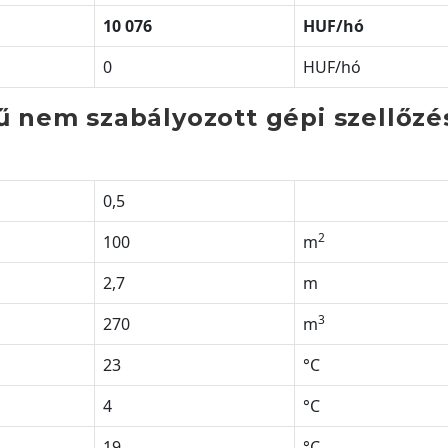
10 076
HUF/h
ó
0
HUF/hó
nem szabályozott gépi szellőzé
0,5
2
100
m
2,7
m
3
270
m
23
°C
4
°C
19
°C