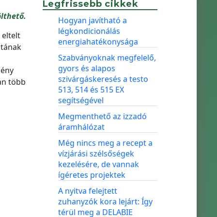
Legfrissebb cikkek
lthető.
Hogyan javítható a
légkondicionálás
eltelt
energiahatékonysága
atának
Szabványoknak megfelelő,
gyors és alapos
mény
szivárgáskeresés a testo
an több
513, 514 és 515 EX
segítségével
Megmenthető az izzadó
áramhálózat
Még nincs meg a recept a
vízjárási szélsőségek
kezelésére, de vannak
ígéretes projektek
A nyitva felejtett
zuhanyzók kora lejárt: Így
térül meg a DELABIE