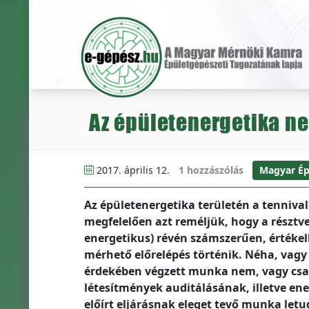
Az épületenergetika n
2017. április 12.
1 hozzászólás
Magyar Ép
Az épületenergetika területén a tenniva
megfelelően azt reméljük, hogy a résztv
energetikus) révén számszerűen, értéke
mérhető előrelépés történik. Néha, vagy
érdekében végzett munka nem, vagy csak 
létesítmények auditálásának, illetve en
előírt eljárásnak eleget tevő munka letu