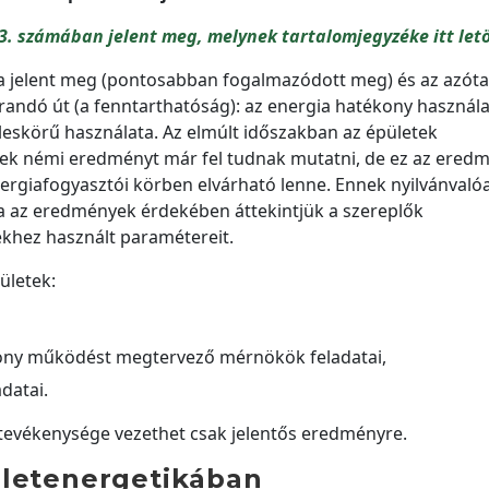
3. számában jelent meg, melynek tartalomjegyzéke itt letö
a jelent meg (pontosabban fogalmazódott meg) és az azóta 
járandó út (a fenntarthatóság): az energia hatékony használ
leskörű használata. Az elmúlt időszakban az épületek
tek némi eredményt már fel tudnak mutatni, de ez az ered
nergiafogyasztói körben elvárható lenne. Ennek nyilvánvaló
, ha az eredmények érdekében áttekintjük a szereplők
zekhez használt paramétereit.
ületek:
kony működést megtervező mérnökök feladatai,
datai.
tevékenysége vezethet csak jelentős eredményre.
ületenergetikában