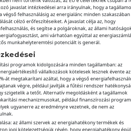
kben nem történik változás, az EU e célértéknek csupán a f
kozó javaslat intézkedései arra irányulnak, hogy a tagállam
e a végső felhasználásig az energialánc minden szakaszában
sát célzó erőfeszítéseiket. A javaslat célja az, hogy
elhasználás, és segítse a polgároknak, az állami hatóságo
ergiafogyasztást, ami várhatóan egyúttal az energiaszáml
tős munkahelyteremtési potenciált is generál.
ézkedései
rítási programok kidolgozására minden tagállamban: az
nergiaértékesítő vállalkozások kötelesek lesznek évente az
-át megtakarítani azáltal, hogy a végső energiafelhasznál
tanak végre, például javítják a fűtési rendszer hatékonysá
 szigetelik a tetőt. Alternatív megoldásként a tagállamok
karítási mechanizmusokat, például finanszírozási progra
lyek ugyanerre az eredményre vezetnek, de nem az
ulnak.
alása: az állami szervek az energiahatékony termékek és
azon jogi kötelezettségük révén, hogy energiahatékony épül