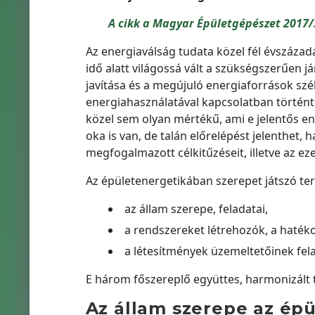
A cikk a Magyar Épületgépészet 2017/
Az energiaválság tudata közel fél évszázad
idő alatt világossá vált a szükségszerűen 
javítása és a megújuló energiaforrások szé
energiahasználatával kapcsolatban történ
közel sem olyan mértékű, ami e jelentős e
oka is van, de talán előrelépést jelenthet
megfogalmazott célkitűzéseit, illetve az e
Az épületenergetikában szerepet játszó ter
az állam szerepe, feladatai,
a rendszereket létrehozók, a haté
a létesítmények üzemeltetőinek fela
E három főszereplő együttes, harmonizált 
Az állam szerepe az ép