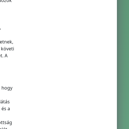
rdozók
A
etnek,
 követi
t. A
, hogy
látás
 és a
ottság