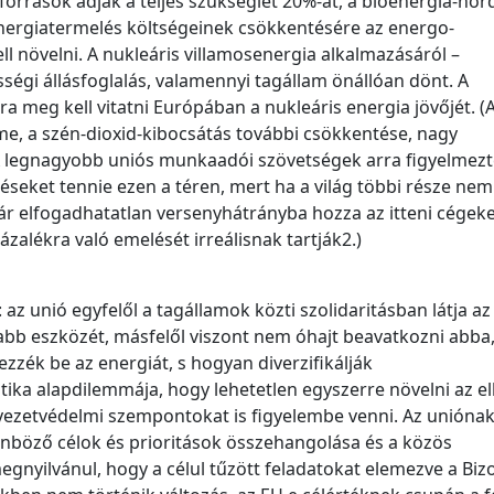
források adják a teljes szükséglet 20%-át, a bioenergia-ho
 energiatermelés költségeinek csökkentésére az energo-
ll növelni. A nukleáris villamosenergia alkalmazásáról –
ségi állásfoglalás, valamennyi tagállam önállóan dönt. A
meg kell vitatni Európában a nukleáris energia jövőjét. (
me, a szén-dioxid-kibocsátás további csökkentése, nagy
n. A legnagyobb uniós munkaadói szövetségek arra figyelmezt
eket tennie ezen a téren, mert ha a világ többi része nem
ár elfogadhatatlan versenyhátrányba hozza az itteni cégeke
alékra való emelését irreálisnak tartják2.)
az unió egyfelől a tagállamok közti szolidaritásban látja az
abb eszközét, másfelől viszont nem óhajt beavatkozni abba
zzék be az energiát, s hogyan diverzifikálják
tika alapdilemmája, hogy lehetetlen egyszerre növelni az el
nyezetvédelmi szempontokat is figyelembe venni. Az uniónak
nböző célok és prioritások összehangolása és a közös
egnyilvánul, hogy a célul tűzött feladatokat elemezve a Biz