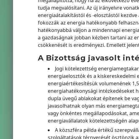
megállapította, hogy ha az elkövetkező éve
tudja megvalósítani. Az új irányelvre vonat
energiaátalakítástól és -elosztástól kezdv
fokozzák az energia hatékonyabb felhasználá
hatékonyabbá váljon a mindennapi energiaf
a gazdaságnak jobban kézben tartani az en
csökkenését is eredményezi. Emellett jelen
A Bizottság javasolt int
Jogi kötelezettség energiamegtaka
energiaelosztók és a kiskereskedelmi e
energiaértékesítésük volumenének 1,5%
energiahatékonysági intézkedéseket haj
dupla üvegű ablakokat építenek be vagy
javasolhatnak olyan más energiamegta
vagy önkéntes megállapodásokat, ame
energiavállalatok kötelezettségén alap
A közszféra példa értékű szerepváll
szolgáltatások térnyerését ösztönzik 