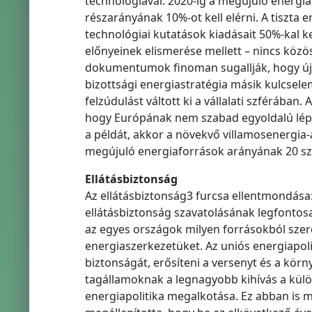
technológiával. 2020-ig a megújuló energia
részarányának 10%-ot kell elérni. A tiszta
technológiai kutatások kiadásait 50%-kal ke
előnyeinek elismerése mellett – nincs közös
dokumentumok finoman sugallják, hogy újra 
bizottsági energiastratégia másik kulcsele
felzúdulást váltott ki a vállalati szférába
hogy Európának nem szabad egyoldalú lépés
a példát, akkor a növekvő villamosenergia-
megújuló energiaforrások arányának 20 száz
Ellátásbiztonság
Az ellátásbiztonság3 furcsa ellentmondása: 
ellátásbiztonság szavatolásának legfontos
az egyes országok milyen forrásokból szere
energiaszerkezetüket. Az uniós energiapoli
biztonságát, erősíteni a versenyt és a kör
tagállamoknak a legnagyobb kihívás a külö
energiapolitika megalkotása. Ez abban is m