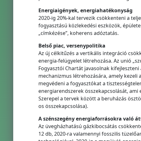
Energiaigények, energiahatékonyság
2020-ig 20%-kal tervezik csökkenteni a tel
fogyasztású közlekedési eszközök, épülete
„címkézése”, koherens adóztatás.
Belső piac, versenypolitika
Az új célkitűzés a vertikális integráció csö
energia-felügyelet létrehozása. Az unió „s
Fogyasztói Chartát javasolnak kifejleszten
mechanizmus létrehozására, amely kezeli 
megvédeni a fogyasztókat a tisztességtelen
energiarendszerek összekapcsolását, ami eg
Szerepel a tervek között a beruházás ösztö
os összekapcsolása).
A szénszegény energiaforrásokra való á
Az üvegházhatású gázkibocsátás csökkentése
12 db, 2020-ra valamennyi fosszilis tüzelő