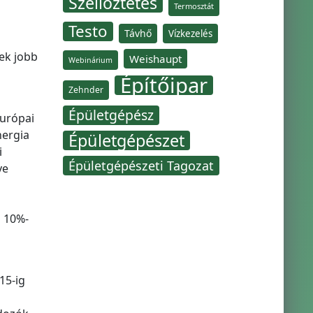
Szellőztetés
Termosztát
Testo
Távhő
Vízkezelés
ek jobb
Weishaupt
Webinárium
Építőipar
Zehnder
Épületgépész
európai
nergia
Épületgépészet
i
Épületgépészeti Tagozat
ve
b 10%-
15-ig