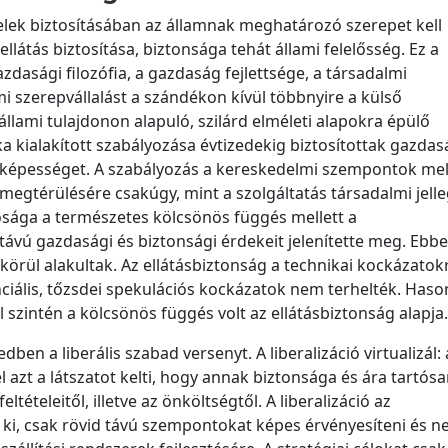
lek biztosításában az államnak meghatározó szerepet kell
ellátás biztosítása, biztonsága tehát állami felelősség. Ez a
dasági filozófia, a gazdaság fejlettsége, a társadalmi
 szerepvállalást a szándékon kívül többnyire a külső
llami tulajdonon alapuló, szilárd elméleti alapokra épülő
 kialakított szabályozása évtizedekig biztosítottak gazdas
képességet. A szabályozás a kereskedelmi szempontok mel
 megtérülésére csakúgy, mint a szolgáltatás társadalmi jelle
lósága a természetes kölcsönös függés mellett a
távú gazdasági és biztonsági érdekeit jelenítette meg. Ebbe
körül alakultak. Az ellátásbiztonság a technikai kockázatok
nanciális, tőzsdei spekulációs kockázatok nem terhelték. Haso
l szintén a kölcsönös függés volt az ellátásbiztonság alapja.
ben a liberális szabad versenyt. A liberalizáció virtualizál: 
el azt a látszatot kelti, hogy annak biztonsága és ára tartós
eltételeitől, illetve az önköltségtől. A liberalizáció az
 ki, csak rövid távú szempontokat képes érvényesíteni és n