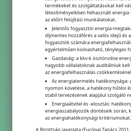
termékeket és szolgáltatásokat kell vá
létesítményeikben felhasznált energia 
az előírt felújítási munkálatokat.
Jelentős fogyasztói energia-megtak
díjmentes hozzáférés a valós idejű és 
fogyasztók számára energiafelhasznál
egyértelműen kiolvasható, tényleges fo
Gazdaság: a kkv-k ösztönzése energi
nagyobb vállalatoknak auditálniuk kel
az energiafelhasználás csökkentésének
Az energiatermelés hatékonysága: a
nyomon követése, a hatékony hűtési és 
stabil tervezésének alapjául szolgáló ne
Energiaátvitel és -elosztás: hatéko
energiaszabályozók döntéseik során, k
az energiahatékonysági kritériumokat.
A Bizottság javaslata (Európai Tanács 2011. 