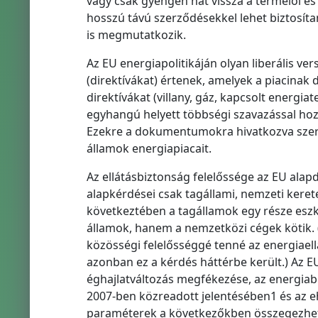
vagy csak gyengén hat vissza a termelői és s
hosszú távú szerződésekkel lehet biztosít
is megmutatkozik.
Az EU energiapolitikáján olyan liberális 
(direktívákat) értenek, amelyek a piacinak
direktívákat (villany, gáz, kapcsolt energi
egyhangú helyett többségi szavazással hoz
Ezekre a dokumentumokra hivatkozva szer
államok energiapiacait.
Az ellátásbiztonság felelőssége az EU ala
alapkérdései csak tagállami, nemzeti kerete
következtében a tagállamok egy része eszk
államok, hanem a nemzetközi cégek kötik. 
közösségi felelősséggé tenné az energiael
azonban ez a kérdés háttérbe került.) Az EU 
éghajlatváltozás megfékezése, az energiab
2007-ben közreadott jelentésében1 és az 
paraméterek a következőkben összegezhe