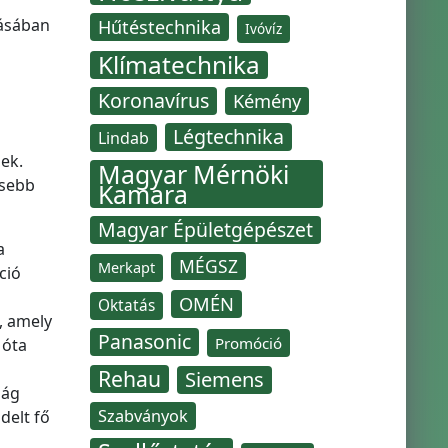
dásában
Hűtéstechnika
Ivóvíz
Klímatechnika
Koronavírus
Kémény
Légtechnika
Lindab
ek.
Magyar Mérnöki
isebb
Kamara
Magyar Épületgépészet
a
MÉGSZ
Merkapt
ció
z
OMÉN
Oktatás
, amely
Panasonic
Promóció
 óta
Rehau
Siemens
ság
Szabványok
delt fő