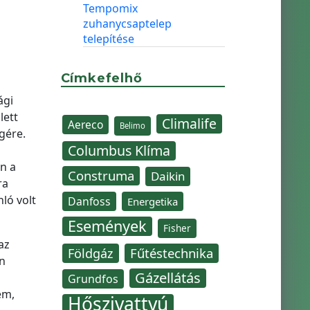
Tempomix
zuhanycsaptelep
telepítése
Címkefelhő
ági
lett
Climalife
Aereco
Belimo
gére.
Columbus Klíma
n a
Construma
Daikin
ra
nló volt
Danfoss
Energetika
Események
Fisher
az
Fűtéstechnika
Földgáz
an
Gázellátás
Grundfos
em,
Hőszivattyú