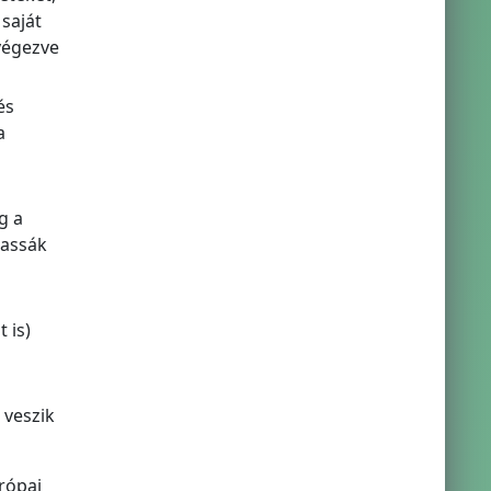
saját
végezve
és
a
g a
hassák
 is)
 veszik
urópai