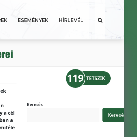
|
REK
ESEMÉNYEK
HÍRLEVÉL
rei
119
TETSZIK
nek
Keresés
an
 a cél
Keresés
rban a
miféle