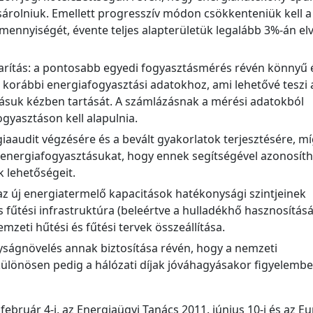
sárolniuk. Emellett progresszív módon csökkenteniük kell a 
mennyiségét, évente teljes alapterületük legalább 3%-án el
arítás: a pontosabb egyedi fogyasztásmérés révén könnyű 
a korábbi energiafogyasztási adatokhoz, ami lehetővé teszi 
ásuk kézben tartását. A számlázásnak a mérési adatokból
gyasztáson kell alapulnia.
aaudit végzésére és a bevált gyakorlatok terjesztésére, mí
l energiafogyasztásukat, hogy ennek segítségével azonosít
 lehetőségeit.
z új energiatermelő kapacitások hatékonysági szintjeinek
fűtési infrastruktúra (beleértve a hulladékhő hasznosítását
mzeti hűtési és fűtési tervek összeállítása.
nyságnövelés annak biztosítása révén, hogy a nemzeti
ülönösen pedig a hálózati díjak jóváhagyásakor figyelembe
február 4-i, az Energiaügyi Tanács 2011. június 10-i és az E