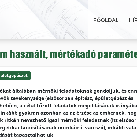
FŐOLDAL
HÍ
em használt, mértékadó paraméte
ületgépészet
lókat általában mérnöki feladatoknak gondoljuk, és en
evők tevékenysége (elsősorban építész, épületgépész és
lhetően, a célul tűzött feladatok megoldásának irányáb
 inkább gyakran azonban az az érzése az embernek, hogy
ritkán nevezhető igazi mérnöki feladatnak (itt elsőso
ergetikai tanúsításának munkáiról van szó), inkább vala
dását tapasztalhatjuk.