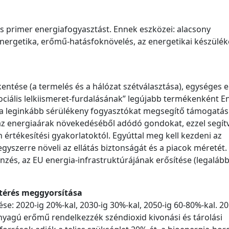
jes primer energiafogyasztást. Ennek eszközei: alacsony
nergetika, erőmű-hatásfoknövelés, az energetikai készülék
kkentése (a termelés és a hálózat szétválasztása), egységes 
zociális lelkiismeret-furdalásának” legújabb termékenként E
i a leginkább sérülékeny fogyasztókat megsegítő támogatás
az energiaárak növekedéséből adódó gondokat, ezzel segít
 értékesítési gyakorlatoktól. Egyúttal meg kell kezdeni az
yszerre növeli az ellátás biztonságát és a piacok méretét.
nzés, az EU energia-infrastruktúrájának erősítése (legaláb
ttérés meggyorsítása
: 2020-ig 20%-kal, 2030-ig 30%-kal, 2050-ig 60-80%-kal. 20
anyagú erőmű rendelkezzék széndioxid kivonási és tárolási