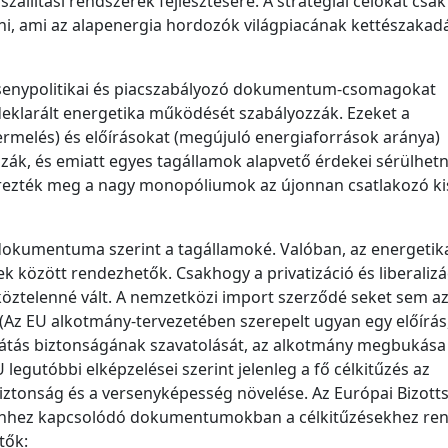
zállítási rendszerek fejlesztésére. A stratégiai célokat csak
ani, ami az alapenergia hordozók világpiacának kettészaka
versenypolitikai és piacszabályozó dokumentum-csomagokat
 deklarált energetika működését szabályozzák. Ezeket a
atermelés) és előírásokat (megújuló energiaforrások aránya)
zák, és emiatt egyes tagállamok alapvető érdekei sérülhetn
ezték meg a nagy monopóliumok az újonnan csatlakozó k
pdokumentuma szerint a tagállamoké. Valóban, az energetik
k között rendezhetők. Csakhogy a privatizáció és liberalizá
öztelenné vált. A nemzetközi import szerződé seket sem a
(Az EU alkotmány-tervezetében szerepelt ugyan egy előírás
látás biztonságának szavatolását, az alkotmány megbukása
legutóbbi elképzelései szerint jelenleg a fő célkitűzés az
iztonság és a versenyképesség növelése. Az Európai Bizott
ehhez kapcsolódó dokumentumokban a célkitűzésekhez ren
tők: