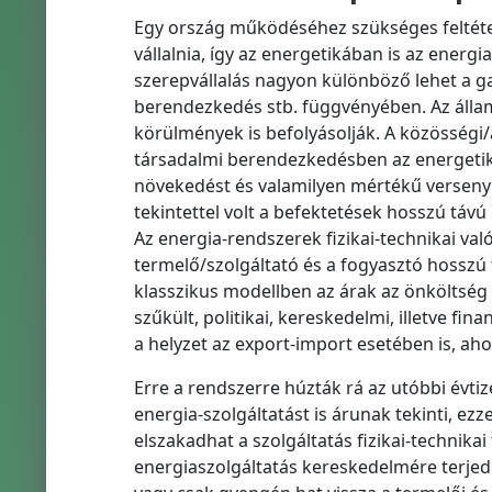
Egy ország működéséhez szükséges feltéte
vállalnia, így az energetikában is az energia
szerepvállalás nagyon különböző lehet a gaz
berendezkedés stb. függvényében. Az állami
körülmények is befolyásolják. A közösségi/á
társadalmi berendezkedésben az energetika
növekedést és valamilyen mértékű verseny
tekintettel volt a befektetések hosszú távú
Az energia-rendszerek fizikai-technikai va
termelő/szolgáltató és a fogyasztó hosszú 
klasszikus modellben az árak az önköltség 
szűkült, politikai, kereskedelmi, illetve fi
a helyzet az export-import esetében is, aho
Erre a rendszerre húzták rá az utóbbi évtized
energia-szolgáltatást is árunak tekinti, ezz
elszakadhat a szolgáltatás fizikai-technikai f
energiaszolgáltatás kereskedelmére terjed