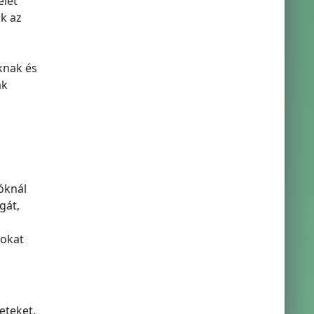
elét
ok az
knak és
ák
óknál
gát,
mokat
eteket,