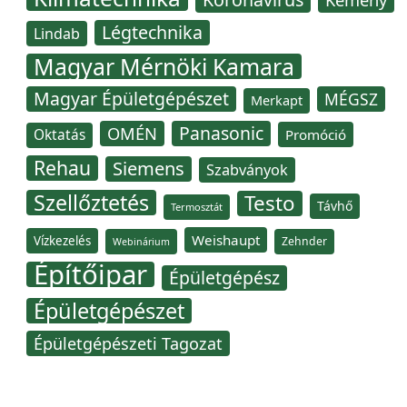
Légtechnika
Lindab
Magyar Mérnöki Kamara
Magyar Épületgépészet
MÉGSZ
Merkapt
Panasonic
OMÉN
Oktatás
Promóció
Rehau
Siemens
Szabványok
Szellőztetés
Testo
Távhő
Termosztát
Weishaupt
Vízkezelés
Zehnder
Webinárium
Építőipar
Épületgépész
Épületgépészet
Épületgépészeti Tagozat