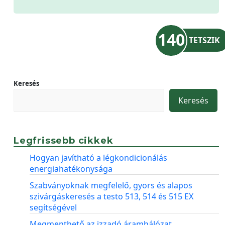
140
TETSZIK
Keresés
Keresés
Legfrissebb cikkek
Hogyan javítható a légkondicionálás
energiahatékonysága
Szabványoknak megfelelő, gyors és alapos
szivárgáskeresés a testo 513, 514 és 515 EX
segítségével
Megmenthető az izzadó áramhálózat