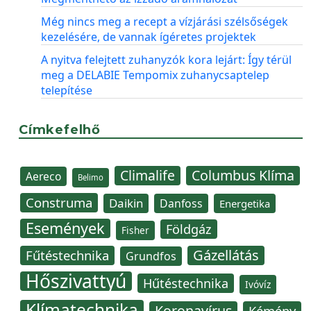
Még nincs meg a recept a vízjárási szélsőségek
kezelésére, de vannak ígéretes projektek
A nyitva felejtett zuhanyzók kora lejárt: Így térül
meg a DELABIE Tempomix zuhanycsaptelep
telepítése
Címkefelhő
Climalife
Columbus Klíma
Aereco
Belimo
Construma
Daikin
Danfoss
Energetika
Események
Földgáz
Fisher
Gázellátás
Fűtéstechnika
Grundfos
Hőszivattyú
Hűtéstechnika
Ivóvíz
Klímatechnika
Koronavírus
Kémény