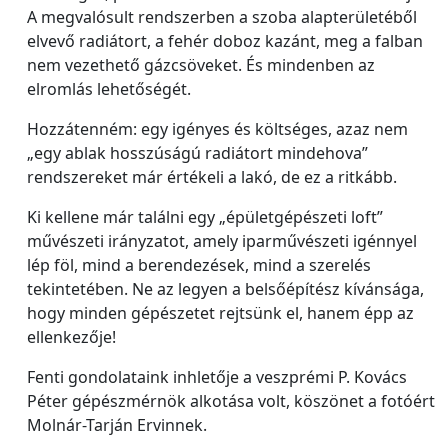
A megvalósult rendszerben a szoba alapterületéből
elvevő radiátort, a fehér doboz kazánt, meg a falban
nem vezethető gázcsöveket. És mindenben az
elromlás lehetőségét.
Hozzátenném: egy igényes és költséges, azaz nem
„egy ablak hosszúságú radiátort mindehova”
rendszereket már értékeli a lakó, de ez a ritkább.
Ki kellene már találni egy „épületgépészeti loft”
művészeti irányzatot, amely iparművészeti igénnyel
lép föl, mind a berendezések, mind a szerelés
tekintetében. Ne az legyen a belsőépítész kívánsága,
hogy minden gépészetet rejtsünk el, hanem épp az
ellenkezője!
Fenti gondolataink inhletője a veszprémi P. Kovács
Péter gépészmérnök alkotása volt, köszönet a fotóért
Molnár-Tarján Ervinnek.