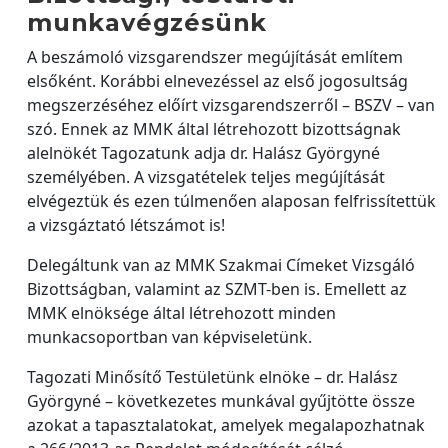
munkavégzésünk
A beszámoló vizsgarendszer megújítását említem
elsőként. Korábbi elnevezéssel az első jogosultság
megszerzéséhez előírt vizsgarendszerről – BSZV – van
szó. Ennek az MMK által létrehozott bizottságnak
alelnökét Tagozatunk adja dr. Halász Györgyné
személyében. A vizsgatételek teljes megújítását
elvégeztük és ezen túlmenően alaposan felfrissítettük
a vizsgáztató létszámot is!
Delegáltunk van az MMK Szakmai Címeket Vizsgáló
Bizottságban, valamint az SZMT-ben is. Emellett az
MMK elnöksége által létrehozott minden
munkacsoportban van képviseletünk.
Tagozati Minősítő Testületünk elnöke – dr. Halász
Györgyné – következetes munkával gyűjtötte össze
azokat a tapasztalatokat, amelyek megalapozhatnak