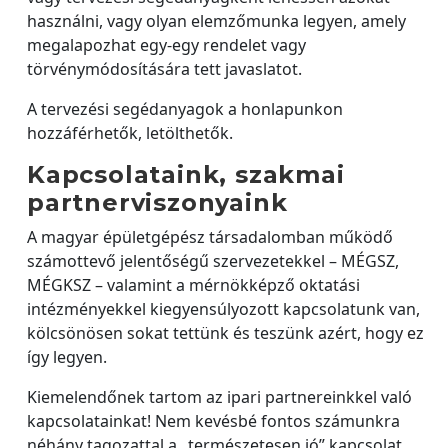
használni, vagy olyan elemzőmunka legyen, amely
megalapozhat egy-egy rendelet vagy
törvénymódosítására tett javaslatot.
A tervezési segédanyagok a honlapunkon
hozzáférhetők, letölthetők.
Kapcsolataink, szakmai
partnerviszonyaink
A magyar épületgépész társadalomban működő
számottevő jelentőségű szervezetekkel – MÉGSZ,
MÉGKSZ – valamint a mérnökképző oktatási
intézményekkel kiegyensúlyozott kapcsolatunk van,
kölcsönösen sokat tettünk és teszünk azért, hogy ez
így legyen.
Kiemelendőnek tartom az ipari partnereinkkel való
kapcsolatainkat! Nem kevésbé fontos számunkra
néhány tagozattal a „természetesen jó” kapcsolat.