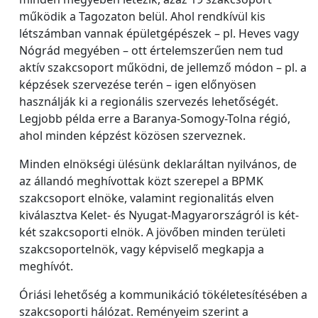
működik a Tagozaton belül. Ahol rendkívül kis
létszámban vannak épületgépészek – pl. Heves vagy
Nógrád megyében – ott értelemszerűen nem tud
aktív szakcsoport működni, de jellemző módon – pl. a
képzések szervezése terén – igen előnyösen
használják ki a regionális szervezés lehetőségét.
Legjobb példa erre a Baranya-Somogy-Tolna régió,
ahol minden képzést közösen szerveznek.
Minden elnökségi ülésünk deklaráltan nyilvános, de
az állandó meghívottak közt szerepel a BPMK
szakcsoport elnöke, valamint regionalitás elven
kiválasztva Kelet- és Nyugat-Magyarországról is két-
két szakcsoporti elnök. A jövőben minden területi
szakcsoportelnök, vagy képviselő megkapja a
meghívót.
Óriási lehetőség a kommunikáció tökéletesítésében a
szakcsoporti hálózat. Reményeim szerint a