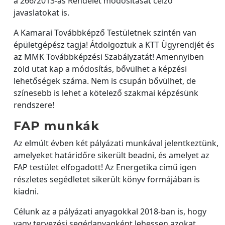
a 266/2013-as Rendelet módosítását célzó
javaslatokat is.
A Kamarai Továbbképző Testületnek szintén van
épületgépész tagja! Átdolgoztuk a KTT Ügyrendjét és
az MMK Továbbképzési Szabályzatát! Amennyiben
zöld utat kap a módosítás, bővülhet a képzési
lehetőségek száma. Nem is csupán bővülhet, de
színesebb is lehet a kötelező szakmai képzésünk
rendszere!
FAP munkák
Az elmúlt évben két pályázati munkával jelentkeztünk,
amelyeket határidőre sikerült beadni, és amelyet az
FAP testület elfogadott! Az Energetika című igen
részletes segédletet sikerült könyv formájában is
kiadni.
Célunk az a pályázati anyagokkal 2018-ban is, hogy
vagy tervezési segédanyagként lehessen azokat