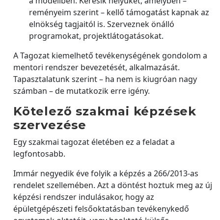
a modellben. Keresik helyüket, amelyben –
reményeim szerint – kellő támogatást kapnak az
elnökség tagjaitól is. Szerveznek önálló
programokat, projektlátogatásokat.
A Tagozat kiemelhető tevékenységének gondolom a
mentori rendszer bevezetését, alkalmazását.
Tapasztalatunk szerint – ha nem is kiugróan nagy
számban – de mutatkozik erre igény.
Kötelező szakmai képzések
szervezése
Egy szakmai tagozat életében ez a feladat a
legfontosabb.
Immár negyedik éve folyik a képzés a 266/2013-as
rendelet szellemében. Azt a döntést hoztuk meg az új
képzési rendszer indulásakor, hogy az
épületgépészeti felsőoktatásban tevékenykedő