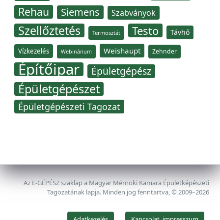
Rehau
Siemens
Szabványok
Szellőztetés
Testo
Távhő
Termosztát
Weishaupt
Vízkezelés
Zehnder
Webinárium
Építőipar
Épületgépész
Épületgépészet
Épületgépészeti Tagozat
Az E-GÉPÉSZ szaklap a Magyar Mérnöki Kamara Épületképészeti
Tagozatának lapja. Minden jog fenntartva, © 2009–2026
Adatkezelés
Kapcsolat, impresszum