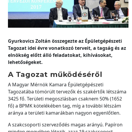
Gyurkovics Zoltán összegezte az Épületgépészeti
Tagozat idei évre vonatkozó terveit, a tagság és az
elnökség előtt álló feladatokat, kihívásokat,
lehetőségeket.
A Tagozat működéséről
A Magyar Mérnök Kamara Épületgépészeti
Tagozatába tömörült tervezők és szakértők létszáma
3425 fő. Területi megoszlásban csaknem 50% (1652
fő) a BPMK kötelékében tag, míg a további létszám
aránya a területi kamarákban nagyon egyenlőtlen.
A szakcsoporti szerveződés magas arányú. Papíron
minden megyében létezik, azaz 19 szakcsoport