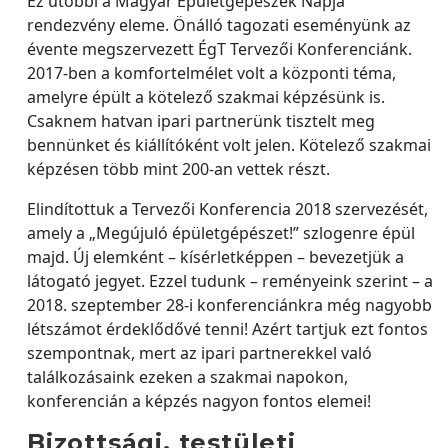
Ez utóbbi a Magyar Épületgépészek Napja
rendezvény eleme. Önálló tagozati eseményünk az
évente megszervezett ÉgT Tervezői Konferenciánk.
2017-ben a komfortelmélet volt a központi téma,
amelyre épült a kötelező szakmai képzésünk is.
Csaknem hatvan ipari partnerünk tisztelt meg
bennünket és kiállítóként volt jelen. Kötelező szakmai
képzésen több mint 200-an vettek részt.
Elindítottuk a Tervezői Konferencia 2018 szervezését,
amely a „Megújuló épületgépészet!” szlogenre épül
majd. Új elemként – kísérletképpen – bevezetjük a
látogató jegyet. Ezzel tudunk – reményeink szerint – a
2018. szeptember 28-i konferenciánkra még nagyobb
létszámot érdeklődővé tenni! Azért tartjuk ezt fontos
szempontnak, mert az ipari partnerekkel való
találkozásaink ezeken a szakmai napokon,
konferencián a képzés nagyon fontos elemei!
Bizottsági, testületi