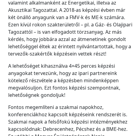
valamint alkalmanként az Energetikai, illetva az
Akusztikai Tagozattal. A 2018-as képzési évben már
két önálló anyagunk van a FMV-k és ME-k számára.
Ezen kívül rokon szakterületről – pl. a Gáz- és Olajipari
Tagozattól – is van elfogadott törzsanyag. Az más
kérdés, hogy jobbára azzal az átmenetinek gondolt
lehetőséggel éltek az érintett nyilvántartottak, hogy a
tervezők-szakértők képzésein vettek részt!
A lehetőséget kihasználva 4×45 perces képzési
anyagokat tervezünk, hogy az ipari partnereink
kötelező részvétele a képzésben mindenképpen
megvalósuljon. Ezt fontos képzési szempontnak,
lehetőségnek gondoljuk!
Fontos megemlíteni a szakmai napokhoz,
konferenciákhoz kapcsolt képzéseink rendszerét is.
Szakmai napok a felsőfokú képzési intézményekhez
kapcsolódnak: Debrecenhez, Pécshez és a BME-hez.