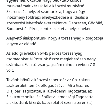
egyetemek oktatóit, vagy beoktató külsős
munkatársait kérjük fel a képzési munkára!
Szerencsés helyzet számunkra, hogy a négy
intézmény földrajzi elhelyezkedése is ideális a
szervezési lehetőségeket tekintve. Debrecen, Gödöllő,
Budapest és Pécs jelentik ezeket a helyszíneket.
Alapvető álláspontunk, hogy a törzsanyag kidolgozója
legyen az előadó!
Az eddigi években 6×45 perces törzsanyag
csomagokat állítottunk össze meglehetősen nagy
számban. Ez a törzsanyagszám minden évben 7-8
volt.
Tovább bővül a képzési repertoár az ún. rokon
szakterületi témák elfogadásával. Mi a Gáz- és
Olajipari Tagozattal, a Tűzvédelmi Tagozattal, az
Elektrotechnikai és Épületvillamossági Tagozattal
alakítottunk ki erős kapcsolatot ezen a téren (is),