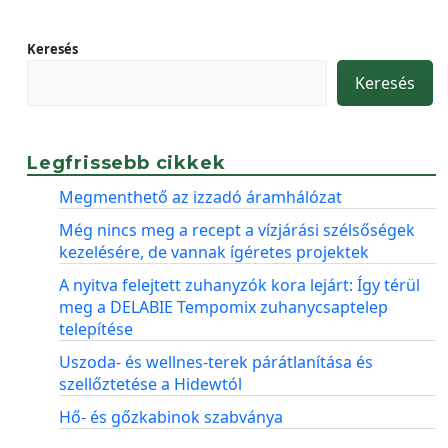
Keresés
Keresés
Legfrissebb cikkek
Megmenthető az izzadó áramhálózat
Még nincs meg a recept a vízjárási szélsőségek
kezelésére, de vannak ígéretes projektek
A nyitva felejtett zuhanyzók kora lejárt: Így térül
meg a DELABIE Tempomix zuhanycsaptelep
telepítése
Uszoda- és wellnes-terek párátlanítása és
szellőztetése a Hidewtól
Hő- és gőzkabinok szabványa