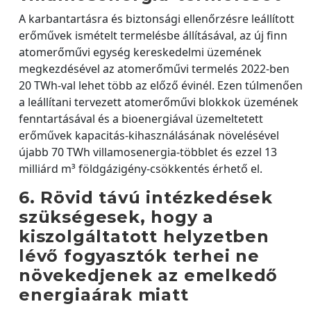
A karbantartásra és biztonsági ellenőrzésre leállított
erőművek ismételt termelésbe állításával, az új finn
atomerőművi egység kereskedelmi üzemének
megkezdésével az atomerőművi termelés 2022-ben
20 TWh-val lehet több az előző évinél. Ezen túlmenően
a leállítani tervezett atomerőművi blokkok üzemének
fenntartásával és a bioenergiával üzemeltetett
erőművek kapacitás-kihasználásának növelésével
újabb 70 TWh villamosenergia-többlet és ezzel 13
milliárd m³ földgázigény-csökkentés érhető el.
6. Rövid távú intézkedések
szükségesek, hogy a
kiszolgáltatott helyzetben
lévő fogyasztók terhei ne
növekedjenek az emelkedő
energiaárak miatt