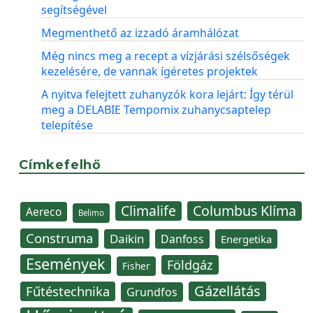
segítségével
Megmenthető az izzadó áramhálózat
Még nincs meg a recept a vízjárási szélsőségek
kezelésére, de vannak ígéretes projektek
A nyitva felejtett zuhanyzók kora lejárt: Így térül
meg a DELABIE Tempomix zuhanycsaptelep
telepítése
Címkefelhő
Climalife
Columbus Klíma
Aereco
Belimo
Construma
Daikin
Danfoss
Energetika
Események
Földgáz
Fisher
Gázellátás
Fűtéstechnika
Grundfos