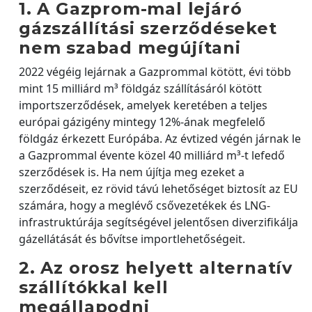
1. A Gazprom-mal lejáró
gázszállítási szerződéseket
nem szabad megújítani
2022 végéig lejárnak a Gazprommal kötött, évi több
mint 15 milliárd m³ földgáz szállításáról kötött
importszerződések, amelyek keretében a teljes
európai gázigény mintegy 12%-ának megfelelő
földgáz érkezett Európába. Az évtized végén járnak le
a Gazprommal évente közel 40 milliárd m³-t lefedő
szerződések is. Ha nem újítja meg ezeket a
szerződéseit, ez rövid távú lehetőséget biztosít az EU
számára, hogy a meglévő csővezetékek és LNG-
infrastruktúrája segítségével jelentősen diverzifikálja
gázellátását és bővítse importlehetőségeit.
2. Az orosz helyett alternatív
szállítókkal kell
megállapodni