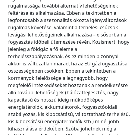
rugalmassága további alternatív lehetőségeinek
feltárása és alkalmazása. Ebben a tekintetben a
legfontosabb a szezonalitás okozta igényváltozások
rugalmas követése, valamint a terhelési csúcsok
levágási lehetőségeinek alkalmazása – elsősorban a
fogyasztás időbeli ütemezése révén. Közismert, hogy
jelenleg a földgáz a fő eleme a
terhelésszabályozásnak, és ez minden bizonnyal
akkor is változatlan marad, ha az EU gázfogyasztása
összességében csökken. Ebben a tekintetben a
kormányok felelőssége a legnagyobb, hogy
megfelelő intézkedéseket hozzanak a rendelkezésre
álló további lehetőségek (hálózatfejlesztés, nagy
kapacitású és hosszú ideig működőképes
energiatárolók, akkumulátorok, fogyasztóoldali
szabályozás, kis kibocsátású, változtatható terhelésű,
kis kibocsátású energiatermelők stb.) minél jobb
kihasználása érdekében. Szóba jöhetnek még a