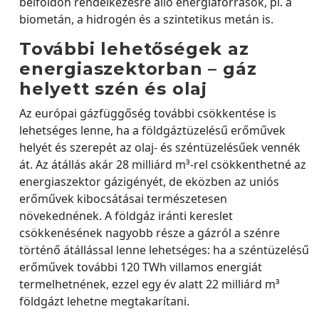
belföldön rendelkezésre álló energiaforrások, pl. a
biometán, a hidrogén és a szintetikus metán is.
További lehetőségek az
energiaszektorban – gáz
helyett szén és olaj
Az európai gázfüggőség további csökkentése is
lehetséges lenne, ha a földgáztüzelésű erőművek
helyét és szerepét az olaj- és széntüzelésűek vennék
át. Az átállás akár 28 milliárd m³-rel csökkenthetné az
energiaszektor gázigényét, de eközben az uniós
erőművek kibocsátásai természetesen
növekednének. A földgáz iránti kereslet
csökkenésének nagyobb része a gázról a szénre
történő átállással lenne lehetséges: ha a széntüzelésű
erőművek további 120 TWh villamos energiát
termelhetnének, ezzel egy év alatt 22 milliárd m³
földgázt lehetne megtakarítani.