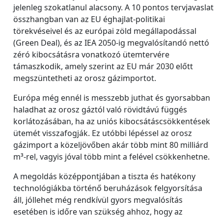
jelenleg szokatlanul alacsony. A 10 pontos tervjavaslat
összhangban van az EU éghajlat-politikai
törekvéseivel és az európai zöld megállapodással
(Green Deal), és az IEA 2050-ig megvalósítandó nettó
zéró kibocsátásra vonatkozó ütemtervére
támaszkodik, amely szerint az EU már 2030 előtt
megszüntetheti az orosz gázimportot.
Európa még ennél is messzebb juthat és gyorsabban
haladhat az orosz gáztól való rövidtávú függés
korlátozásában, ha az uniós kibocsátáscsökkentések
ütemét visszafogják. Ez utóbbi lépéssel az orosz
gázimport a közeljövőben akár több mint 80 milliárd
m³-rel, vagyis jóval több mint a felével csökkenhetne.
A megoldás középpontjában a tiszta és hatékony
technológiákba történő beruházások felgyorsítása
áll, jóllehet még rendkívül gyors megvalósítás
esetében is időre van szükség ahhoz, hogy az