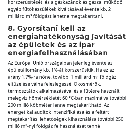
korszerűsítését, és a gázkazánok és gázzal működő
egyéb fűtőkészülékek kiváltásával évente kb. 2
milliárd m³ földgázt lehetne megtakarítani.
8. Gyorsítani kell az
energiahatékonyság javítását
az épületek és az ipar
energiafelhasználásában
Az Európai Unió országaiban jelenleg évente az
épületállomány kb. 1%-át korszerűsítik. Ha ez az
arány 1,7%-ra nőne, további 1 milliárd m³ földgáz
eltüzelése válna feleslegessé. Okosmérők,
termosztátok alkalmazásával és a fűtésre használt
melegvíz hőmérsékletét 60 °C-ban maximálva további
200 millió köbméter lenne megtakarítható. Az
energetikai auditok intenzifikálása és a feltárt
megtakarítási lehetőségek kihasználása további 250
millió m³-nyi földgáz felhasználását tenné