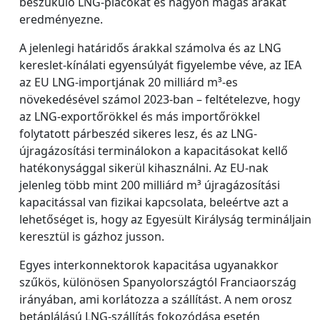
beszűkülő LNG-piacokat és nagyon magas árakat
eredményezne.
A jelenlegi határidős árakkal számolva és az LNG
kereslet-kínálati egyensúlyát figyelembe véve, az IEA
az EU LNG-importjának 20 milliárd m³-es
növekedésével számol 2023-ban – feltételezve, hogy
az LNG-exportőrökkel és más importőrökkel
folytatott párbeszéd sikeres lesz, és az LNG-
újragázosítási terminálokon a kapacitásokat kellő
hatékonysággal sikerül kihasználni. Az EU-nak
jelenleg több mint 200 milliárd m³ újragázosítási
kapacitással van fizikai kapcsolata, beleértve azt a
lehetőséget is, hogy az Egyesült Királyság termináljain
keresztül is gázhoz jusson.
Egyes interkonnektorok kapacitása ugyanakkor
szűkös, különösen Spanyolországtól Franciaország
irányában, ami korlátozza a szállítást. A nem orosz
betáplálású LNG-szállítás fokozódása esetén