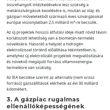
összehangolt intézkedésekre lesz szükség a
metánszivárgások kezelésére is, miután az olaj- és
gázipari műveletekből származó éves szivárgásokat
európai viszonylatban 2,5 milliárd m³-re becsülik.
Az új projektek hosszú átfutási ideje miatt rövid távon
korlátozott lehetőség van a biometán-termelés
növelésére. Hasonló a helyzet a hidrogén
elektrolízissel történő előállítása tekintetében is,
amelyhez új elektrolizáló projektek megvalósítására
és növekvő megújuló forrású villamosenergia-
termelésre van szükség.
Az IEA becslése szerint az alternatív (nem orosz
forrású) gázszállítások elérhetik az évi 30 milliárd
köbmétert.
3. A gázpiac rugalmas
ellenállóképességének