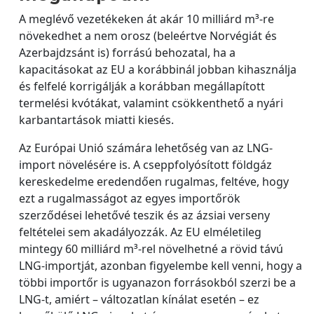
A meglévő vezetékeken át akár 10 milliárd m³-re
növekedhet a nem orosz (beleértve Norvégiát és
Azerbajdzsánt is) forrású behozatal, ha a
kapacitásokat az EU a korábbinál jobban kihasználja
és felfelé korrigálják a korábban megállapított
termelési kvótákat, valamint csökkenthető a nyári
karbantartások miatti kiesés.
Az Európai Unió számára lehetőség van az LNG-
import növelésére is. A cseppfolyósított földgáz
kereskedelme eredendően rugalmas, feltéve, hogy
ezt a rugalmasságot az egyes importőrök
szerződései lehetővé teszik és az ázsiai verseny
feltételei sem akadályozzák. Az EU elméletileg
mintegy 60 milliárd m³-rel növelhetné a rövid távú
LNG-importját, azonban figyelembe kell venni, hogy a
többi importőr is ugyanazon forrásokból szerzi be a
LNG-t, amiért – változatlan kínálat esetén – ez