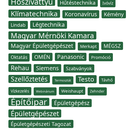
Hőszivattyú
Hűtéstechnika
Ivóvíz
Klímatechnika
Koronavírus
Kémény
Légtechnika
Lindab
Magyar Mérnöki Kamara
Magyar Épületgépészet
MÉGSZ
Merkapt
Panasonic
OMÉN
Oktatás
Promóció
Rehau
Siemens
Szabványok
Szellőztetés
Testo
Távhő
Termosztát
Weishaupt
Vízkezelés
Zehnder
Webinárium
Építőipar
Épületgépész
Épületgépészet
Épületgépészeti Tagozat