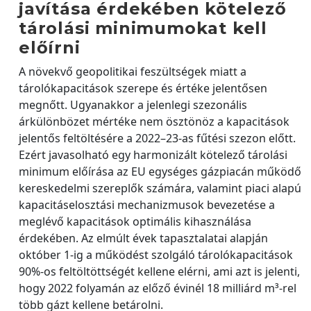
javítása érdekében kötelező
tárolási minimumokat kell
előírni
A növekvő geopolitikai feszültségek miatt a
tárolókapacitások szerepe és értéke jelentősen
megnőtt. Ugyanakkor a jelenlegi szezonális
árkülönbözet mértéke nem ösztönöz a kapacitások
jelentős feltöltésére a 2022–23-as fűtési szezon előtt.
Ezért javasolható egy harmonizált kötelező tárolási
minimum előírása az EU egységes gázpiacán működő
kereskedelmi szereplők számára, valamint piaci alapú
kapacitáselosztási mechanizmusok bevezetése a
meglévő kapacitások optimális kihasználása
érdekében. Az elmúlt évek tapasztalatai alapján
október 1-ig a működést szolgáló tárolókapacitások
90%-os feltöltöttségét kellene elérni, ami azt is jelenti,
hogy 2022 folyamán az előző évinél 18 milliárd m³-rel
több gázt kellene betárolni.