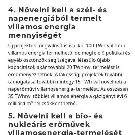
4. Növelni kell a szél- és
napenergiából termelt
villamos energia
mennyiségét
Új projektek megvalósításával kb. 100 TWh-val több
villamos energia termelhető, de megfelelő politikai és
egyéb ösztönzők segítségével létesülő újabb
kapacitások akár további 20 TWh-nyi termelést is
eredményezhetnek. A lakossági projektek további
támogatása további mintegy 15 TWh-val növelheti a
naperőművi villamosenergia- termelést. Az összesen
35 TWhnyi többlet villamos energia a gázigényt évi 6
milliárd m³-rel csökkenthetné.
5. Növelni kell a bio- és
nukleáris erőművek
villamosenergia-termelését