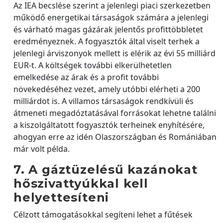
Az IEA becslése szerint a jelenlegi piaci szerkezetben
működő energetikai társaságok számára a jelenlegi
és várható magas gázárak jelentős profittöbbletet
eredményeznek. A fogyasztók által viselt terhek a
jelenlegi árviszonyok mellett is elérik az évi 55 milliárd
EUR-t. A költségek további elkerülhetetlen
emelkedése az árak és a profit további
növekedéséhez vezet, amely utóbbi elérheti a 200
milliárdot is. A villamos társaságok rendkívüli és
átmeneti megadóztatásával forrásokat lehetne találni
a kiszolgáltatott fogyasztók terheinek enyhítésére,
ahogyan erre az idén Olaszországban és Romániában
már volt példa.
7. A gáztüzelésű kazánokat
hőszivattyúkkal kell
helyettesíteni
Célzott támogatásokkal segíteni lehet a fűtések