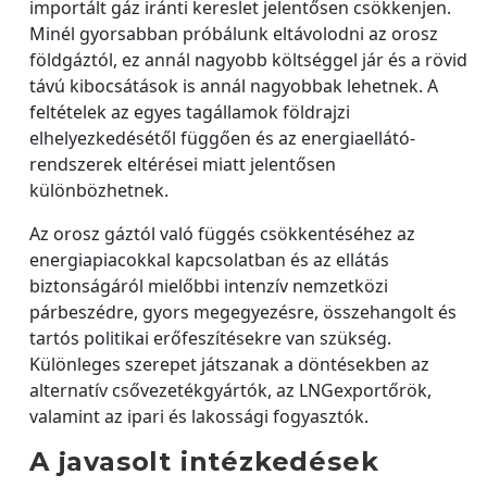
importált gáz iránti kereslet jelentősen csökkenjen.
Minél gyorsabban próbálunk eltávolodni az orosz
földgáztól, ez annál nagyobb költséggel jár és a rövid
távú kibocsátások is annál nagyobbak lehetnek. A
feltételek az egyes tagállamok földrajzi
elhelyezkedésétől függően és az energiaellátó-
rendszerek eltérései miatt jelentősen
különbözhetnek.
Az orosz gáztól való függés csökkentéséhez az
energiapiacokkal kapcsolatban és az ellátás
biztonságáról mielőbbi intenzív nemzetközi
párbeszédre, gyors megegyezésre, összehangolt és
tartós politikai erőfeszítésekre van szükség.
Különleges szerepet játszanak a döntésekben az
alternatív csővezetékgyártók, az LNGexportőrök,
valamint az ipari és lakossági fogyasztók.
A javasolt intézkedések