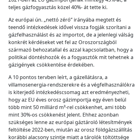
teljes gázfogyasztás közel 40%- át tette ki.
Az európai ún. „nettó zéró” irányába megtett és
teendő intézkedések idővel vissza fogják szorítani a
gázfelhasználást és az importot, de a jelenlegi válság
konkrét kérdéseket vet fel az Oroszországból
származó behozatallal és azzal kapcsolatban, hogy a
politikai döntéshozók és a fogyasztók mit tehetnek a
gázigények csökkentése érdekében.
A 10 pontos tervben leírt, a gázellátásra, a
villamosenergia-rendszerekre és a végfelhasználókra
is kiterjedő intézkedéscsomag azt eredményezheti,
hogy az EU éves orosz gázimportja egy éven belül
több mint 50 milliárd m³-rel csökkenhet, ami több
mint 30%-os csökkenést jelent. Ehhez azonban
szükséges lenne az európai gáztároló létesítmények
feltöltése 2022-ben, miután az orosz földgázszállítás
korábbi alacsony szintje miatt a tárolók töltöttsége