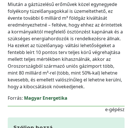
Miután a gáztüzelésű erőművek közel egynegyede
folyékony tüzelőanyagokkal is üzemeltethető, ez
évente további 6 milliárd m³ földgáz kiváltását
eredményezhetné – feltéve, hogy ehhez az érintettek
a kormányaiktól megfelelő ösztönzést kapnának és a
szükséges energiahordozók is rendelkezésre állnak.
Ha ezeket az tüzelőanyag- váltási lehetőségeket a
fentebb leírt 10 pontos terv teljes körű végrehajtása
mellett teljes mértékben kihasználnák, akkor az
Oroszországból származó uniós gázimport több,
mint 80 milliárd m³-rel (több, mint 50%-kal) lehetne
kevesebb, és emellett valószínűleg el lehetne kerülni,
hogy a kibocsátások növekedjenek.
Forrás:
Magyar Energetika
e-gépész
Szóljon hozzá