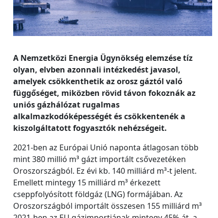
A Nemzetközi Energia Ügynökség elemzése tíz
olyan, elvben azonnali intézkedést javasol,
amelyek csökkenthetik az orosz gáztól való
függőséget, miközben rövid távon fokoznák az
uniós gázhálózat rugalmas
alkalmazkodóképességét és csökkentenék a
kiszolgáltatott fogyasztók nehézségeit.
2021-ben az Európai Unió naponta átlagosan több
mint 380 millió m³ gázt importált csővezetéken
Oroszországból. Ez évi kb. 140 milliárd m³-t jelent.
Emellett mintegy 15 milliárd m³ érkezett
cseppfolyósított földgáz (LNG) formájában. Az
Oroszországból importált összesen 155 milliárd m³
2021-ben az EU gázimportjának mintegy 45%-át, a