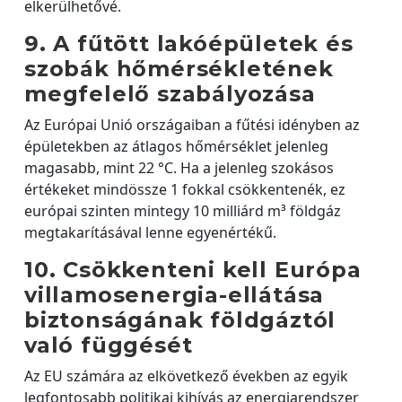
elkerülhetővé.
9. A fűtött lakóépületek és
szobák hőmérsékletének
megfelelő szabályozása
Az Európai Unió országaiban a fűtési idényben az
épületekben az átlagos hőmérséklet jelenleg
magasabb, mint 22 °C. Ha a jelenleg szokásos
értékeket mindössze 1 fokkal csökkentenék, ez
európai szinten mintegy 10 milliárd m³ földgáz
megtakarításával lenne egyenértékű.
10. Csökkenteni kell Európa
villamosenergia-ellátása
biztonságának földgáztól
való függését
Az EU számára az elkövetkező években az egyik
legfontosabb politikai kihívás az energiarendszer