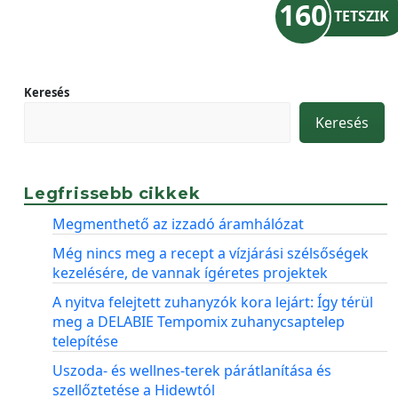
160
TETSZIK
Keresés
Keresés
Legfrissebb cikkek
Megmenthető az izzadó áramhálózat
Még nincs meg a recept a vízjárási szélsőségek
kezelésére, de vannak ígéretes projektek
A nyitva felejtett zuhanyzók kora lejárt: Így térül
meg a DELABIE Tempomix zuhanycsaptelep
telepítése
Uszoda- és wellnes-terek párátlanítása és
szellőztetése a Hidewtól