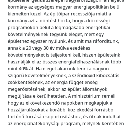
épületenergetika szerepe Magyarországon, amelyet a
kormány az egységes magyar energiapolitikán belül
kiemelten kezel. Az építőipar recessziója miatt a
kormány azt a döntést hozta, hogy a közösségi
programokon belül a legmagasabb energetikai
követelményeknek tegyünk eleget, mert egy
épülethez egyszer nyúlunk, és amit ma ráfordítunk,
annak a 20 vagy 30 év múlva esedékes
követelményeket is teljesíteni kell, hiszen épületeink
használják el az összes energiafelhasználásnak több
mint 40%-át. Ha eleget akarunk tenni a nagyon
szigorú követelményeknek, a széndioxid kibocsátás
csökkentésének, az energia függetlenség
megerősítésének, akkor az épület állományok
megújítása elkerülhetetlen. A minisztérium reméli,
hogy az elkövetkezendő napokban megkapjuk a
hozzájárulásokat a korábbi közlekedési forrásból
történő forrásátcsoportosításhoz, és útnak indulhat
az energiahatékonysági program, melynek keretében