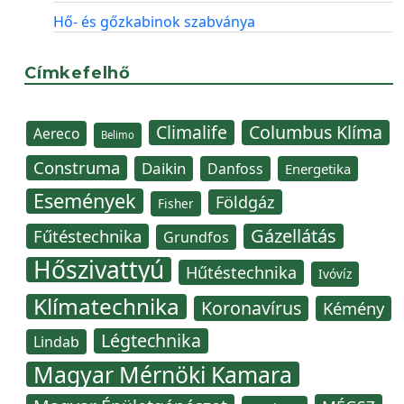
Hő- és gőzkabinok szabványa
Címkefelhő
Climalife
Columbus Klíma
Aereco
Belimo
Construma
Daikin
Danfoss
Energetika
Események
Földgáz
Fisher
Gázellátás
Fűtéstechnika
Grundfos
Hőszivattyú
Hűtéstechnika
Ivóvíz
Klímatechnika
Koronavírus
Kémény
Légtechnika
Lindab
Magyar Mérnöki Kamara