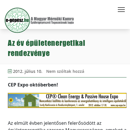
Az év épületenergetikai
rendezvénye
2012. július 10.
Nem szóltak hozzá
CEP Expo októberben!
Az elmúlt évben jelentősen felerősödött az