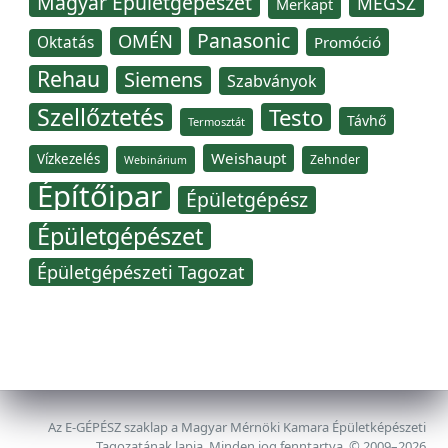
Magyar Épületgépészet
MÉGSZ
Merkapt
Panasonic
OMÉN
Oktatás
Promóció
Rehau
Siemens
Szabványok
Szellőztetés
Testo
Távhő
Termosztát
Weishaupt
Vízkezelés
Zehnder
Webinárium
Építőipar
Épületgépész
Épületgépészet
Épületgépészeti Tagozat
Az E-GÉPÉSZ szaklap a Magyar Mérnöki Kamara Épületképészeti
Tagozatának lapja. Minden jog fenntartva, © 2009–2026