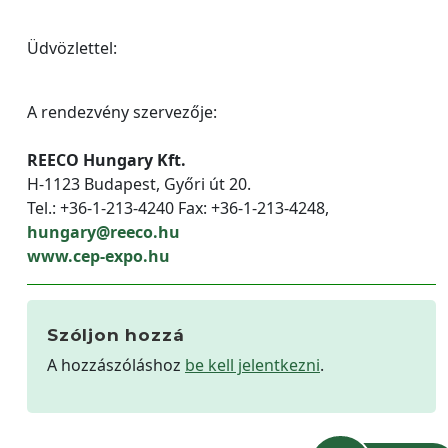
Üdvözlettel:
A rendezvény szervezője:
REECO Hungary Kft.
H-1123 Budapest, Győri út 20.
Tel.: +36-1-213-4240 Fax: +36-1-213-4248,
hungary@reeco.hu
www.cep-expo.hu
Szóljon hozzá
A hozzászóláshoz
be kell jelentkezni
.