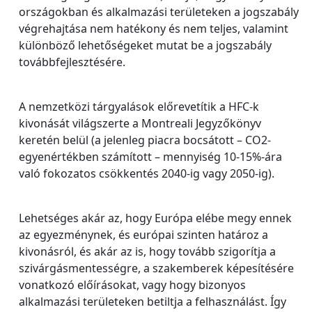
országokban és alkalmazási területeken a jogszabály
végrehajtása nem hatékony és nem teljes, valamint
különböző lehetőségeket mutat be a jogszabály
továbbfejlesztésére.
A nemzetközi tárgyalások előrevetítik a HFC-k
kivonását világszerte a Montreali Jegyzőkönyv
keretén belül (a jelenleg piacra bocsátott – CO2-
egyenértékben számított – mennyiség 10-15%-ára
való fokozatos csökkentés 2040-ig vagy 2050-ig).
Lehetséges akár az, hogy Európa elébe megy ennek
az egyezménynek, és európai szinten határoz a
kivonásról, és akár az is, hogy tovább szigorítja a
szivárgásmentességre, a szakemberek képesítésére
vonatkozó előírásokat, vagy hogy bizonyos
alkalmazási területeken betiltja a felhasználást. Így