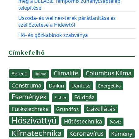
meg a DELABIE Tempomix zuhanycsaptelep
telepítése
Uszoda- és wellnes-terek párátlanítása és
szellőztetése a Hidewtól
Hő- és gőzkabinok szabványa
Címkefelhő
Climalife
Columbus Klíma
Aereco
Belimo
Construma
Daikin
Danfoss
Energetika
Események
Földgáz
Fisher
Gázellátás
Fűtéstechnika
Grundfos
Hőszivattyú
Hűtéstechnika
Ivóvíz
Klímatechnika
Koronavírus
Kémény