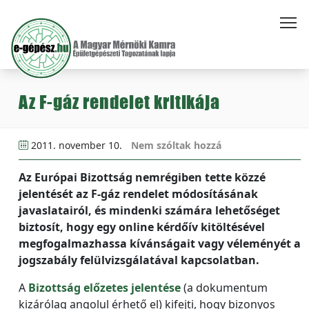
Az F-gáz rendelet kritikája
2011. november 10.
Nem szóltak hozzá
Az Európai Bizottság nemrégiben tette közzé
jelentését az F-gáz rendelet módosításának
javaslatairól, és mindenki számára lehetőséget
biztosít, hogy egy online kérdőív kitöltésével
megfogalmazhassa kívánságait vagy véleményét a
jogszabály felülvizsgálatával kapcsolatban.
A
Bizottság előzetes jelentése
(a dokumentum
kizárólag angolul érhető el) kifejti, hogy bizonyos