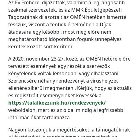
Az Év Emberei díjazottak, valamint a legrangosabb
szakmai szervezetek, és az MMK Épületgépészeti
Tagozatának díjazottait az OMÉN hetében ismertté
tesszük, viszont a fentiek értelmében a Díjak
átadására egy későbbi, most még előre nem
meghatározható időpontban fogunk ünnepélyes
keretek között sort keríteni.
A 2020. november 23-27. közé, az OMÉN hetére előre
tervezett események egy részét a szervezők
kénytelenek voltak lemondani vagy elhalasztani.
Szerencsére néhány rendezvényt a vírushelyzet
ellenére sikerül megmenteni. Kérjük, hogy az aktuális
és regisztrált eseményeinket kövessék a
https://talalkozzunk.hu/rendezvenyek/
weboldalon, mert ez az oldal mindig a legfrissebb
információkat tartalmazza.
Nagyon köszönjük a megértésüket, a támogatóknak
a kitartásukat, a rendezvények szervezőinek az