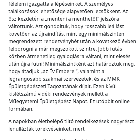
félelem igazgatta a lépéseinket. A személyes
találkozások lehetősége alapvetően lecsökkent. Az
ősz kezdetén a „menteni a menthetőt” jelszóra
váltottunk. Azt gondoltuk, hogy rosszabb leállást
követően az újraindítás, mint egy minimálszinten
megrendezett rendezvényhét után a következő évben
felpörögni a már megszokott szintre. Jobb futás
közben átmenetileg gyaloglásra váltani, mint elesés
után újra futni! Minimálszintként azt határoztuk meg,
hogy átadjuk „az Év Emberei”, valamint a
legrangosabb szakmai szervezetek, és az MMK
Épületgépészeti Tagozatának díjait. Ezen kívül
kislétszámú vidéki rendezvények mellett a
Műegyetemi Épületgépész Napot. Ez utóbbit online
formában.
A napokban életbelépő tiltó rendelkezések nagyrészt
lenullázták törekvéseinket, mert