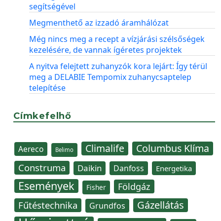
segítségével
Megmenthető az izzadó áramhálózat
Még nincs meg a recept a vízjárási szélsőségek
kezelésére, de vannak ígéretes projektek
A nyitva felejtett zuhanyzók kora lejárt: Így térül
meg a DELABIE Tempomix zuhanycsaptelep
telepítése
Címkefelhő
Climalife
Columbus Klíma
Aereco
Belimo
Construma
Daikin
Danfoss
Energetika
Események
Földgáz
Fisher
Gázellátás
Fűtéstechnika
Grundfos