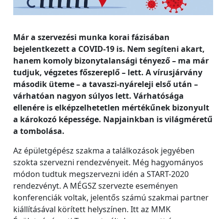
Már a szervezési munka korai fázisában
bejelentkezett a COVID-19 is. Nem segíteni akart,
hanem komoly bizonytalansági tényező – ma már
tudjuk, végzetes főszereplő – lett. A vírusjárvány
második üteme – a tavaszi-nyáreleji első után –
várhatóan nagyon súlyos lett. Várhatósága
ellenére is elképzelhetetlen mértékűnek bizonyult
a károkozó képessége. Napjainkban is világméretű
a tombolása.
Az épületgépész szakma a találkozások jegyében
szokta szervezni rendezvényeit. Még hagyományos
módon tudtuk megszervezni idén a START-2020
rendezvényt. A MÉGSZ szervezte eseményen
konferenciák voltak, jelentős számú szakmai partner
kiállításával körített helyszínen. Itt az MMK