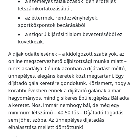
a személyes találkozások igen erőteljes
létszámkorlátozásából,
az éttermek, rendezvényhelyek,
sportközpontok bezárásából
a szigorú kijárási tilalom bevezetéséből ez
következik.
A díjak odaítélésének – a kidolgozott szabályok, az
online megszervezhető díjbizottsági munka miatt –
nincs akadálya. Célunk azonban a díjátadást méltó,
ünnepélyes, elegáns keretek közt megtartani. Egy
díjátadó gála keretére gondolunk. Közismert, hogy a
korábbi években ennek a díjátadó gálának a már
hagyományos, mindig sikeres Épületgépész Bál adta
a keretet. Nos, immár nemhogy bál, de még egy
minimum létszámú – 40-50 fős – Díjátadó fogadás
sem jöhet szóba. Az ünnepélyes díjátadás
elhalasztása mellett döntöttünk!