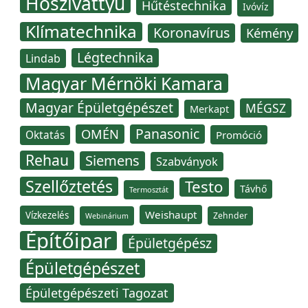
Hőszivattyú
Hűtéstechnika
Ivóvíz
Klímatechnika
Koronavírus
Kémény
Légtechnika
Lindab
Magyar Mérnöki Kamara
Magyar Épületgépészet
MÉGSZ
Merkapt
Panasonic
OMÉN
Oktatás
Promóció
Rehau
Siemens
Szabványok
Szellőztetés
Testo
Távhő
Termosztát
Weishaupt
Vízkezelés
Zehnder
Webinárium
Építőipar
Épületgépész
Épületgépészet
Épületgépészeti Tagozat