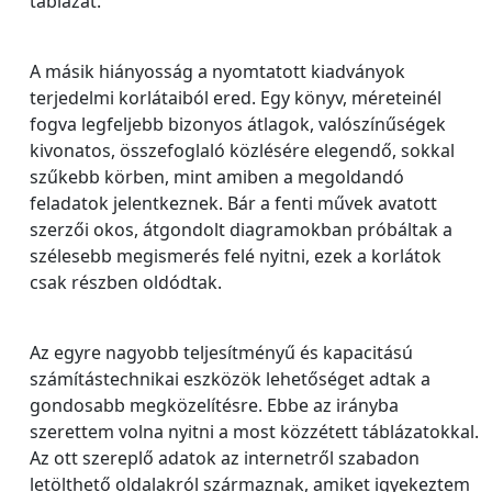
táblázat.
A másik hiányosság a nyomtatott kiadványok
terjedelmi korlátaiból ered. Egy könyv, méreteinél
fogva legfeljebb bizonyos átlagok, valószínűségek
kivonatos, összefoglaló közlésére elegendő, sokkal
szűkebb körben, mint amiben a megoldandó
feladatok jelentkeznek. Bár a fenti művek avatott
szerzői okos, átgondolt diagramokban próbáltak a
szélesebb megismerés felé nyitni, ezek a korlátok
csak részben oldódtak.
Az egyre nagyobb teljesítményű és kapacitású
számítástechnikai eszközök lehetőséget adtak a
gondosabb megközelítésre. Ebbe az irányba
szerettem volna nyitni a most közzétett táblázatokkal.
Az ott szereplő adatok az internetről szabadon
letölthető oldalakról származnak, amiket igyekeztem