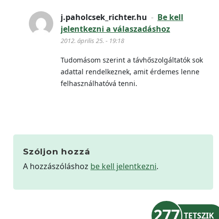
j.paholcsek_richter.hu
-
Be kell
jelentkezni a válaszadáshoz
2012. április 25. - 19:18
Tudomásom szerint a távhőszolgáltatók sok
adattal rendelkeznek, amit érdemes lenne
felhasználhatóvá tenni.
Szóljon hozzá
A hozzászóláshoz
be kell jelentkezni
.
277
TETSZIK