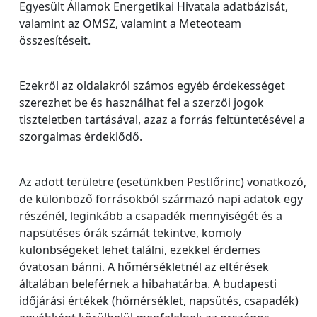
Egyesült Államok Energetikai Hivatala adatbázisát,
valamint az OMSZ, valamint a Meteoteam
összesítéseit.
Ezekről az oldalakról számos egyéb érdekességet
szerezhet be és használhat fel a szerzői jogok
tiszteletben tartásával, azaz a forrás feltüntetésével a
szorgalmas érdeklődő.
Az adott területre (esetünkben Pestlőrinc) vonatkozó,
de különböző forrásokból származó napi adatok egy
részénél, leginkább a csapadék mennyiségét és a
napsütéses órák számát tekintve, komoly
különbségeket lehet találni, ezekkel érdemes
óvatosan bánni. A hőmérsékletnél az eltérések
általában beleférnek a hibahatárba. A budapesti
időjárási értékek (hőmérséklet, napsütés, csapadék)