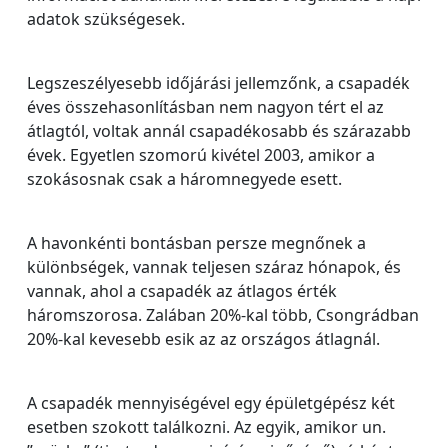
adatok szükségesek.
Legszeszélyesebb időjárási jellemzőnk, a csapadék
éves összehasonlításban nem nagyon tért el az
átlagtól, voltak annál csapadékosabb és szárazabb
évek. Egyetlen szomorú kivétel 2003, amikor a
szokásosnak csak a háromnegyede esett.
A havonkénti bontásban persze megnőnek a
különbségek, vannak teljesen száraz hónapok, és
vannak, ahol a csapadék az átlagos érték
háromszorosa. Zalában 20%-kal több, Csongrádban
20%-kal kevesebb esik az az országos átlagnál.
A csapadék mennyiségével egy épületgépész két
esetben szokott találkozni. Az egyik, amikor un.