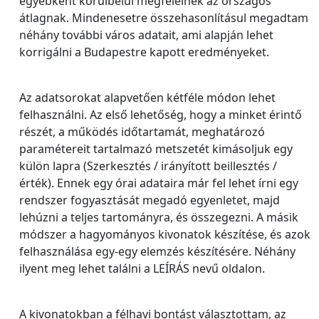
egyébként körülbelül megfelelnek az országos
átlagnak. Mindenesetre összehasonlításul megadtam
néhány további város adatait, ami alapján lehet
korrigálni a Budapestre kapott eredményeket.
Az adatsorokat alapvetően kétféle módon lehet
felhasználni. Az első lehetőség, hogy a minket érintő
részét, a működés időtartamát, meghatározó
paramétereit tartalmazó metszetét kimásoljuk egy
külön lapra (Szerkesztés / irányított beillesztés /
érték). Ennek egy órai adataira már fel lehet írni egy
rendszer fogyasztását megadó egyenletet, majd
lehúzni a teljes tartományra, és összegezni. A másik
módszer a hagyományos kivonatok készítése, és azok
felhasználása egy-egy elemzés készítésére. Néhány
ilyent meg lehet találni a LEÍRÁS nevű oldalon.
A kivonatokban a félhavi bontást választottam, az