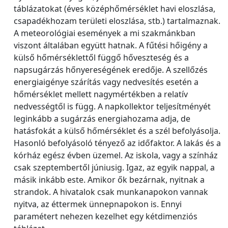
táblázatokat (éves középhőmérséklet havi eloszlása,
csapadékhozam területi eloszlása, stb.) tartalmaznak.
A meteorológiai események a mi szakmánkban
viszont általában együtt hatnak. A fűtési hőigény a
külső hőmérséklettől függő hőveszteség és a
napsugárzás hőnyereségének eredője. A szellőzés
energiaigénye szárítás vagy nedvesítés esetén a
hőmérséklet mellett nagymértékben a relatív
nedvességtől is függ. A napkollektor teljesítményét
leginkább a sugárzás energiahozama adja, de
hatásfokát a külső hőmérséklet és a szél befolyásolja.
Hasonló befolyásoló tényező az időfaktor. A lakás és a
kórház egész évben üzemel. Az iskola, vagy a színház
csak szeptembertől júniusig. Igaz, az egyik nappal, a
másik inkább este. Amikor ők bezárnak, nyitnak a
strandok. A hivatalok csak munkanapokon vannak
nyitva, az éttermek ünnepnapokon is. Ennyi
paramétert nehezen kezelhet egy kétdimenziós