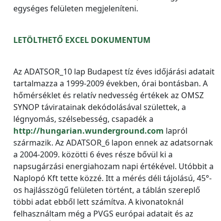
egységes felületen megjeleníteni.
LETÖLTHETŐ EXCEL DOKUMENTUM
Az ADATSOR_10 lap Budapest tíz éves időjárási adatait
tartalmazza a 1999-2009 években, órai bontásban. A
hőmérséklet és relatív nedvesség értékek az OMSZ
SYNOP táviratainak dekódolásával születtek, a
légnyomás, szélsebesség, csapadék a
http://hungarian.wunderground.com
lapról
származik. Az ADATSOR_6 lapon ennek az adatsornak
a 2004-2009. közötti 6 éves része bővül ki a
napsugárzási energiahozam napi értékével. Utóbbit a
Naplopó Kft tette közzé. Itt a mérés déli tájolású, 45°-
os hajlásszögű felületen történt, a táblán szereplő
többi adat ebből lett számítva. A kivonatoknál
felhasználtam még a PVGS európai adatait és az