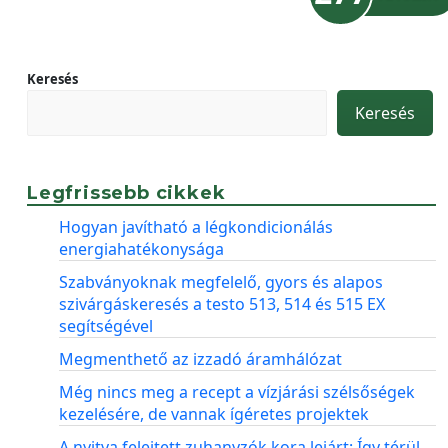
Keresés
Keresés
Legfrissebb cikkek
Hogyan javítható a légkondicionálás
energiahatékonysága
Szabványoknak megfelelő, gyors és alapos
szivárgáskeresés a testo 513, 514 és 515 EX
segítségével
Megmenthető az izzadó áramhálózat
Még nincs meg a recept a vízjárási szélsőségek
kezelésére, de vannak ígéretes projektek
A nyitva felejtett zuhanyzók kora lejárt: Így térül