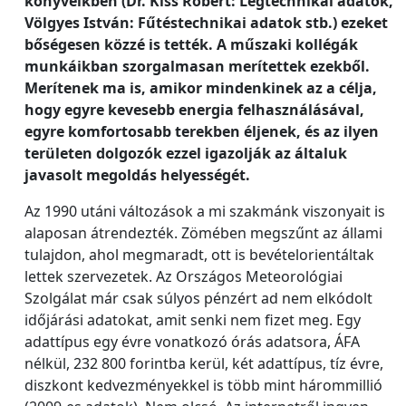
könyveikben (Dr. Kiss Róbert: Légtechnikai adatok,
Völgyes István: Fűtéstechnikai adatok stb.) ezeket
bőségesen közzé is tették. A műszaki kollégák
munkáikban szorgalmasan merítettek ezekből.
Merítenek ma is, amikor mindenkinek az a célja,
hogy egyre kevesebb energia felhasználásával,
egyre komfortosabb terekben éljenek, és az ilyen
területen dolgozók ezzel igazolják az általuk
javasolt megoldás helyességét.
Az 1990 utáni változások a mi szakmánk viszonyait is
alaposan átrendezték. Zömében megszűnt az állami
tulajdon, ahol megmaradt, ott is bevételorientáltak
lettek szervezetek. Az Országos Meteorológiai
Szolgálat már csak súlyos pénzért ad nem elkódolt
időjárási adatokat, amit senki nem fizet meg. Egy
adattípus egy évre vonatkozó órás adatsora, ÁFA
nélkül, 232 800 forintba kerül, két adattípus, tíz évre,
diszkont kedvezményekkel is több mint hárommillió