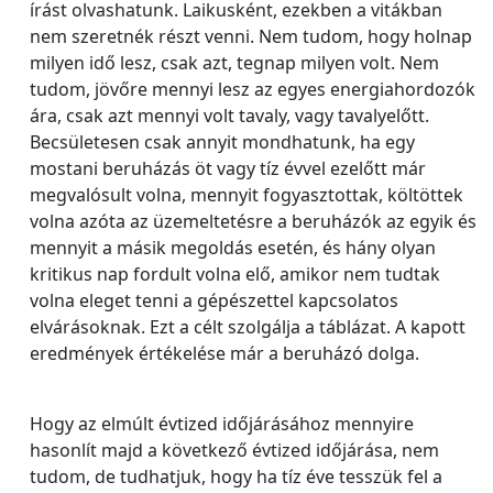
írást olvashatunk. Laikusként, ezekben a vitákban
nem szeretnék részt venni. Nem tudom, hogy holnap
milyen idő lesz, csak azt, tegnap milyen volt. Nem
tudom, jövőre mennyi lesz az egyes energiahordozók
ára, csak azt mennyi volt tavaly, vagy tavalyelőtt.
Becsületesen csak annyit mondhatunk, ha egy
mostani beruházás öt vagy tíz évvel ezelőtt már
megvalósult volna, mennyit fogyasztottak, költöttek
volna azóta az üzemeltetésre a beruházók az egyik és
mennyit a másik megoldás esetén, és hány olyan
kritikus nap fordult volna elő, amikor nem tudtak
volna eleget tenni a gépészettel kapcsolatos
elvárásoknak. Ezt a célt szolgálja a táblázat. A kapott
eredmények értékelése már a beruházó dolga.
Hogy az elmúlt évtized időjárásához mennyire
hasonlít majd a következő évtized időjárása, nem
tudom, de tudhatjuk, hogy ha tíz éve tesszük fel a