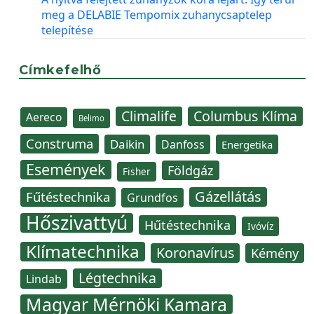
meg a DELABIE Tempomix zuhanycsaptelep
telepítése
Címkefelhő
Climalife
Columbus Klíma
Aereco
Belimo
Construma
Daikin
Danfoss
Energetika
Események
Földgáz
Fisher
Gázellátás
Fűtéstechnika
Grundfos
Hőszivattyú
Hűtéstechnika
Ivóvíz
Klímatechnika
Koronavírus
Kémény
Légtechnika
Lindab
Magyar Mérnöki Kamara