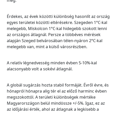
meg.
Érdekes, az évek közötti különbség hasonlít az ország
egyes területei közötti eltérésekre. Szegeden 1°C-kal
melegebb, Miskolcon 1°C-kal hidegebb szokott lenni
az országos átlagnál. Persze a többéves mérések
alapján Szeged belvárosában télen-nyáron 2°C-kal
melegebb van, mint a külső városrészben.
A relatív légnedvesség minden évben 5-10%-kal
alacsonyabb volt a sokévi átlagnál.
A globál sugárzás hozta stabil formáját. Évről évre, és
hónapról hónapra alig tér el az előző harminc évben
megszokottól. A területi különbségek mértéke
Magyarországon belül mindössze +/-5%. Igaz, ez az
az időjárási érték, ahol az átlagnak a legkisebb a