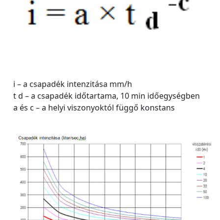
i – a csapadék intenzitása mm/h
t d – a csapadék időtartama, 10 min időegységben
a és c – a helyi viszonyoktól függő konstans