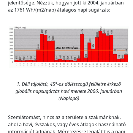
jelentősége. Nézzük, hogyan jött ki 2004. januárban
az 1761 Wh/(m2/nap) átalagos napi sugárzás:
1. Déli tájolású, 45°-os dőlésszögű felületre érkező
globális napsugárzás havi menete 2006. januárban
(Naplopó)
Szemlátomást, nincs az a területe a szakmánknak,
ahol a havi, évszakos, vagy éves átlagok használható
információt adnának. Méretezésre legalábbis a napi