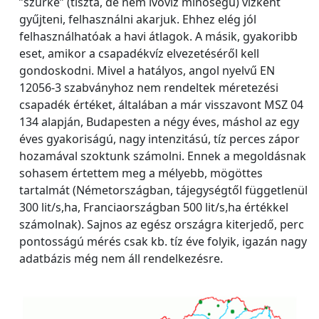
”szürke” (tiszta, de nem ivóvíz minőségű) vízként
gyűjteni, felhasználni akarjuk. Ehhez elég jól
felhasználhatóak a havi átlagok. A másik, gyakoribb
eset, amikor a csapadékvíz elvezetéséről kell
gondoskodni. Mivel a hatályos, angol nyelvű EN
12056-3 szabványhoz nem rendeltek méretezési
csapadék értéket, általában a már visszavont MSZ 04
134 alapján, Budapesten a négy éves, máshol az egy
éves gyakoriságú, nagy intenzitású, tíz perces zápor
hozamával szoktunk számolni. Ennek a megoldásnak
sohasem értettem meg a mélyebb, mögöttes
tartalmát (Németországban, tájegységtől függetlenül
300 lit/s,ha, Franciaországban 500 lit/s,ha értékkel
számolnak). Sajnos az egész országra kiterjedő, perc
pontosságú mérés csak kb. tíz éve folyik, igazán nagy
adatbázis még nem áll rendelkezésre.