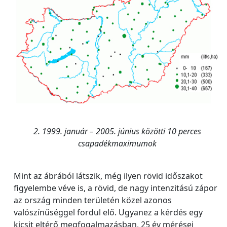
2. 1999. január – 2005. június közötti 10 perces
csapadékmaximumok
Mint az ábrából látszik, még ilyen rövid időszakot
figyelembe véve is, a rövid, de nagy intenzitású zápor
az ország minden területén közel azonos
valószínűséggel fordul elő. Ugyanez a kérdés egy
kicsit eltérő megfogalmazásban, 25 év mérései