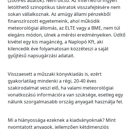
(2009-es adatok). Nem olcsó. Az internetről ingyen
letölthető szinoptikus táviratok visszafejtésére nem
sokan vállalkoznak. Az amúgy állami pénzekből
finanszírozott egyetemeink, ahol működik
meteorológiai állomás, az ELTE vagy a BME, nem túl
elegáns módon, ülnek a mérési eredményeiken. Üdítő
kivétel egy kis magáncég, a Naplopó Kft, aki
kilencedik éve folyamatosan közzéteszi a saját
gyűjtésű napsugárzási adatait.
Visszaesett a műszaki könyvkiadás is, ezért
gyakorlatilag mindenki a régi, 20-40 éves
szakirodalmat veszi elő, ha valami meteorológiai
vonatkozású információra van szüksége, esetleg egy
nálunk szorgalmasabb ország anyagait használja fel.
Mi a hiányossága ezeknek a kiadványoknak? Mint
nyomtatott anyagok, jellemzően kétdimenziós