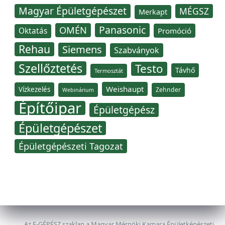
Magyar Épületgépészet
MÉGSZ
Merkapt
Panasonic
OMÉN
Oktatás
Promóció
Rehau
Siemens
Szabványok
Szellőztetés
Testo
Távhő
Termosztát
Weishaupt
Vízkezelés
Zehnder
Webinárium
Építőipar
Épületgépész
Épületgépészet
Épületgépészeti Tagozat
Az E-GÉPÉSZ szaklap a Magyar Mérnöki Kamara Épületképészeti