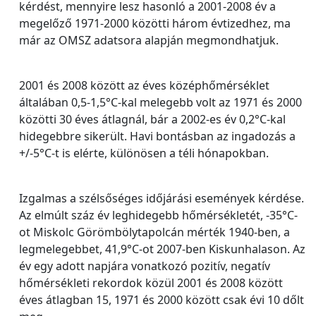
kérdést, mennyire lesz hasonló a 2001-2008 év a
megelőző 1971-2000 közötti három évtizedhez, ma
már az OMSZ adatsora alapján megmondhatjuk.
2001 és 2008 között az éves középhőmérséklet
általában 0,5-1,5°C-kal melegebb volt az 1971 és 2000
közötti 30 éves átlagnál, bár a 2002-es év 0,2°C-kal
hidegebbre sikerült. Havi bontásban az ingadozás a
+/-5°C-t is elérte, különösen a téli hónapokban.
Izgalmas a szélsőséges időjárási események kérdése.
Az elmúlt száz év leghidegebb hőmérsékletét, -35°C-
ot Miskolc Görömbölytapolcán mérték 1940-ben, a
legmelegebbet, 41,9°C-ot 2007-ben Kiskunhalason. Az
év egy adott napjára vonatkozó pozitív, negatív
hőmérsékleti rekordok közül 2001 és 2008 között
éves átlagban 15, 1971 és 2000 között csak évi 10 dőlt